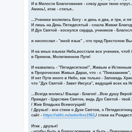
И в Милости Благоговения - слезу души твою отрут..
Аминь!, итак - статья..
...Ученики молились Богу - и день и два, и три, и пят
И лишь на День Пятидесятый - сошла Живая Благод
И Дух Святой - коснулся сердца, учеников - Благос
и ниспослал - "иной язык" , что пред Престолом Вы
И на иных языках Неба,восстали все ученики, чтоб
в Прямом, Молитвенном Пути!
И назвались - "Пятидесятком!", Живым и Истинным
в Пророческих Живых Дарах, что - с "Помазанием", в
И нет Пути иного в Небо, как только - Заповедь Хрис
что "Дух Святой - Завет Иисуса", ведущий всех на Неб
...Всегда молись! Взыщи - Благое! ..Всю душу Верой
Приидет - Царствие Святое, ведь Дух Святой - твой 
/ Жив Владыка Всемогущий!
/ Друзья! - все стихи о Духе Святом, о Пятидесятниц
сайт -
https://stihi.ru/avtor/kss1962
,/ стихи на Рождест
Итак , друзья!
- чтобы быть в Благословении, и быть - Помазанн