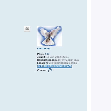
svetzaveta
Posts:
540
Joined:
15 Jan 2012, 20:11
Вероисповедание:
Пятидесятница
Location:
Все христианские стихи -
https://stihi.ru/avtor/kss1962
C
Contact:
o
n
t
a
c
t
s
v
e
t
z
a
v
e