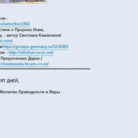
ов -
.ru/avtor/kss1962
 стихи о Пророке Илии,
у. - автор Светлана Камаскина/
ot.com/
и
https://groups.germany.ru/1234383
том -
http://stihihve.ucoz.net/
о Пророческих Дарах./
://svetzaveta.forum.co.ee/
***********************************************************
ЯТ ДНЕЙ,
 Молитве Праведности и Веры -