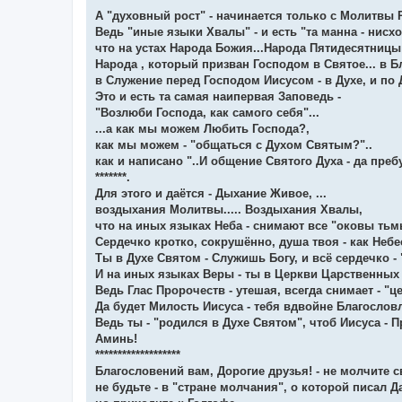
А "духовный рост" - начинается только с Молитвы 
Ведь "иные языки Хвалы" - и есть "та манна - нисхо
что на устах Народа Божия...Народа Пятидесятницы
Народа , который призван Господом в Святое... в Б
в Служение перед Господом Иисусом - в Духе, и по Д
Это и есть та самая наипервая Заповедь -
"Возлюби Господа, как самого себя"...
...а как мы можем Любить Господа?,
как мы можем - "общаться с Духом Святым?"..
как и написано "..И общение Святого Духа - да пребу
*******.
Для этого и даётся - Дыхание Живое, ...
воздыхания Молитвы..... Воздыхания Хвалы,
что на иных языках Неба - снимают все "оковы тьмы
Сердечко кротко, сокрушённо, душа твоя - как Небес
Ты в Духе Святом - Служишь Богу, и всё сердечко - "
И на иных языках Веры - ты в Церкви Царственных
Ведь Глас Пророчеств - утешая, всегда снимает - "це
Да будет Милость Иисуса - тебя вдвойне Благослов
Ведь ты - "родился в Духе Святом", чтоб Иисуса - П
Аминь!
*******************
Благословений вам, Дорогие друзья! - не молчите 
не будьте - в "стране молчания", о которой писал Д