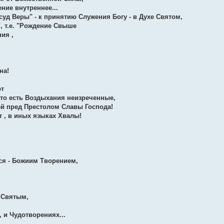
ние внутреннее...
уд Веры" - к принятию Служения Богу - в Духе Святом,
, т.е. "Рождение Свыше
ния ,
на!
ют
то есть Воздыхания неизреченные,
ей пред Престолом Славы Господа!
т , в иных языках Хвалы!
тся - Божиим Творением,
 Святым,
 и Чудотворениях...