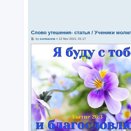
Слово утешения- статья / Ученики молил
P
by
svetzaveta
»
12 Nov 2021, 01:17
o
s
t