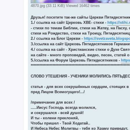
4870.jpg (33.11 KiB) Viewed 16462 times
Друзья! посетите так-же сайты Церкви Пятидесятник
1./ ссылка на сайт Церковь ХВЕ- стихи -
https://stihi
- стихи по темам Библии, стихи на Жатву, на Пасху,
стихи на Рождество, стихи на Троицу, Пятидесятниц
2./ ссылка на Блог Церкви -
https://svetzaveta.blogsp
3./ссылка на сайт Церковь Пятидесятников Германи
4./ ссылка на сайт - Христианские стихи о Духе Свя
на сайте - много проповедей, видео, песен, статей 
5./ссылка на Форум Церковь Пятидесятников -
https
********************************************************************
СЛОВО УТЕШЕНИЯ - УЧЕНИКИ МОЛИЛИСЬ ПЯТЬДЕС
статья - для всех сокрушённых сердцем, стоящих в
пред Лицом Всемогущего!.../
/примечание для всех /
.....Иисус Господь всегда молился,
и сокрушался - всей душой!
И ты - колени преклоняй,
Чтобы пришел - Твой Ходатай..
И Небеса Небес Молитвы - тебя ко Храму приведут,