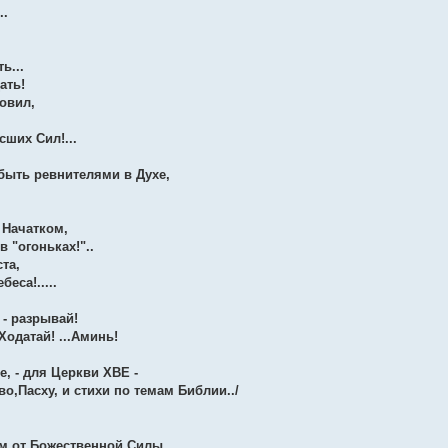
..
ь...
ать!
ловил,
сших Сил!...
 быть ревнителями в Духе,
 Начатком,
 "огоньках!"..
та,
еса!.....
 - разрывай!
Ходатай! ...Аминь!
е, - для Церкви ХВЕ -
во,Пасху, и стихи по темам Библии../
ым от Божественной Силы,