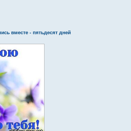
ись вместе - пятьдесят дней