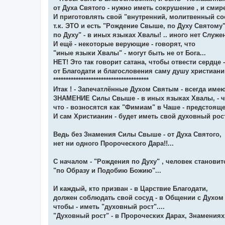
от Духа Святого - нужно иметь сокрушение , и смире
И приготовлять свой "внутренний, молитвенный сос
т.к. ЭТО и есть "Рождение Свыше, по Духу Святому"
по Духу" - в иных языках Хвалы! .. иного нет Служе
И ещё - некоторые верующие - говорят, что
"иные языки Хвалы" - могут быть не от Бога...
НЕТ! Это так говорит сатана, чтобы отвести сердце -
от Благодати и благословения саму душу христиани
**************************************
Итак ! - Запечатлённые Духом Святым - всегда име
ЗНАМЕНИЕ Силы Свыше - в иных языках Хвалы, - ч
что - возносятся как "Фимиам" в Чаше - предстоящ
И сам Христианин - будет иметь свой духовный рос
Ведь без Знамения Силы Свыше - от Духа Святого,
нет ни одного Пророческого Дара!!...
С началом - "Рождения по Духу" , человек станови
"по Образу и Подобию Божию"...
И каждый, кто призван - в Царствие Благодати,
должен соблюдать свой сосуд - в Общении с Духом
чтобы - иметь "духовный рост"....
"Духовный рост" - в Пророческих Дарах, Знамениях,