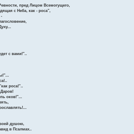
Ревности, пред Лицом Всемогущего,
дящая с Неба, как - роса",
 -
лагословение,
уху...
дет с вами!"..
!"...
а!..
как роса!"..
 Даров!
пь оков!"...
лять,
рославлять!...
своей душою,
авид в Псалмах..