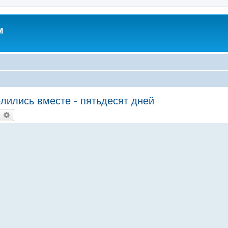
м
олились вместе - пятьдесят дней
earch
Advanced search