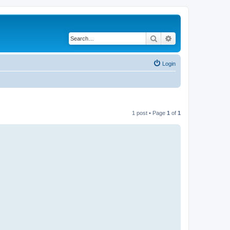
Search
Advanced search
Login
1 post • Page
1
of
1