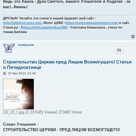
Ведь это Хвала - Духа Святого, вашего Утешителя и Ходатая - за
вас!..Аминь!
ДРУЗЬЯ! Читайте эти стихи в вашей Церкви! мой сайт -
http://stihihve.ucoz.net/
, //Блог ЦХВЕ -
https://svetzaveta.blogspot.com/
и сайт
Стихи.ру - /
https://stihi.ru/avtor/kss1962
- Светлана Камаскина , стихи по
темам Библии
svetzaveta
Строительство Церкви пред Лицом Всемогущего! Статья
о Пятидесятнице
P
15 Mar 2023, 01:48
o
s
t
22i_23_t.jpg (2.23 KiB) Viewed 273487 times
Слово Утешения -
СТРОИТЕЛЬСТВО ЦЕРКВИ - ПРЕД ЛИЦОМ ВСЕМОГУЩЕГО!