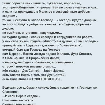
таких пороков как - зависть, лукавство, воровство,
зло, прелюбодеяние...и прочие тёмные силы внешнего мира...
и если ты приходишь к Молитве с сокрушённым добрым
сердцем ,
то как и сказано в Слове Господа... - Господь будет с добрым,
не просто будьте добрыми внешне...но будьте добрыми -
душою,
не смейтесь внутренне - над людьми...
не судите душою - своих соседей и сотрудников по работе,
у них своя жизнь..будьте - Милостивы душой, и Сам Господь -
приведёт вас в Церковь - где вместо "злого уксуса",
который был дан Господу на Голгофе -
вам Церковь Божия ,всегда подаст Милость Духа Святого,
в Силе Свыше, в Пророческих Дарах,
и ваша душа будет - обелённая, и освящённая,
от всех - пороков внешнего мира...
ибо только - Дух Святой, - Завет Иисуса,
есть Благая Весть о том, что Дух Святой -
есть Сила Живая и СУЩЕСТВУЮЩАЯ,
Ведущая все добрые и сокрушённые сердечки - к Господу, ко
Спасению!
...И если Вера в сердце -
Смирённа как искра..
Склони свои колени -