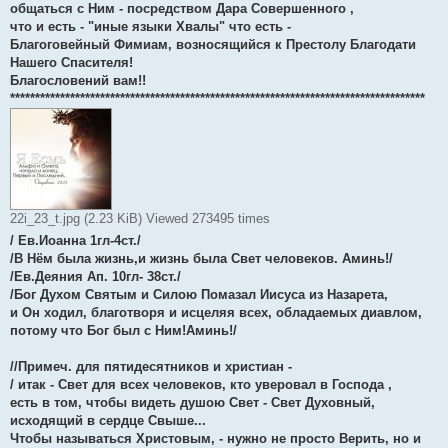
общаться с Ним - посредством Дара Совершенного ,
что и есть - "иные языки Хвалы" что есть -
Благоговейный Фимиам, возносящийся к Престолу Благодати
Нашего Спасителя!
Благословений вам!!
***********************************************************************************
22i_23_t.jpg (2.23 KiB) Viewed 273495 times
/ Ев.Иоанна 1гл-4ст./
/В Нём была жизнь,и жизнь была Свет человеков. Аминь!/
/Ев.Деяния Ап. 10гл- 38ст./
/Бог Духом Святым и Силою Помазал Иисуса из Назарета,
и Он ходил, благотворя и исцеляя всех, обладаемых диавлом,
потому что Бог был с Ним!Аминь!/
//Примеч. для пятидесятников и христиан -
/ итак - Свет для всех человеков, кто уверовал в Господа ,
есть в том, чтобы видеть душою Свет - Свет Духовный,
исходящий в сердце Свыше...
Чтобы называться Христовым, - нужно не просто Верить, но и