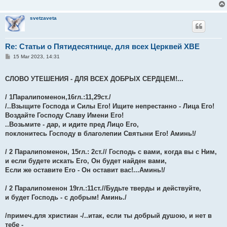
svetzaveta
Re: Статьи о Пятидесятнице, для всех Церквей ХВЕ
P
15 Mar 2023, 14:31
o
s
t
СЛОВО УТЕШЕНИЯ - ДЛЯ ВСЕХ ДОБРЫХ СЕРДЦЕМ!...
/ 1Паралипоменон,16гл.:11,29ст./
/..Взыщите Господа и Силы Его! Ищите непрестанно - Лица Его!
Воздайте Господу Славу Имени Его!
..Возьмите - дар, и идите пред Лицо Его,
поклонитесь Господу в благолепии Святыни Его! Аминь!/
/ 2 Паралипоменон, 15гл.: 2ст.// Господь с вами, когда вы с Ним,
и если будете искать Его, Он будет найден вами,
Если же оставите Его - Он оставит вас!...Аминь!/
/ 2 Паралипоменон 19гл.:11ст.//Будьте тверды и действуйте,
и будет Господь - с добрым! Аминь./
/примеч.для христиан -/..итак, если ты добрый душою, и нет в
тебе -