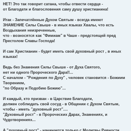
НЕТ! Это так говорит сатана, чтобы отвести сердце -
от Благодати и благословения саму душу христианина!
Итак - Запечатлённые Духом Святым - всегда имеют
ЗНАМЕНИЕ Силы Свыше - в иных языках Хвалы, что есть
Воздыхания неизреченные,
что - возносятся как "Фимиам" в Чаше - предстоящей пред
Престолом Славы Господа!
И сам Христианин - будет иметь свой духовный рост , в иных
языках!
Ведь без Знамения Силы Свыше - от Духа Святого,
нет ни одного Пророческого Дара!!...
С началом - "Рождения по Духу" , человек становится - Божиим
Творением,
"по Образу и Подобию Божию"...
И каждый, кто призван - в Царствие Благодати,
должен соблюдать свой сосуд - в Общении с Духом Святым,
чтобы - иметь "духовный рост"....
"Духовный рост" - в Пророческих Дарах, Знамениях, и
Чудотворениях...
А "духовный рост" - начинается только с Молитвы Ревности,