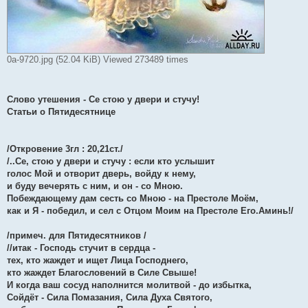
0а-9720.jpg (52.04 KiB) Viewed 273489 times
Слово утешения - Се стою у двери и стучу!
Статьи о Пятидесятнице
/Откровение 3гл : 20,21ст./
/..Се, стою у двери и стучу : если кто услышит
голос Мой и отворит дверь, войду к нему,
и буду вечерять с ним, и он - со Мною.
Побеждающему дам сесть со Мною - на Престоле Моём,
как и Я - победил, и сел с Отцом Моим на Престоле Его.Аминь!/
/примеч. для Пятидесятников /
//итак - Господь стучит в сердца -
тех, кто жаждет и ищет Лица Господнего,
кто жаждет Благословений в Силе Свыше!
И когда ваш сосуд наполнится молитвой - до избытка,
Сойдёт - Сила Помазания, Сила Духа Святого,