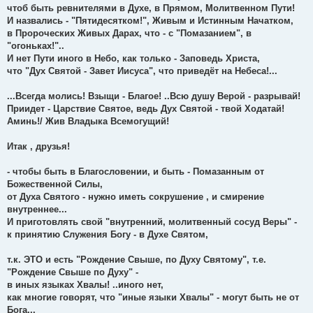
чтоб быть ревнителями в Духе, в Прямом, Молитвенном Пути!
И назвались - "Пятидесятком!", Живым и Истинным Начатком,
в Пророческих Живых Дарах, что - с "Помазанием", в
"огоньках!"..
И нет Пути иного в Небо, как только - Заповедь Христа,
что "Дух Святой - Завет Иисуса", что приведёт на Небеса!...
...Всегда молись! Взыщи - Благое! ..Всю душу Верой - разрывай!
Приидет - Царствие Святое, ведь Дух Святой - твой Ходатай!
Аминь!/ Жив Владыка Всемогущий!
Итак , друзья!
- чтобы быть в Благословении, и быть - Помазанным от
Божественной Силы,
от Духа Святого - нужно иметь сокрушение , и смирение
внутреннее...
И приготовлять свой "внутренний, молитвенный сосуд Веры" -
к принятию Служения Богу - в Духе Святом,
т.к. ЭТО и есть "Рождение Свыше, по Духу Святому", т.е.
"Рождение Свыше по Духу" -
в иных языках Хвалы! ..иного нет,
как многие говорят, что "иные языки Хвалы" - могут быть не от
Бога...