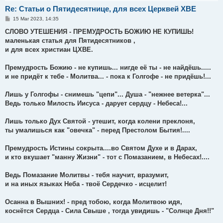
Re: Статьи о Пятидесятнице, для всех Церквей ХВЕ
P
15 Mar 2023, 14:35
o
s
СЛОВО УТЕШЕНИЯ - ПРЕМУДРОСТЬ БОЖИЮ НЕ КУПИШЬ!
t
маленькая статья для Пятидесятников ,
и для всех христиан ЦХВЕ.
Премудрость Божию - не купишь... нигде её ты - не найдёшь.....
и не придёт к тебе - Молитва... - пока к Голгофе - не придёшь!...
Лишь у Голгофы - снимешь "цепи"... Душа - "нежнее ветерка"...
Ведь только Милость Иисуса - дарует сердцу - Небеса!...
Лишь только Дух Святой - утешит, когда колени преклоня,
ты умалишься как "овечка" - перед Престолом Бытия!....
Премудрость Истины сокрыта....во Святом Духе и в Дарах,
и кто вкушает "манну Жизни" - тот с Помазанием, в Небесах!....
Ведь Помазание Молитвы - тебя научит, вразумит,
и на иных языках Неба - твоё Сердечко - исцелит!
Осанна в Вышних! - пред тобою, когда Молитвою идя,
коснётся Сердца - Сила Свыше , тогда увидишь - "Солнце Дня!!"