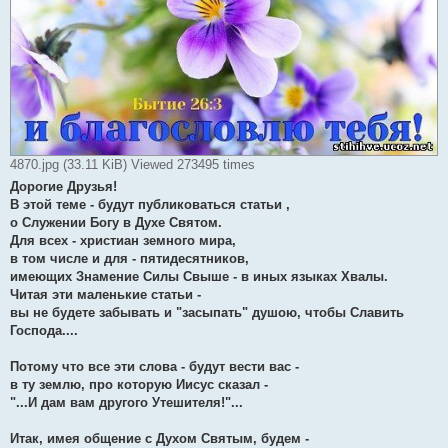
4870.jpg (33.11 KiB) Viewed 273495 times
Дорогие Друзья!
В этой теме - будут публиковаться статьи ,
о Служении Богу в Духе Святом.
Для всех - христиан земного мира,
в том числе и для - пятидесятников,
имеющих Знамение Силы Свыше - в иных языках Хвалы.
Читая эти маленькие статьи -
вы не будете забывать и "засыпать" душою, чтобы Славить
Господа....
Потому что все эти слова - будут вести вас -
в ту землю, про которую Иисус сказал -
"...И дам вам другого Утешителя!"...
Итак, имея общение с Духом Святым, будем -