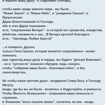
и обратит вашу душу - к Подножию Голгофы,
чтобы живя среди земного мира - вы были ,
"Новая Земля", и "Новое Небо", в "рождении Свыше", в
Пророческих
Дарах Благословений от Господа,
ибо в этих Дарах помазания -
есть "сокровенная Вечеря" - в которой нет лукавства, коварства,
убийства, ненависти и зла... В Вечере кроткой благодати -
есть - "Заповедь Любви Христа!"
...и поверьте, друзья,
только Сила Свыше, которая касается сокрушённых - может
изменить
ваш характер,вашу душу и сердце, вы будете "детьми Божьими",
- не в "суетности" внешних обрядов, ведь сказано,
чтобы "собрание ваше было - благопристойно", и без
смехотворства..
Но чтобы ваши кроткие души - воздавали Славу Богу, и Господу
Иисусу,
везде, где бы вы ни были - молитесь и бодрствуйте, в ревности,
Чтобы Милость Всевышнего - покрывала ваши помыслы и
служения,
в Знамении "иных языков хвалы", молитесь на них - везде..