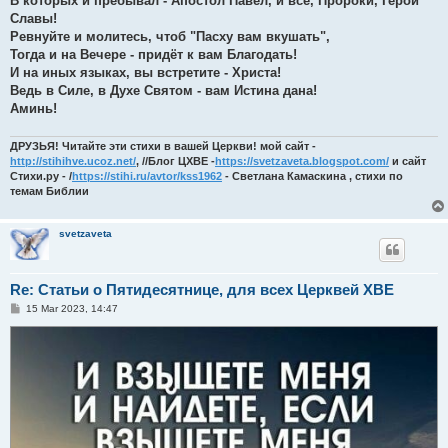
В которых и пребывал - Апостол Павел, и все, Пророки, Герои
Славы!
Ревнуйте и молитесь, чтоб "Пасху вам вкушать",
Тогда и на Вечере - придёт к вам Благодать!
И на иных языках, вы встретите - Христа!
Ведь в Силе, в Духе Святом - вам Истина дана!
Аминь!
ДРУЗЬЯ! Читайте эти стихи в вашей Церкви! мой сайт -
http://stihihve.ucoz.net/
, //Блог ЦХВЕ -
https://svetzaveta.blogspot.com/
и сайт
Стихи.ру - /
https://stihi.ru/avtor/kss1962
- Светлана Камаскина , стихи по
темам Библии
svetzaveta
Re: Статьи о Пятидесятнице, для всех Церквей ХВЕ
P
15 Mar 2023, 14:47
o
s
t