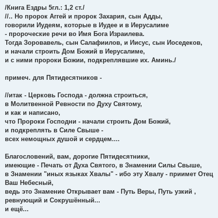
/Книга Ездры 5гл.: 1,2 ст./
//.. Но пророк Аггей и пророк Захария, сын Адды,
говорили Иудеям, которые в Иудее и в Иерусалиме
- пророческие речи во Имя Бога Израилева.
Тогда Зоровавель, сын Салафиилов, и Иисус, сын Иоседеков,
и начали строить Дом Божий в Иерусалиме,
и с ними пророки Божии, подкреплявшие их. Аминь./
примеч. для Пятидесятников -
//итак - Церковь Господа - должна строиться,
в Молитвенной Ревности по Духу Святому,
и как и написано,
что Пророки Господни - начали строить Дом Божий,
и подкреплять в Силе Свыше -
всех немощных душой и сердцем....
Благословений, вам, дорогие Пятидесятники,
имеющие - Печать от Духа Святого, в Знамении Силы Свыше,
в Знамении "иных языках Хвалы" - ибо эту Хвалу - приимет Отец
Ваш Небесный,
ведь это Знамение Открывает вам - Путь Веры, Путь узкий ,
ревнующий и Сокрушённый...
и ещё...