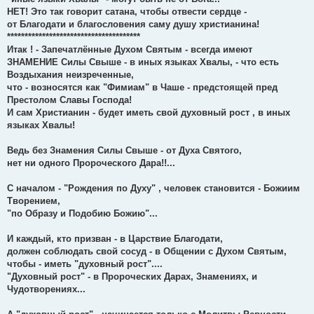
НЕТ! Это так говорит сатана, чтобы отвести сердце -
от Благодати и благословения саму душу христианина!
**************************************
Итак ! - Запечатлённые Духом Святым - всегда имеют
ЗНАМЕНИЕ Силы Свыше - в иных языках Хвалы, - что есть
Воздыхания неизреченные,
что - возносятся как "Фимиам" в Чаше - предстоящей пред
Престолом Славы Господа!
И сам Христианин - будет иметь свой духовный рост , в иных
языках Хвалы!
Ведь без Знамения Силы Свыше - от Духа Святого,
нет ни одного Пророческого Дара!!...
С началом - "Рождения по Духу" , человек становится - Божиим
Творением,
"по Образу и Подобию Божию"...
И каждый, кто призван - в Царствие Благодати,
должен соблюдать свой сосуд - в Общении с Духом Святым,
чтобы - иметь "духовный рост"....
"Духовный рост" - в Пророческих Дарах, Знамениях, и
Чудотворениях...