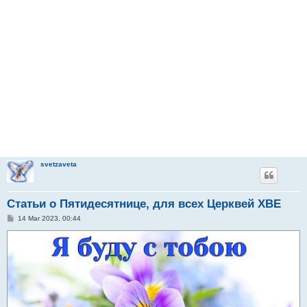
svetzaveta
Статьи о Пятидесятнице, для всех Церквей ХВЕ
P
14 Mar 2023, 00:44
o
s
t