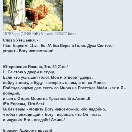
10787.jpg (12.88 KiB) Viewed 273477 times
Слово Утешения. -
/ Ев. Евреям, 11гл.- 6ст./А без Веры в Голос Духа Святого -
угодить Богу невозможно!
/Откровение Иоанна, 3гл.-20,21ст./
/...Се стою у двери и стучу,
Если кто услышит голос Мой и отворит дверь,
войду к нему, и буду - вечерять с ним, и он со Мною.
Побеждающему дам сесть со Мною на Престоле Моём, как и Я -
победил,
и сел с Отцом Моим на Престоле Его.Аминь!/
/Ев.Евреям, 11гл.6ст./
/А без веры - угодить Богу невозможно, ибо надобно,
чтобы приходящий к Богу - веровал, что Он - есть,
и ищущим Его - воздаёт! Аминь/
/примеч./Дорогие друзья!