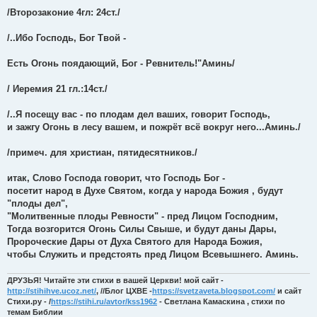
/Второзаконие 4гл: 24ст./
/..Ибо Господь, Бог Твой -
Есть Огонь поядающий, Бог - Ревнитель!"Аминь/
/ Иеремия 21 гл.:14ст./
/..Я посещу вас - по плодам дел ваших, говорит Господь,
и зажгу Огонь в лесу вашем, и пожрёт всё вокруг него...Аминь./
/примеч. для христиан, пятидесятников./
итак, Слово Господа говорит, что Господь Бог -
посетит народ в Духе Святом, когда у народа Божия , будут
"плоды дел",
"Молитвенные плоды Ревности" - пред Лицом Господним,
Тогда возгорится Огонь Силы Свыше, и будут даны Дары,
Пророческие Дары от Духа Святого для Народа Божия,
чтобы Служить и предстоять пред Лицом Всевышнего. Аминь.
ДРУЗЬЯ! Читайте эти стихи в вашей Церкви! мой сайт -
http://stihihve.ucoz.net/
, //Блог ЦХВЕ -
https://svetzaveta.blogspot.com/
и сайт
Стихи.ру - /
https://stihi.ru/avtor/kss1962
- Светлана Камаскина , стихи по
темам Библии