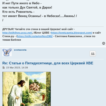
И нет Пути иного в Небо -
как только Дух Святой, в Дарах!
Кто есть Ревнитель -
тот имеет Венец Осанны! - в Небесах!....Аминь! /
/
ДРУЗЬЯ! Читайте эти стихи в вашей Церкви! мой сайт -
http://stihihve.ucoz.net/
, //Блог ЦХВЕ -
https://svetzaveta.blogspot.com/
и сайт
Стихи.ру - /
https://stihi.ru/avtor/kss1962
- Светлана Камаскина , стихи по
темам Библии
svetzaveta
Re: Статьи о Пятидесятнице, для всех Церквей ХВЕ
P
15 Mar 2023, 14:39
o
s
t