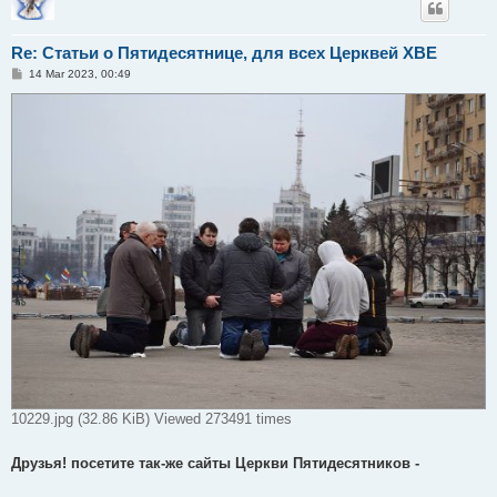
Re: Статьи о Пятидесятнице, для всех Церквей ХВЕ
P
14 Mar 2023, 00:49
o
s
t
10229.jpg (32.86 KiB) Viewed 273491 times
Друзья! посетите так-же сайты Церкви Пятидесятников -