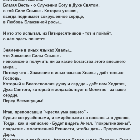
Благая Весть - о Служении Богу в Духе Святом,
о той Силе Свыше - Которая утешая,
всегда поднимает сокрушённое сердце,
в Любовь Блаженной росы...
И кто это испытал, из Пятидесятников - тот и поймёт,
о чём здесь пишется...
Знамение в иных языках Хвалы...
это Знамение Силы Свыше -
невозможно получить ни за какие богатства этого внешнего
мира...
Потому что - Знамение в иных языках Хвалы , даёт только
Господь,
Который и Благословляя душу и сердце - даёт вам Ходатая,
Духа Святого, который и ходатайствует в Молитве - за ваше
сердце,
Перед Всемогущим!
Итак, препоясавши "чресла ума вашего" -
будьте сокрушёнными, и смирёнными на внешне...но душою,
Тогда , как и написано - Будет видеть Ангел, "покрытие жены",
покрытие - молитвенной Ревности, чтобы дать - Пророческие
Дары,