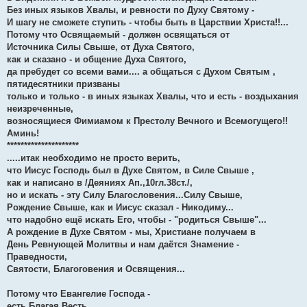
Без иных языков Хвалы, и ревности по Духу Святому -
И шагу не сможете ступить - чтобы быть в Царствии Христа!!...
Потому что Освящаемый - должен освящаться от
Источника Силы Свыше, от Духа Святого,
как и сказано - и общение Духа Святого,
да пребудет со всеми вами.... а общаться с Духом Святым ,
пятидесятники призваны
только и только - в иных языках Хвалы, что и есть - воздыхания
неизреченные,
возносящиеся Фимиамом к Престолу Вечного и Всемогущего!!
Аминь!
*********************
.....итак необходимо не просто верить,
что Иисус Господь был в Духе Святом, в Силе Свыше ,
как и написано в /Деяниях Ап.,10гл.38ст./,
но и искать - эту Силу Благословения...Силу Свыше,
Рождение Свыше, как и Иисус сказал - Никодиму...
что надобно ещё искать Его, чтобы - "родиться Свыше"...
А рождение в Духе Святом - мы, Христиане получаем в
День Ревнующей Молитвы и нам даётся Знамение -
Праведности,
Святости, Благоговения и Освящения...
Потому что Евангелие Господа -
есть Благая Весть...