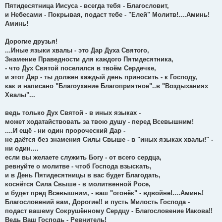
Пятидесятница Иисуса - всегда тебя - Благословит,
и Небесами - Покрывая, подаст тебе - "Елей" Молитв!....Аминь!
Аминь!
Дорогие друзья!
...Иные языки хвалы - это Дар Духа Святого,
Знамение Праведности для каждого Пятидесятника,
- что Дух Святой поселился в твоём Сердечке,
и этот Дар - ты должен каждый день приносить - к Господу,
как и написано "Благоухание Благоприятное"..в "Воздыханиях
Хвалы"...
ведь только Дух Святой - в иных языках -
может ходатайствовать за твою душу - перед Всевышним!
....И ещё - ни один пророческий Дар -
не даётся без знамения Силы Свыше - в "иных языках хвалы!" -
ни один....
если вы желаете служить Богу - от всего сердца,
ревнуйте о молитве - чтоб Господа взыскать,
и в День Пятидесятницы в вас будет Благодать,
коснётся Сила Свыше - в молитвенной Росе,
и будет пред Всевышним, - ваш "огонёк" - вдвойне!....Аминь!
Благословений вам, Дорогие!! и пусть Милость Господа -
подаст вашему Сокрушённому Сердцу - Благословение Иакова!!
Ведь Ваш Господь - Ревнитель!