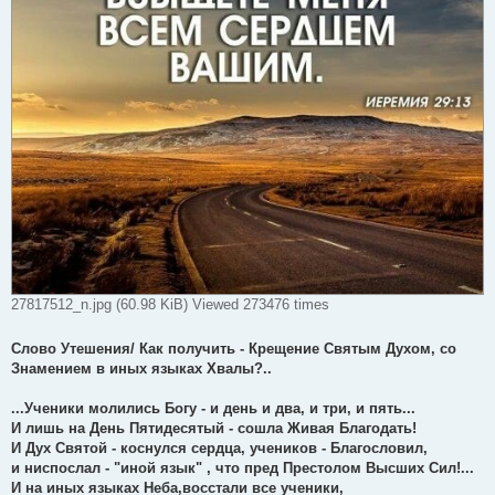
27817512_n.jpg (60.98 KiB) Viewed 273476 times
Слово Утешения/ Как получить - Крещение Святым Духом, со
Знамением в иных языках Хвалы?..
...Ученики молились Богу - и день и два, и три, и пять...
И лишь на День Пятидесятый - сошла Живая Благодать!
И Дух Святой - коснулся сердца, учеников - Благословил,
и ниспослал - "иной язык" , что пред Престолом Высших Сил!...
И на иных языках Неба,восстали все ученики,