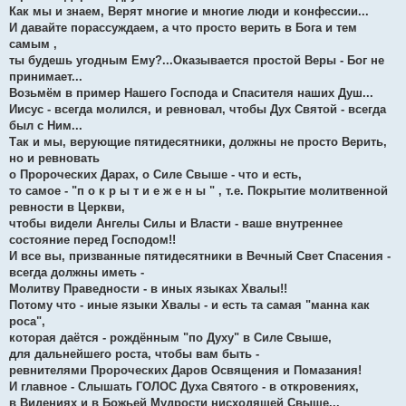
Как мы и знаем, Верят многие и многие люди и конфессии...
И давайте порассуждаем, а что просто верить в Бога и тем
самым ,
ты будешь угодным Ему?...Оказывается простой Веры - Бог не
принимает...
Возьмём в пример Нашего Господа и Спасителя наших Душ...
Иисус - всегда молился, и ревновал, чтобы Дух Святой - всегда
был с Ним...
Так и мы, верующие пятидесятники, должны не просто Верить,
но и ревновать
о Пророческих Дарах, о Силе Свыше - что и есть,
то самое - "п о к р ы т и е ж е н ы " , т.е. Покрытие молитвенной
ревности в Церкви,
чтобы видели Ангелы Силы и Власти - ваше внутреннее
состояние перед Господом!!
И все вы, призванные пятидесятники в Вечный Свет Спасения -
всегда должны иметь -
Молитву Праведности - в иных языках Хвалы!!
Потому что - иные языки Хвалы - и есть та самая "манна как
роса",
которая даётся - рождённым "по Духу" в Силе Свыше,
для дальнейшего роста, чтобы вам быть -
ревнителями Пророческих Даров Освящения и Помазания!
И главное - Слышать ГОЛОС Духа Святого - в откровениях,
в Видениях и в Божьей Мудрости нисходящей Свыше...