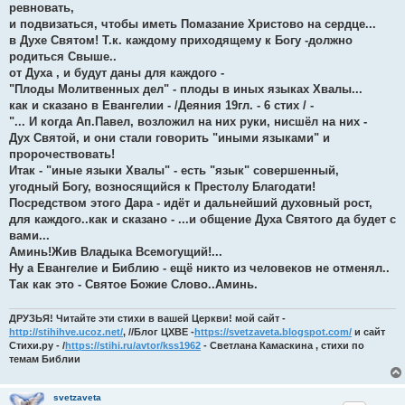
ревновать,
и подвизаться, чтобы иметь Помазание Христово на сердце...
в Духе Святом! Т.к. каждому приходящему к Богу -должно
родиться Свыше..
от Духа , и будут даны для каждого -
"Плоды Молитвенных дел" - плоды в иных языках Хвалы...
как и сказано в Евангелии - /Деяния 19гл. - 6 стих / -
"... И когда Ап.Павел, возложил на них руки, нисшёл на них -
Дух Святой, и они стали говорить "иными языками" и
пророчествовать!
Итак - "иные языки Хвалы" - есть "язык" совершенный,
угодный Богу, возносящийся к Престолу Благодати!
Посредством этого Дара - идёт и дальнейший духовный рост,
для каждого..как и сказано - ...и общение Духа Святого да будет с
вами...
Аминь!Жив Владыка Всемогущий!...
Ну а Евангелие и Библию - ещё никто из человеков не отменял..
Так как это - Святое Божие Слово..Аминь.
ДРУЗЬЯ! Читайте эти стихи в вашей Церкви! мой сайт -
http://stihihve.ucoz.net/
, //Блог ЦХВЕ -
https://svetzaveta.blogspot.com/
и сайт
Стихи.ру - /
https://stihi.ru/avtor/kss1962
- Светлана Камаскина , стихи по
темам Библии
svetzaveta