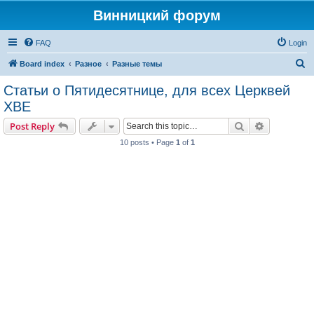
Винницкий форум
FAQ
Login
S
Board index
Разное
Разные темы
e
Статьи о Пятидесятнице, для всех Церквей
a
ХВЕ
r
Search
Advanced s
Post Reply
c
10 posts • Page
1
of
1
h