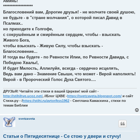
Аминь!
*******************
Благословений вам, Дорогие друзья! - не молчите своей душою,
не будьте - в "стране молчания", о которой писал Давид в
Псалмах..
но приходите к Голгофе,
с сокрушённым и смирённым сердцем, чтобы - взыскать
Живого Бога,
чтобы взыскать - Живую Силу, чтобы взыскать -
Благословение...
И тогда вы будете - по Ревности Илии, по Ревности Давида, с
Победою Хвалы!,
И будет Милость, Аллилуйя, всегда - сердечко исцелять,
Ведь вам дано - Знамение Свыше, что может - Верой наполнять!
Верой - в Пророческий Голос Духа Святого....
ДРУЗЬЯ! Читайте эти стихи в вашей Церкви! мой сайт -
http://stihihve.ucoz.net/
, //Блог ЦХВЕ -
https://svetzaveta.blogspot.com/
и сайт
Стихи.ру - /
https://stihi.ru/avtor/kss1962
- Светлана Камаскина , стихи по
темам Библии
svetzaveta
Статьи о Пятидесятнице - Се стою у двери и стучу!