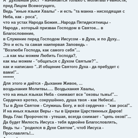
А "духовный рост" - начинается только с Молитвы Ревности,
пред Лицом Всемогущего,
Ведь "иные языки Хвалы" - и есть "та манна - нисходящая с
Неба, как - роса",
что на устах Народа Божия...Народа Пятидесятницы -
Народа , который призван Господом в Святое... в
Благословение,
в Служение перед Господом Иисусом - в Духе, и по Духу...
Это и есть та самая наипервая Заповедь -
"Возлюби Господа, как самого себя"...
...а как мы можем Любить Господа?,
как мы можем - "общаться с Духом Святым?"..
как и написано "..И общение Святого Духа - да пребудет с
вами!"..
*******.
Для этого и даётся - Дыхание Живое, ...
воздыхания Молитвы..... Воздыхания Хвалы,
что на иных языках Неба - снимают все "оковы тьмы!"...
Сердечко кротко, сокрушённо, душа твоя - как Небеса!..
Ты в Духе Святом - Служишь Богу, и всё сердечко - "как роса!"..
И на иных языках Веры - ты в Церкви Царственных Даров!
Ведь Глас Пророчеств - утешая, всегда снимает - "цепь оков!"...
Да будет Милость Иисуса - тебя вдвойне Благословлять,
Ведь ты - "родился в Духе Святом", чтоб Иисуса -
Прославлять!...