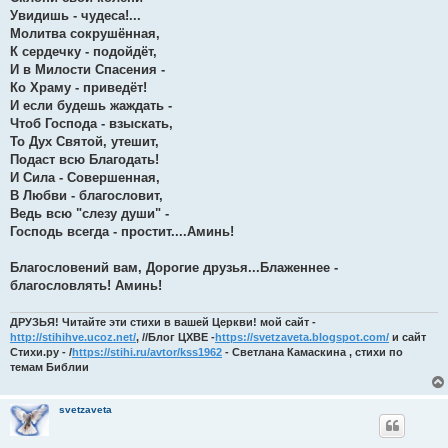
Увидишь - чудеса!...
Молитва сокрушённая,
К сердечку - подойдёт,
И в Милости Спасения -
Ко Храму - приведёт!
И если будешь жаждать -
Чтоб Господа - взыскать,
То Дух Святой, утешит,
Подаст всю Благодать!
И Сила - Совершенная,
В Любви - благословит,
Ведь всю "слезу души" -
Господь всегда - простит....Аминь!
Благословений вам, Дорогие друзья...Блаженнее -
благословлять! Аминь!
ДРУЗЬЯ! Читайте эти стихи в вашей Церкви! мой сайт -
http://stihihve.ucoz.net/
, //Блог ЦХВЕ -
https://svetzaveta.blogspot.com/
и сайт
Стихи.ру - /
https://stihi.ru/avtor/kss1962
- Светлана Камаскина , стихи по
темам Библии
svetzaveta