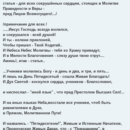
статья - для всех сокрушённых сердцем, стоящих в Молитве
Праведности и Веры -
пред Лицом Всемогущего!.../
/примечание для всех /
.....Иисус Господь всегда молился,
и сокрушался - всей душой!
И ты - колени преклоняй,
Чтобы пришел - Твой Ходатай..
И Небеса Небес Молитвы - тебя ко Храму приведут,
И в Милости Благоговения - слезу души твою отрут....
Аминь!, итак - статья..
...Ученики молились Богу - и день и два, и три, и пять...
И лишь на День Пятидесятый - сошла Живая Благодать!
И Дух Святой - коснулся сердца, учеников - Благословил,
и ниспослал - "иной язык" , что пред Престолом Высших Сил!...
И на иных языках Неба,восстали все ученики, чтоб быть
ревнителями в Духе,
в Прямом, Молитвенном Пути!
И назвались - "Пятидесятком!", Живым и Истинным Начатком,
в Пророческих Живых Дарах, что - с "Помазанием", в