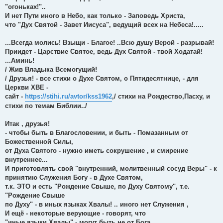
"огоньках!"..
И нет Пути иного в Небо, как только - Заповедь Христа,
что "Дух Святой - Завет Иисуса", ведущий всех на Небеса!.....
...Всегда молись! Взыщи - Благое! ..Всю душу Верой - разрывай!
Приидет - Царствие Святое, ведь Дух Святой - твой Ходатай!
...Аминь!
/ Жив Владыка Всемогущий!
/ Друзья! - все стихи о Духе Святом, о Пятидесятнице, - для
Церкви ХВЕ -
сайт -
https://stihi.ru/avtor/kss1962
,/ стихи на Рождество,Пасху, и
стихи по темам Библии../
Итак , друзья!
- чтобы быть в Благословении, и быть - Помазанным от
Божественной Силы,
от Духа Святого - нужно иметь сокрушение , и смирение
внутреннее...
И приготовлять свой "внутренний, молитвенный сосуд Веры" - к
принятию Служения Богу - в Духе Святом,
т.к. ЭТО и есть "Рождение Свыше, по Духу Святому", т.е.
"Рождение Свыше
по Духу" - в иных языках Хвалы! .. иного нет Служения ,
И ещё - некоторые верующие - говорят, что
"иные языки Хвалы" - могут быть не от Бога...