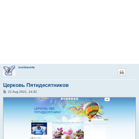
svetzaveta
Церковь Пятидесятников
P
21 Aug 2021, 14:32
o
s
t