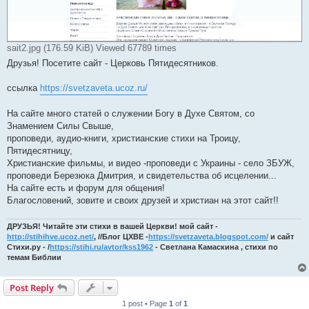
sait2.jpg (176.59 KiB) Viewed 67789 times
Друзья! Посетите сайт - Церковь Пятидесятников.
ссылка
https://svetzaveta.ucoz.ru/
На сайте много статей о служении Богу в Духе Святом, со
Знамением Силы Свыше,
проповеди, аудио-книги, христианские стихи на Троицу,
Пятидесятницу,
Христианские фильмы, и видео -проповеди с Украины - село ЗБУЖ,
проповеди Березюка Дмитрия, и свидетельства об исцелении...
На сайте есть и форум для общения!
Благословений, зовите и своих друзей и христиан на этот сайт!!
ДРУЗЬЯ! Читайте эти стихи в вашей Церкви! мой сайт -
http://stihihve.ucoz.net/
, //Блог ЦХВЕ -
https://svetzaveta.blogspot.com/
и сайт
Стихи.ру - /
https://stihi.ru/avtor/kss1962
- Светлана Камаскина , стихи по
темам Библии
Post Reply
1 post • Page
1
of
1