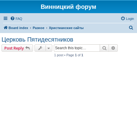
Винницкий форум
FAQ
Login
S
Board index
Разное
Христианские сайты
e
Церковь Пятидесятников
a
Search
Advanced s
Post Reply
r
1 post • Page
1
of
1
c
h