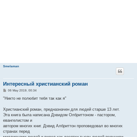
Smelaman
Интересный христианский роман
P
06 May 2019, 00:34
o
s
"Никто не полюбит тебя так как я"
t
Христианский роман, предназначен для людей старше 13 лет.
Эта книга была написана Дэвидом Олбриттоном - пастором,
евангелистом и
автором многих книг. Дэвид Албриттон проповедовал во многих
странах перед
миллионами людей и видел как десятки тысяч людей получили