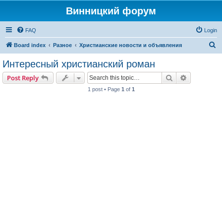
Винницкий форум
FAQ
Login
S
Board index
Разное
Христианские новости и объявления
e
Интересный христианский роман
a
Search
Advanced s
Post Reply
r
1 post • Page
1
of
1
c
h