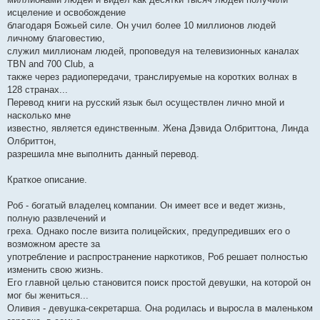
исцеление и освобождение
благодаря Божьей силе. Он учил более 10 миллионов людей
личному благовестию,
служил миллионам людей, проповедуя на телевизионных каналах
TBN and 700 Club, а
также через радиопередачи, транслируемые на коротких волнах в
128 странах...
Перевод книги на русский язык был осуществлен лично мной и
насколько мне
известно, является единственным. Жена Дэвида Олбриттона, Линда
Олбриттон,
разрешила мне выполнить данный перевод.
Краткое описание.
Роб - богатый владелец компании. Он имеет все и ведет жизнь,
полную развлечений и
греха. Однако после визита полицейских, предупредивших его о
возможном аресте за
употребление и распространение наркотиков, Роб решает полностью
изменить свою жизнь.
Его главной целью становится поиск простой девушки, на которой он
мог бы жениться...
Оливия - девушка-секретарша. Она родилась и выросла в маленьком