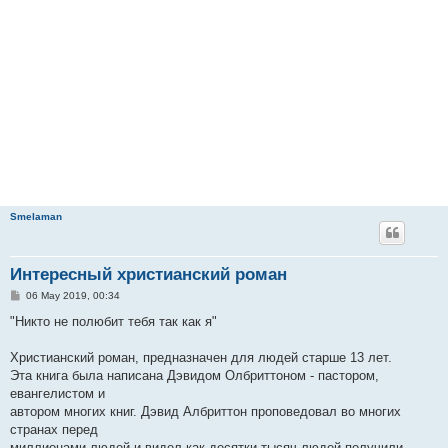
Smelaman
Интересный христианский роман
P
06 May 2019, 00:34
o
s
"Никто не полюбит тебя так как я"
t
Христианский роман, предназначен для людей старше 13 лет.
Эта книга была написана Дэвидом Олбриттоном - пастором,
евангелистом и
автором многих книг. Дэвид Албриттон проповедовал во многих
странах перед
миллионами людей и видел как десятки тысяч людей получили