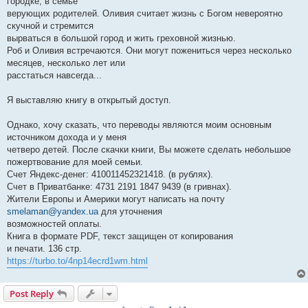
городке, в семье
верующих родителей. Оливия считает жизнь с Богом невероятно
скучной и стремится
вырваться в большой город и жить греховной жизнью.
Роб и Оливия встречаются. Они могут пожениться через несколько
месяцев, несколько лет или
расстаться навсегда...
Я выставляю книгу в открытый доступ.
Однако, хочу сказать, что переводы являются моим основным
источником дохода и у меня
четверо детей. После скачки книги, Вы можете сделать небольшое
пожертвование для моей семьи.
Счет Яндекс-денег: 410011452321418. (в рублях).
Счет в Приватбанке: 4731 2191 1847 9439 (в гривнах).
Жители Европы и Америки могут написать на почту
smelaman@yandex.ua
для уточнения
возможностей оплаты.
Книга в формате PDF, текст защищен от копирования
и печати. 136 стр.
https://turbo.to/4np14ecrd1wm.html
Post Reply