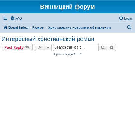
Винницкий форум
FAQ
Login
S
Board index
Разное
Христианские новости и объявления
e
Интересный христианский роман
a
Search
Advanced s
Post Reply
r
1 post • Page
1
of
1
c
h