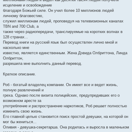
исцеление и освобождение
благодаря Божьей силе. Он учил более 10 миллионов людей
личному благовестию,
служил миллионам людей, проповедуя на телевизионных каналах
TBN and 700 Club, а
также через радиопередачи, транслируемые на коротких волнах в
128 странах...
Перевод книги на русский язык был осуществлен лично мной и
насколько мне
известно, является единственным. Жена Дэвида Олбриттона, Линда
Олбриттон,
разрешила мне выполнить данный перевод.
Краткое описание.
Роб - богатый владелец компании. Он имеет все и ведет жизнь,
полную развлечений и
греха. Однако после визита полицейских, предупредивших его о
возможном аресте за
употребление и распространение наркотиков, Роб решает полностью
изменить свою жизнь.
Его главной целью становится поиск простой девушки, на которой он
мог бы жениться...
Оливия - девушка-секретарша. Она родилась и выросла в маленьком