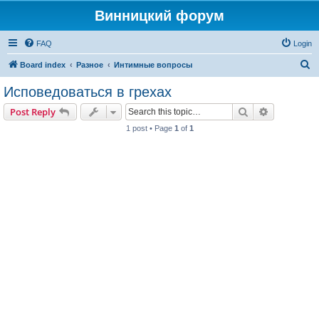
Винницкий форум
FAQ
Login
S
Board index
Разное
Интимные вопросы
e
Исповедоваться в грехах
a
Search
Advanced s
Post Reply
r
1 post • Page
1
of
1
c
h