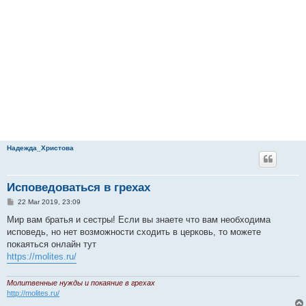
Надежда_Христова
Исповедоваться в грехах
P
22 Mar 2019, 23:09
o
s
Мир вам братья и сестры! Если вы знаете что вам необходима
t
исповедь, но нет возможности сходить в церковь, то можете
покаяться онлайн тут
https://molites.ru/
Молитвенные нужды и покаяние в грехах
http://molites.ru/