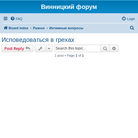
Винницкий форум
FAQ
Login
S
Board index
Разное
Интимные вопросы
e
Исповедоваться в грехах
a
Search
Advanced s
Post Reply
r
1 post • Page
1
of
1
c
h