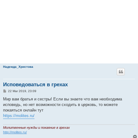
Надежда_Христова
Исповедоваться в грехах
P
22 Mar 2019, 23:09
o
s
Мир вам братья и сестры! Если вы знаете что вам необходима
t
исповедь, но нет возможности сходить в церковь, то можете
покаяться онлайн тут
https://molites.ru/
Молитвенные нужды и покаяние в грехах
http://molites.ru/