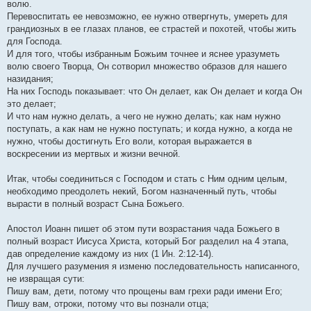
волю.
Перевоспитать ее невозможно, ее нужно отвергнуть, умереть для
грандиозных в ее глазах планов, ее страстей и похотей, чтобы жить
для Господа.
И для того, чтобы избранным Божьим точнее и яснее уразуметь
волю своего Творца, Он сотворил множество образов для нашего
назидания;
На них Господь показывает: что Он делает, как Он делает и когда Он
это делает;
И что нам нужно делать, а чего не нужно делать; как нам нужно
поступать, а как нам не нужно поступать; и когда нужно, а когда не
нужно, чтобы достигнуть Его воли, которая выражается в
воскресении из мертвых и жизни вечной.
Итак, чтобы соединиться с Господом и стать с Ним одним целым,
необходимо преодолеть некий, Богом назначенный путь, чтобы
вырасти в полный возраст Сына Божьего.
Апостол Иоанн пишет об этом пути возрастания чада Божьего в
полный возраст Иисуса Христа, который Бог разделил на 4 этапа,
дав определение каждому из них (1 Ин. 2:12-14).
Для лучшего разумения я изменю последовательность написанного,
не извращая сути:
Пишу вам, дети, потому что прощены вам грехи ради имени Его;
Пишу вам, отроки, потому что вы познали отца;