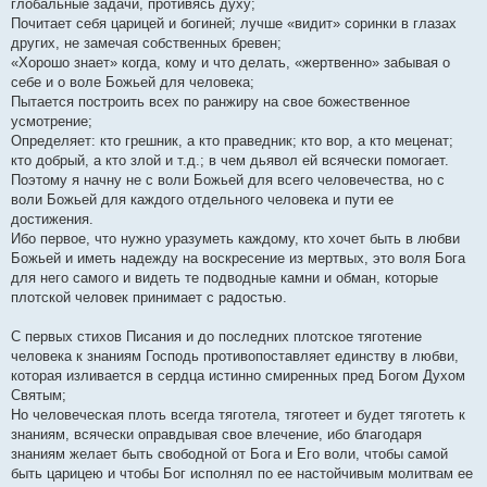
глобальные задачи, противясь духу;
Почитает себя царицей и богиней; лучше «видит» соринки в глазах
других, не замечая собственных бревен;
«Хорошо знает» когда, кому и что делать, «жертвенно» забывая о
себе и о воле Божьей для человека;
Пытается построить всех по ранжиру на свое божественное
усмотрение;
Определяет: кто грешник, а кто праведник; кто вор, а кто меценат;
кто добрый, а кто злой и т.д.; в чем дьявол ей всячески помогает.
Поэтому я начну не с воли Божьей для всего человечества, но с
воли Божьей для каждого отдельного человека и пути ее
достижения.
Ибо первое, что нужно уразуметь каждому, кто хочет быть в любви
Божьей и иметь надежду на воскресение из мертвых, это воля Бога
для него самого и видеть те подводные камни и обман, которые
плотской человек принимает с радостью.
С первых стихов Писания и до последних плотское тяготение
человека к знаниям Господь противопоставляет единству в любви,
которая изливается в сердца истинно смиренных пред Богом Духом
Святым;
Но человеческая плоть всегда тяготела, тяготеет и будет тяготеть к
знаниям, всячески оправдывая свое влечение, ибо благодаря
знаниям желает быть свободной от Бога и Его воли, чтобы самой
быть царицею и чтобы Бог исполнял по ее настойчивым молитвам ее