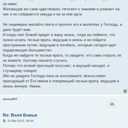
за ними;
Желающие же сами царствовать тяготеют к знаниям и уповают на
них и не собираются никуда и ни за кем идти.
Не лицемерно желайте света и просите его в молитвах у Господа, и
дано будет вам;
И когда свет Божий придет в вашу жизнь, тогда вы поймете, что
нужно искать тесные врата, ведущие в жизнь и не пойдете
пространным путем, ведущим в погибель, которым сегодня идет
подавляющее большинство.
Когда же найдете те тесные врата, то увидите, что сами открыть их
не можете, поэтому начнете стучать;
Потому что всякий просящий получает, и ищущий находит, и
стучащему отворят.
Ибо не увидите Господа пока не воскликните: благословен
приходящий от Его имени и отворяющий тесные врата, ведущие в
жизнь вечную. Аминь.
alexey957
Re: Воля Божья
P
14 Mar 2015, 06:44
o
s