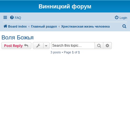
Винницкий форум
FAQ
Login
S
Board index
Главный раздел
Христианская жизнь человека
e
Воля Божья
a
Search
Advanced s
Post Reply
r
3 posts • Page
1
of
1
c
h