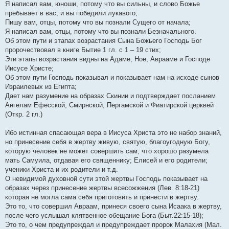
Я написал вам, юноши, потому что вы сильны, и слово Божье
пребывает в вас, и вы победили лукавого;
Пишу вам, отцы, потому что вы познали Сущего от начала;
Я написал вам, отцы, потому что вы познали Безначального.
Об этом пути и этапах возрастания Сына Божьего Господь Бог
пророчествовал в книге Бытие 1 гл. с 1 – 19 стих;
Эти этапы возрастания видны на Адаме, Ное, Аврааме и Господе
Иисусе Христе;
Об этом пути Господь показывал и показывает нам на исходе сынов
Израилевых из Египта;
Дает нам разумение на образах Скинии и подтверждает посланием
Ангелам Ефесской, Смирнской, Пергамской и Фиатирской церквей
(Откр. 2 гл.)
Ибо истинная спасающая вера в Иисуса Христа это не набор знаний,
но принесение себя в жертву живую, святую, благоугодную Богу,
которую человек не может совершить сам, что хорошо разумела
мать Самуила, отдавая его священнику; Елисей и его родители;
ученики Христа и их родители и т.д.
О невидимой духовной сути этой жертвы Господь показывает на
образах через принесение жертвы всесожжения (Лев. 8:18-21)
которая не могла сама себя приготовить и принести в жертву.
Это то, что совершил Авраам, принеся своего сына Исаака в жертву,
после чего услышал клятвенное обещание Бога (Быт.22:15-18);
Это то, о чем предупреждал и предупреждает пророк Малахия (Мал.