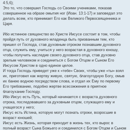
4:5,6);
Это то, что совершил Господь со Своими учениками, показав
совершенное на образе омытия ног (Иоан. 13:1-17) и заповедал это
делать всем, кто принимает Его как Великого Первосвященника и
Царя.
Ибо истинное священство во Христе Иисусе состоит в том, чтобы
пройдя путь от духовного младенца быть призванным тем, кто
пришел от Господа, став духовным отроком познавшим духовного
отца, служить ему, учиться у него возрастая в духовного юношу,
чтобы получить наследие своего духовного отца, став духовно
зрелым человеком и соединиться с Богом Отцом и Сыном Его
Иисусом Христом в одно единое целое.
И тогда Господь приведет уже к «тебе» Своих, чтобы уже «ты» взял
их, приготовил как жертву живую, святую, благоугодную Богу, омыв
их банею водною посредством слова, и отдал их Ему по первому
Его требованию, подобно жертве всесожжения в приятное
благоухание Господу.
Ибо Иисус есть Путь, который начинается с возраста духовного
отрока, последовавшего за духовным отцом, служащего ему и
учащегося у него;
Иисус есть Истина, которую могут познать отроки, возросшие в
возраст юношей;
Иисус есть Жизнь, которая приходит в жизнь тех, кто вырос в
полный возраст Сына Божьего и соединился с Богом Отцом и Сыном