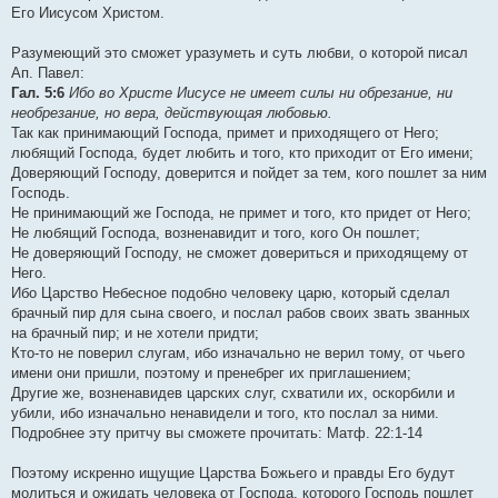
Его Иисусом Христом.
Разумеющий это сможет уразуметь и суть любви, о которой писал
Ап. Павел:
Гал. 5:6
Ибо во Христе Иисусе не имеет силы ни обрезание, ни
необрезание, но вера, действующая любовью.
Так как принимающий Господа, примет и приходящего от Него;
любящий Господа, будет любить и того, кто приходит от Его имени;
Доверяющий Господу, доверится и пойдет за тем, кого пошлет за ним
Господь.
Не принимающий же Господа, не примет и того, кто придет от Него;
Не любящий Господа, возненавидит и того, кого Он пошлет;
Не доверяющий Господу, не сможет довериться и приходящему от
Него.
Ибо Царство Небесное подобно человеку царю, который сделал
брачный пир для сына своего, и послал рабов своих звать званных
на брачный пир; и не хотели придти;
Кто-то не поверил слугам, ибо изначально не верил тому, от чьего
имени они пришли, поэтому и пренебрег их приглашением;
Другие же, возненавидев царских слуг, схватили их, оскорбили и
убили, ибо изначально ненавидели и того, кто послал за ними.
Подробнее эту притчу вы сможете прочитать: Матф. 22:1-14
Поэтому искренно ищущие Царства Божьего и правды Его будут
молиться и ожидать человека от Господа, которого Господь пошлет