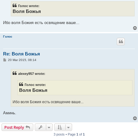
t
Голос wrote:
Воля Божья
Ибо воля Божия есть освящение ваше...
Голос
Re: Воля Божья
P
20 Mar 2015, 08:14
o
s
t
alexey957 wrote:
Голос wrote:
Воля Божья
Ибо воля Божия есть освящение ваше...
Аминь.
Post Reply
3 posts • Page
1
of
1