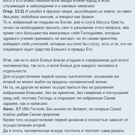
Бога о Его Божественной воле вводя Божий народ и всех
слушающих в заблуждение и о каковых написано:
Откр. 13:11
И увидел я другого зверя, выходящего из земли; он имел
два рога, подобные агнчим, а говорил как дракон.
То я, избранный не людьми но Богом, раб и слуга Иисуса Христа,
почел за необходимое пролить свет в разумение этого вопроса, ибо
кроме того большинства именуемых себя Господними, которые
здравого учения принимать не желают, но по своим прихотям
избирают себе учителей, которые льстили бы слуху, есть и те, кто не
лицемерно ищет Царства Божьего и правды Его.
Итак, как есть воля Божья благая угодная и совершенная для всего
человечества, так есть и воля Божья для каждого человека в
отдельности.
Для осуществления первой нужны тысячелетия, основание же
второй не может выйти за пределы человеческой жизни.
Ни та, ни другая не может осуществиться без ее разумения
избранными Божьими, без ее принятия, без смирения и послушания
пред ней, поэтому Господь и открывает ее избранным Своим
заранее, как и написано:
Амос. 3:7
Ибо Господь Бог ничего не делает, не открыв Своей
тайны рабам Своим пророкам.
Кроме того осуществление первой целиком и полностью зависит от
осуществления второй.
Да и плоть человеческая всегда тяготела и тяготеет сама решать