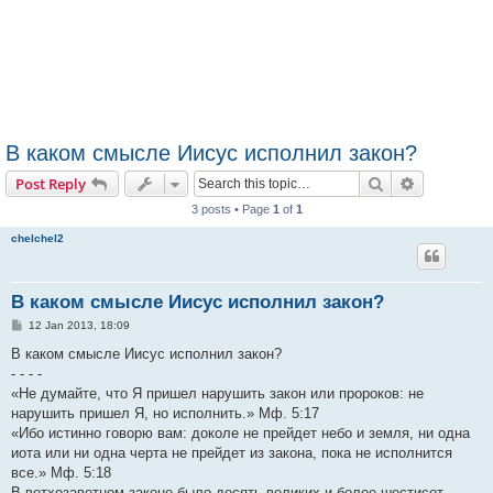
В каком смысле Иисус исполнил закон?
Search
Advanced s
Post Reply
3 posts • Page
1
of
1
chelchel2
В каком смысле Иисус исполнил закон?
P
12 Jan 2013, 18:09
o
s
В каком смысле Иисус исполнил закон?
t
- - - -
«Не думайте, что Я пришел нарушить закон или пророков: не
нарушить пришел Я, но исполнить.» Мф. 5:17
«Ибо истинно говорю вам: доколе не прейдет небо и земля, ни одна
иота или ни одна черта не прейдет из закона, пока не исполнится
все.» Мф. 5:18
В ветхозаветном законе было десять великих и более шестисот