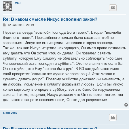
Vlad
Re: В каком смысле Иисус исполнил закон?
P
12 Jan 2013, 20:19
o
s
Первая заповедь "возлюби Господа Бога твоего". Вторая "возлюби
t
ближнего твоего". Прокажённого нельзя было касаться чтоб не
заразиться. Иисус же его исцелил, исполнив вторую заповедь.
Так же, так как Иисус исцелил неходящего, Он имел право позволить
ему делать что Он хотел чтоб он делал. Он повелел святить
субботу, которую Ему Самому не обязательно соблюдать "ибо Сын
Человеческий есть господин и субботы". Это не значит что если бы
Он кого убил, это Ему "сошло бы с рук". В ВЗ каждый закон имел
свой приоритет "сколько же лучше человек овцы! Итак можно в
субботы делать добро". Поэтому убийство доказало бы ненависть, а
не любовь. Исцеление в субботу доказыват любовь. Если бы Иисус
копал картошку в огороде в субботу, вот это было бы нарушением
закона. Так же, исцелив, Иисус доказал что Он является Богом. Бог
дал закон о запрете ношения ноши, Он же дал разрешение.
alexey957
Re: В каком смысле Иисус исполнил закон?