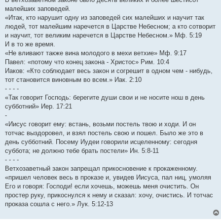
малейших заповедей.
«Итак, кто нарушит одну из заповедей сих малейших и научит так
людей, тот малейшим наречется в Царстве Небесном; а кто сотворит
и научит, тот великим наречется в Царстве Небесном.» Мф. 5:19
И в то же время.
«Не вливают также вина молодого в мехи ветхие» Мф. 9:17
Павел: «потому что конец закона - Христос» Рим. 10:4
Иаков: «Кто соблюдает весь закон и согрешит в одном чем - нибудь,
тот становится виновным во всем.» Иак. 2:10
- - - -
«Так говорит Господь: берегите души свои и не носите нош в день
субботний» Иер. 17:21
-
«Иисус говорит ему: встань, возьми постель твою и ходи. И он
тотчас выздоровел, и взял постель свою и пошел. Было же это в
день субботний. Посему Иудеи говорили исцеленному: сегодня
суббота; не должно тебе брать постели» Ин. 5:8-11
- - - -
Ветхозаветный закон запрещал прикосновение к прокаженному.
«пришел человек весь в проказе и, увидев Иисуса, пал ниц, умоляя
Его и говоря: Господи! если хочешь, можешь меня очистить. Он
простер руку, прикоснулся к нему и сказал: хочу, очистись. И тотчас
проказа сошла с него.» Лук. 5:12-13