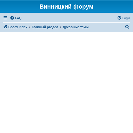
Винницкий форум
FAQ
Login
S
Board index
Главный раздел
Духовные темы
e
a
r
c
h