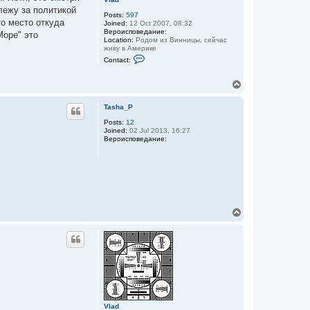
лежу за политикой
Posts:
597
то место откуда
Joined:
12 Oct 2007, 08:32
Вероисповедание:
Море" это
Location:
Родом из Винницы, сейчас
живу в Америке
C
Contact:
o
n
t
T
a
o
c
p
t
Tasha_P
V
Posts:
12
l
Joined:
02 Jul 2013, 16:27
a
Вероисповедание:
d
T
o
p
Vlad