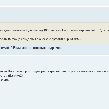
йдёт два изменения. Одно перед 1000 летним Царством (Откровение20). Другое
ческих мифах (в сандалях на облаке с арфами и крыльями).
 землёй? Если можно, ответьте подробней.
етним Царством произойдёт реставрация Земли до состояния в котором 
рства (Даниил2).
 Земли.