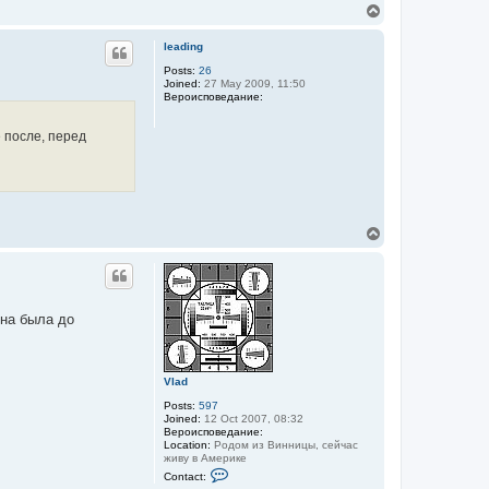
n
T
t
o
a
p
c
leading
t
Posts:
26
V
Joined:
27 May 2009, 11:50
l
Вероисповедание:
a
d
 после, перед
T
o
p
она была до
Vlad
Posts:
597
Joined:
12 Oct 2007, 08:32
Вероисповедание:
Location:
Родом из Винницы, сейчас
живу в Америке
C
Contact:
o