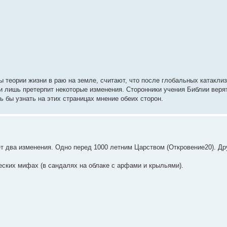
 теории жизни в раю на земле, считают, что после глобальных катакли
 и лишь претерпит некоторые изменения. Сторонники учения Библии верят
 бы узнать на этих страницах мнение обеих сторон.
ёт два изменения. Одно перед 1000 летним Царством (Откровение20). Др
ческих мифах (в сандалях на облаке с арфами и крыльями).