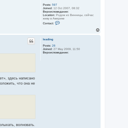
Posts:
597
Joined:
12 Oct 2007, 08:32
Вероисповедание:
Location:
Родом из Винницы, сейчас
живу в Америке
C
Contact:
o
n
T
t
o
a
p
c
leading
t
Posts:
26
V
Joined:
27 May 2009, 11:50
l
Вероисповедание:
a
d
ет», здесь написано
оложить, что она не
колыхать, волновать.