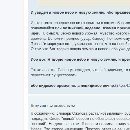
И увидел я новое небо и новую землю, ибо прежнее
И этот текст совершенно не говорит ни о каком обновл
появившийся или
возникший недавно, взамен прежн
идеи. Н. смысл. Зерно нового урожая. Чувство нового 
времена. Вспомни прежнее (сущ.; былое). По-прежнему 
Фраза "и моря уже нет", указывает на то, что на новой
О том что Бог творил новую землю и новое небо уже д
Ибо вот, Я творю новое небо и новую землю, и
пре
Также апостол Павел утверждает, что всё видимое, то 
перестанет существовать.
ибо видимое временно, а невидимое вечно
.(2Кор.4:
P
by
Vlad
»
12 Jul 2009, 07:52
o
s
К сожалению, словарь Ожегова расталковывающий русск
t
подходит. Слово "новый" совсем не обозначает соверше
"свежий". Но дело не в том. Я совсем не имел в виду 
Новая. Это второе изменение. Поэтому ответ на ваш из