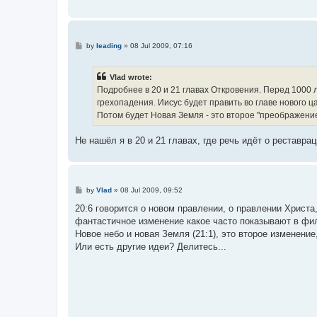
P
by
leading
»
08 Jul 2009, 07:16
o
s
t
Vlad wrote:
Подробнее в 20 и 21 главах Откровения. Перед 1000
грехопадения. Иисус будет править во главе нового ц
Потом будет Новая Земля - это второе "преображени
Не нашёл я в 20 и 21 главах, где речь идёт о реставра
P
by
Vlad
»
08 Jul 2009, 09:52
o
s
20:6 говорится о новом правлении, о правлении Христа
t
фантастичное изменение какое часто показывают в фил
Новое небо и новая Земля (21:1), это второе изменение,
Или есть другие идеи? Делитесь...