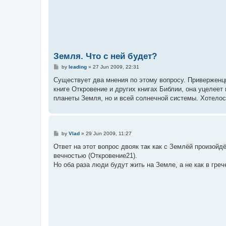
Земля. Что с ней будет?
P
by
leading
»
27 Jun 2009, 22:31
o
s
Существует два мнения по этому вопросу. Приверженцы
t
книге Откровение и других книгах Библии, она уцелеет
планеты Земля, но и всей солнечной системы. Хотелось
P
by
Vlad
»
29 Jun 2009, 11:27
o
s
Ответ на этот вопрос двояк так как с Землёй произойд
t
вечностью (Откровение21).
Но оба раза люди будут жить на Земле, а не как в гре