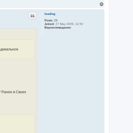
n
T
t
o
a
p
c
leading
t
Posts:
26
V
Joined:
27 May 2009, 11:50
l
Вероисповедание:
a
d
радикальное
? Ранее в Своих