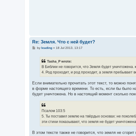
Re: Земля. Что с ней будет?
P
by
leading
»
18 Jul 2013, 13:17
o
s
t
Tasha_P wrote:
В Библии не говорится, что Земля будет уничтожена. к
4. Род проходит, и род проходит, а земля пребывает в
Если внимательно прочитать этот текст, то можно поня
в форме настоящего времени. То есть, если бы было на
будет уничтожена. Но в настоящий момент сколько пок
Псалом 103:5
5. Ты поставил землю на твёрдых основах: не поколебл
эти стихи показывают, что земля не будет уничтожена
В этом тексте также не говорится, что земля не сгорит