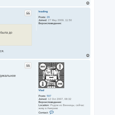
n
T
t
o
a
p
c
leading
t
Posts:
26
V
Joined:
27 May 2009, 11:50
l
Вероисповедание:
a
d
 была до
ся.
T
o
p
адикальное
Vlad
Posts:
597
Joined:
12 Oct 2007, 08:32
Вероисповедание:
Location:
Родом из Винницы, сейчас
живу в Америке
C
Contact:
o