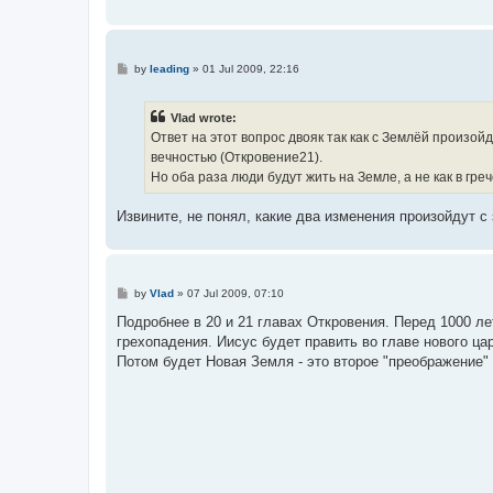
P
by
leading
»
01 Jul 2009, 22:16
o
s
t
Vlad wrote:
Ответ на этот вопрос двояк так как с Землёй произо
вечностью (Откровение21).
Но оба раза люди будут жить на Земле, а не как в гре
Извините, не понял, какие два изменения произойдут с
P
by
Vlad
»
07 Jul 2009, 07:10
o
s
Подробнее в 20 и 21 главах Откровения. Перед 1000 л
t
грехопадения. Иисус будет править во главе нового ца
Потом будет Новая Земля - это второе "преображение"