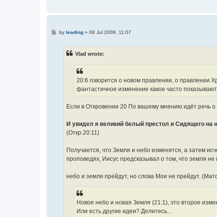
P
by
leading
»
08 Jul 2009, 11:07
o
s
t
Vlad wrote:
20:6 говорится о новом правлении, о правлении Х
фантастичное изменение какое часто показывают 
Если в Откровении 20 По вашему мнению идёт речь о 
И увидел я великий белый престол и Сидящего на н
(Откр.20:11)
Получается, что Земля и небо изменятся, а затем исч
проповедях, Иисус предсказывал о том, что земля не 
небо и земля прейдут, но слова Мои не прейдут. (Мат
Новое небо и новая Земля (21:1), это второе измен
Или есть другие идеи? Делитесь...