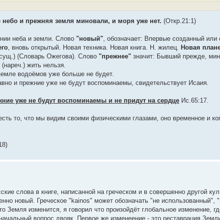
 небо и прежняя земля миновали, и моря уже нет.
(Откр.21:1)
ении неба и земли. Слово
"новый"
, обозначает: Впервые созданный или
его
, вновь открытый. Новая техника. Новая книга. Н. жилец.
Новая план
(сущ.) (Словарь Ожегова). Слово
"прежнее"
значит: Бывший прежде, ми
(нареч.) жить нельзя.
 земле водоёмов уже больше не будет.
авно и прежние уже не будут воспоминаемы, свидетельствует Исаия.
жние уже не будут воспоминаемы и не придут на сердце
Ис.65:17.
есть то, что мы видим своими физическими глазами, оно временное и ког
18)
ие слова в книге, написанной на греческом и в совершенно другой кул
нно новый. Греческое "kainos" может обозначать "не использованный", 
что Земля изменится, я говорил что произойдёт глобальное изменение, г
начальный вопрос двояк. Первое же изменеение - это реставрация Земли