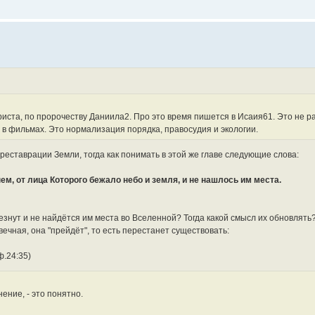
риста, по пророчеству Даниила2. Про это время пишется в Исаия61. Это не 
в фильмах. Это нормализация порядка, правосудия и экологии.
реставрации Земли, тогда как понимать в этой же главе следующие слова:
ем, от лица Которого бежало небо и земля, и не нашлось им места.
езнут и не найдётся им места во Вселенной? Тогда какой смысл их обновлять
вечная, она "прейдёт", то есть перестанет существовать:
ф.24:35)
ение, - это понятно.