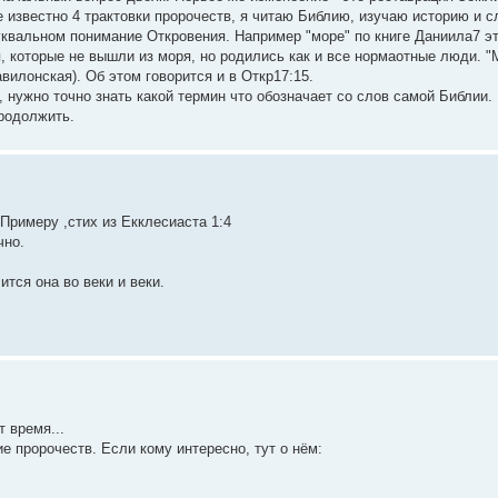
 известно 4 трактовки пророчеств, я читаю Библию, изучаю историю и с
 буквальном понимание Откровения. Например "море" по книге Даниила7 э
, которые не вышли из моря, но родились как и все нормаотные люди. "
илонская). Об этом говорится и в Откр17:15.
 нужно точно знать какой термин что обозначает со слов самой Библии.
родолжить.
 Примеру ,стих из Екклесиаста 1:4
чно.
тся она во веки и веки.
т время...
 пророчеств. Если кому интересно, тут о нём: