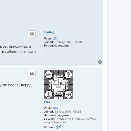
leading
Posts:
26
Joined:
27 May 2009, 11:50
Вероисповедание:
змов, описанных в
 в гибель не только
T
o
p
угое после, перед
Vlad
Posts:
597
Joined:
12 Oct 2007, 08:32
Вероисповедание:
Location:
Родом из Винницы, сейчас
живу в Америке
C
Contact:
o