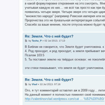
в какой формулировке откровения на это смотреть. Мне
учитывая каждую из них... -не всё так просто как при
появились четыре зверя. Четыре зверя это четыре царя
"множество народа" (например Римская империя или вав
Пророчества это не буквальная интерпретация событий,
Спасибо за ваше мнение, после отпуска можно будет п
Re: Земля. Что с ней будет?
P
by
Tasha_P
»
02 Jul 2013, 17:13
o
s
В Библии не говорится, что Земля будет уничтожена. к
t
4. Род проходит, и род проходит, а земля пребывает ве
Псалом 103:5
5. Ты поставил землю на твёрдых основах: не поколебли
эти стихи показывают, что земля не будет уничтожена.
Re: Земля. Что с ней будет?
P
by
Vlad
»
10 Jul 2013, 07:18
o
s
Ого, я тут комментарий оставлял аж в 2009 году... лети
t
На данный момент я полностью поменял своё понимание
http://valentinovvlad.wordpress.com/cat ... %B2%D0%B0/