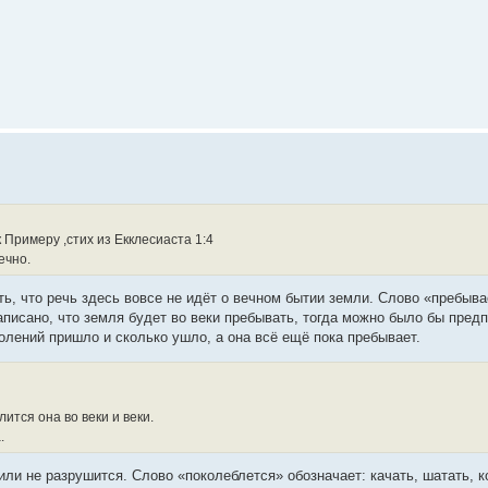
 Примеру ,стих из Екклесиаста 1:4
ечно.
ть, что речь здесь вовсе не идёт о вечном бытии земли. Слово «пребыва
писано, что земля будет во веки пребывать, тогда можно было бы предп
олений пришло и сколько ушло, а она всё ещё пока пребывает.
ится она во веки и веки.
.
 или не разрушится. Слово «поколеблется» обозначает: качать, шатать, 