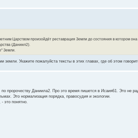
 летним Царством произойдёт реставрация Земли до состояния в котором она
арства (Даниил2).
е" Земли.
ции земли. Укажите пожалуйста тексты в этих главах, где об этом говорит
, по пророчеству Даниила2. Про это время пишется в Исаия61. Это не р
ьмах. Это нормализация порядка, правосудия и экологии.
 - это понятно.