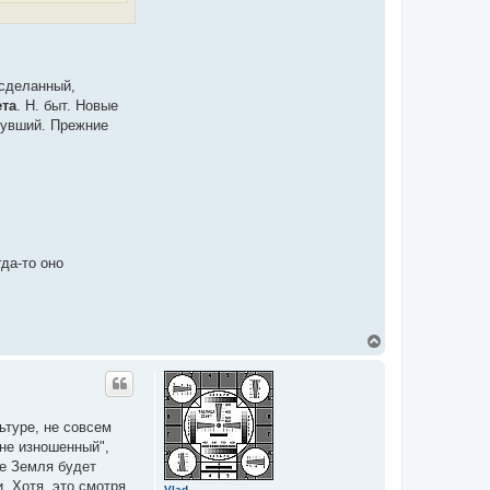
 сделанный,
ета
. Н. быт. Новые
нувший. Прежние
да-то оно
T
o
p
ьтуре, не совсем
"не изношенный",
де Земля будет
. Хотя, это смотря
Vlad