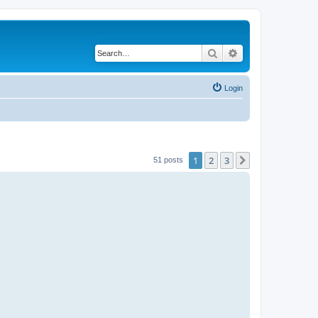
Search
Advanced search
Login
1
2
3
Next
51 posts