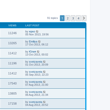
1
2
3
4
Next
91 topics
VIEWS
LAST POST
by
юрко
11246
05 Nov 2013, 19:56
by
Emiliya
13265
17 Oct 2013, 06:12
by
Юлия
11412
13 Oct 2013, 00:02
by
svetzaveta
11196
01 Oct 2013, 20:09
by
svetzaveta
11412
05 Sep 2013, 22:23
by
svetzaveta
17540
07 Aug 2013, 21:00
by
svetzaveta
13805
06 Aug 2013, 21:34
by
svetzaveta
17158
04 Aug 2013, 20:52