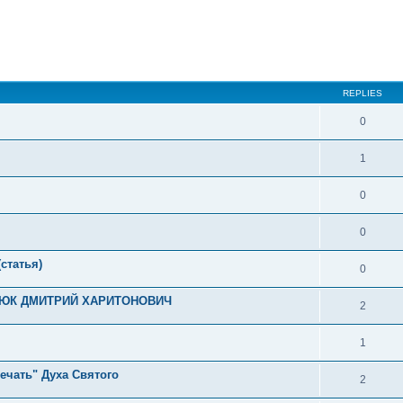
ed search
REPLIES
0
1
0
0
статья)
0
ЕЗЮК ДМИТРИЙ ХАРИТОНОВИЧ
2
1
ечать" Духа Святого
2