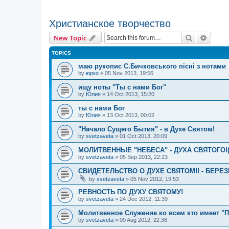
Христианское творчество
Search
Advanc
New Topic
TOPICS
маю рукопис С.Бичковського пісні з нотами
by
юрко
»
05 Nov 2013, 19:56
ищу ноты "Ты с нами Бог"
by
Юлия
»
14 Oct 2013, 15:20
ты с нами Бог
by
Юлия
»
13 Oct 2013, 00:02
"Начало Сущего Бытия" - в Духе Святом!
by
svetzaveta
»
01 Oct 2013, 20:09
МОЛИТВЕННЫЕ "НЕБЕСА" - ДУХА СВЯТОГО!(
by
svetzaveta
»
05 Sep 2013, 22:23
СВИДЕТЕЛЬСТВО О ДУХЕ СВЯТОМ!! - БЕР
by
svetzaveta
»
05 Nov 2012, 19:53
РЕВНОСТЬ ПО ДУХУ СВЯТОМУ!
by
svetzaveta
»
24 Dec 2012, 11:39
Молитвенное Служение ко всем кто имеет "П
by
svetzaveta
»
09 Aug 2012, 22:36