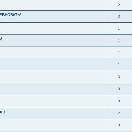
5
 РЕВНОВАТЬ!
3
1
!
1
1
1
3
0
0
я )
2
0