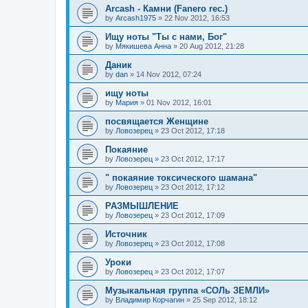
Arcash - Камни (Fanero rec.)
by
Arcash1975
»
22 Nov 2012, 16:53
Ищу ноты "Ты с нами, Бог"
by
Мякишева Анна
»
20 Aug 2012, 21:28
Даник
by
dan
»
14 Nov 2012, 07:24
ищу ноты
by
Мария
»
01 Nov 2012, 16:01
посвящается Женщине
by
Ловозерец
»
23 Oct 2012, 17:18
Покаяние
by
Ловозерец
»
23 Oct 2012, 17:17
" покаяние токсического шамана"
by
Ловозерец
»
23 Oct 2012, 17:12
РАЗМЫШЛЕНИЕ
by
Ловозерец
»
23 Oct 2012, 17:09
Источник
by
Ловозерец
»
23 Oct 2012, 17:08
Уроки
by
Ловозерец
»
23 Oct 2012, 17:07
Музыкальная группа «СОЛь ЗЕМЛИ»
by
Владимир Корчагин
»
25 Sep 2012, 18:12