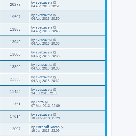
by
svetzaveta
26273
04 Aug 2013, 20:51
by
svetzaveta
19597
04 Aug 2013, 20:50
by
svetzaveta
13883
04 Aug 2013, 20:46
by
svetzaveta
13949
04 Aug 2013, 20:38
by
svetzaveta
13606
04 Aug 2013, 20:36
by
svetzaveta
13899
04 Aug 2013, 20:35
by
svetzaveta
21358
04 Aug 2013, 20:32
by
svetzaveta
11455
24 Jul 2013, 21:05
by
Larra
11751
07 Mar 2013, 22:09
by
svetzaveta
17614
10 Feb 2013, 19:29
by
Николай Rovno
12097
19 Jan 2013, 23:09