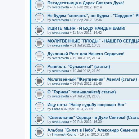
Пятидесятница в Дарах Святого Духа!
by
svetzaveta
»
09 Feb 2012, 16:14
Не будем "молчать", но будем - "Сердцем"
by
svetzaveta
»
08 Sep 2012, 23:36
ИЩИТЕ МЕНЯ - И БУДУ НАЙДЕН ВАМИ!
by
svetzaveta
»
11 Nov 2012, 14:42
МОЛИТВЕННЫЕ "ПЛОДЫ" - НАШЕГО СЕРДЦА
by
svetzaveta
»
31 Jul 2012, 18:33
Духовный Рост для Нашего Сердечка!
by
svetzaveta
»
19 Jul 2012, 21:54
Ревность "Суламиты!" (статья)
by
svetzaveta
»
19 Jul 2012, 21:50
Молитвенный "Жертвенник" Авеля! (статья)
by
svetzaveta
»
09 Feb 2012, 21:45
О "Горнем" помышляйте!( статья)
by
svetzaveta
»
24 Jul 2013, 21:05
Ищу ноты "Нашу судьбу свершает Бог"
by
Larra
»
07 Mar 2013, 22:09
"Светильник" Сердца - в Духе Святом! (Стать
by
svetzaveta
»
09 Feb 2012, 16:30
Альбом "Билет в Небо", Александр Семенов
by
Николай Rovno
»
19 Jan 2013, 23:09