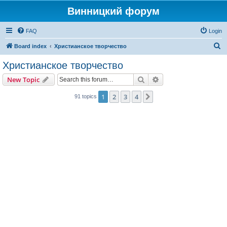
Винницкий форум
FAQ
Login
S
Board index
Христианское творчество
e
Христианское творчество
a
Search
Advanced search
New Topic
r
c
1
2
3
4
Next
91 topics
h