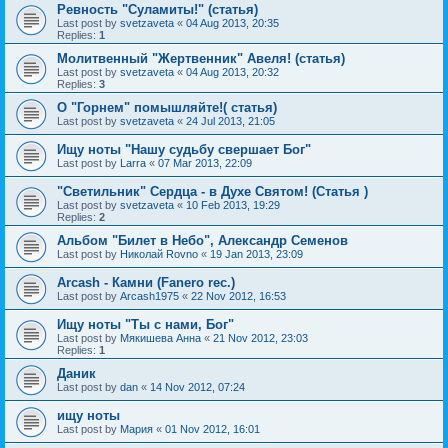
Ревность "Суламиты!" (статья)
Last post by
svetzaveta
«
04 Aug 2013, 20:35
Replies:
1
Молитвенный "Жертвенник" Авеля! (статья)
Last post by
svetzaveta
«
04 Aug 2013, 20:32
Replies:
3
О "Горнем" помышляйте!( статья)
Last post by
svetzaveta
«
24 Jul 2013, 21:05
Ищу ноты "Нашу судьбу свершает Бог"
Last post by
Larra
«
07 Mar 2013, 22:09
"Светильник" Сердца - в Духе Святом! (Статья )
Last post by
svetzaveta
«
10 Feb 2013, 19:29
Replies:
2
Альбом "Билет в Небо", Александр Семенов
Last post by
Николай Rovno
«
19 Jan 2013, 23:09
Arcash - Камни (Fanero rec.)
Last post by
Arcash1975
«
22 Nov 2012, 16:53
Ищу ноты "Ты с нами, Бог"
Last post by
Мякишева Анна
«
21 Nov 2012, 23:03
Replies:
1
Даник
Last post by
dan
«
14 Nov 2012, 07:24
ищу ноты
Last post by
Мария
«
01 Nov 2012, 16:01