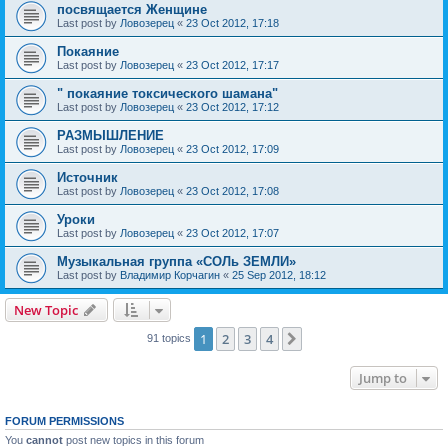
посвящается Женщине
Last post by
Ловозерец
«
23 Oct 2012, 17:18
Покаяние
Last post by
Ловозерец
«
23 Oct 2012, 17:17
" покаяние токсического шамана"
Last post by
Ловозерец
«
23 Oct 2012, 17:12
РАЗМЫШЛЕНИЕ
Last post by
Ловозерец
«
23 Oct 2012, 17:09
Источник
Last post by
Ловозерец
«
23 Oct 2012, 17:08
Уроки
Last post by
Ловозерец
«
23 Oct 2012, 17:07
Музыкальная группа «СОЛь ЗЕМЛИ»
Last post by
Владимир Корчагин
«
25 Sep 2012, 18:12
New Topic
1
2
3
4
Next
91 topics
Jump to
FORUM PERMISSIONS
You
cannot
post new topics in this forum