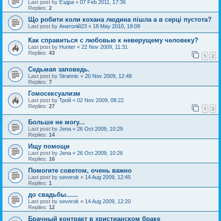
Last post by
Ездра
«
07 Feb 2011, 17:36
Replies:
2
Що робити коли кохана людина пішла а в серці пустота?
Last post by
Анатолій23
«
18 May 2010, 19:09
Как справиться с любовью к неверущему человеку?
Last post by
Hunter
«
22 Nov 2009, 11:31
Replies:
43
1
2
Седьмая заповедь.
Last post by
Strannic
«
20 Nov 2009, 12:48
Replies:
7
Гомосексуализм
Last post by
Трой
«
02 Nov 2009, 08:22
Replies:
27
1
2
Больше не могу...
Last post by
Jena
«
26 Oct 2009, 10:29
Replies:
14
Ищу помощи
Last post by
Jena
«
26 Oct 2009, 10:26
Replies:
16
Помогите советом, очень важно
Last post by
severok
«
14 Aug 2009, 12:45
Replies:
1
до свадьбы......
Last post by
severok
«
14 Aug 2009, 12:20
Replies:
12
Брачный контракт в христианском браке