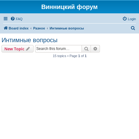
Винницкий форум
FAQ
Login
S
Board index
Разное
Интимные вопросы
e
Интимные вопросы
a
Search
Advanced search
New Topic
r
15 topics • Page
1
of
1
c
h