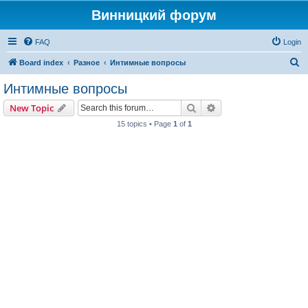
Винницкий форум
FAQ
Login
S
Board index
Разное
Интимные вопросы
e
Интимные вопросы
a
Search
Advanced search
New Topic
r
15 topics • Page
1
of
1
c
h