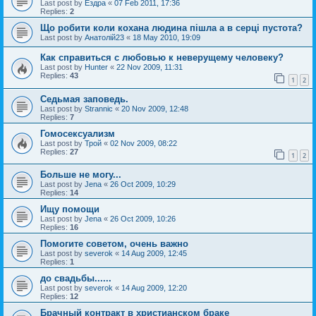
Last post by
Ездра
«
07 Feb 2011, 17:36
Replies:
2
Що робити коли кохана людина пішла а в серці пустота?
Last post by
Анатолій23
«
18 May 2010, 19:09
Как справиться с любовью к неверущему человеку?
Last post by
Hunter
«
22 Nov 2009, 11:31
Replies:
43
1
2
Седьмая заповедь.
Last post by
Strannic
«
20 Nov 2009, 12:48
Replies:
7
Гомосексуализм
Last post by
Трой
«
02 Nov 2009, 08:22
Replies:
27
1
2
Больше не могу...
Last post by
Jena
«
26 Oct 2009, 10:29
Replies:
14
Ищу помощи
Last post by
Jena
«
26 Oct 2009, 10:26
Replies:
16
Помогите советом, очень важно
Last post by
severok
«
14 Aug 2009, 12:45
Replies:
1
до свадьбы......
Last post by
severok
«
14 Aug 2009, 12:20
Replies:
12
Брачный контракт в христианском браке