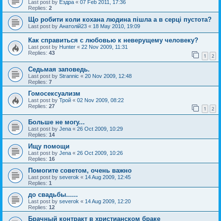
Last post by
Ездра
«
07 Feb 2011, 17:36
Replies:
2
Що робити коли кохана людина пішла а в серці пустота?
Last post by
Анатолій23
«
18 May 2010, 19:09
Как справиться с любовью к неверущему человеку?
Last post by
Hunter
«
22 Nov 2009, 11:31
Replies:
43
1
2
Седьмая заповедь.
Last post by
Strannic
«
20 Nov 2009, 12:48
Replies:
7
Гомосексуализм
Last post by
Трой
«
02 Nov 2009, 08:22
Replies:
27
1
2
Больше не могу...
Last post by
Jena
«
26 Oct 2009, 10:29
Replies:
14
Ищу помощи
Last post by
Jena
«
26 Oct 2009, 10:26
Replies:
16
Помогите советом, очень важно
Last post by
severok
«
14 Aug 2009, 12:45
Replies:
1
до свадьбы......
Last post by
severok
«
14 Aug 2009, 12:20
Replies:
12
Брачный контракт в христианском браке