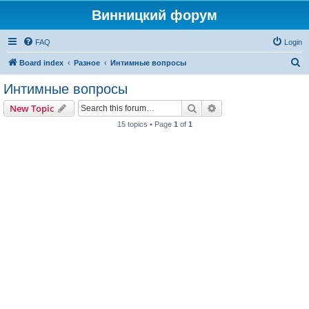
Винницкий форум
FAQ
Login
S
Board index
Разное
Интимные вопросы
e
Интимные вопросы
a
Search
Advanced search
New Topic
r
15 topics • Page
1
of
1
c
h