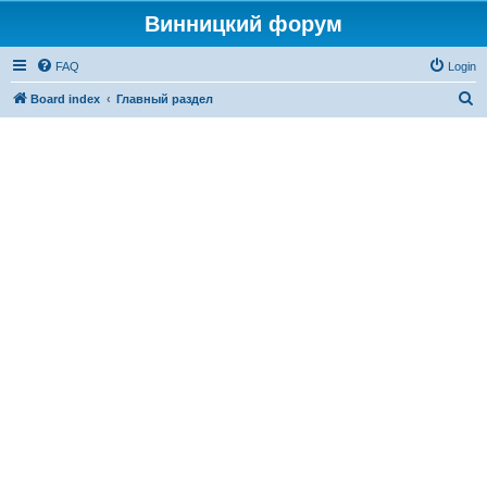
Винницкий форум
FAQ
Login
S
Board index
Главный раздел
e
a
r
c
h