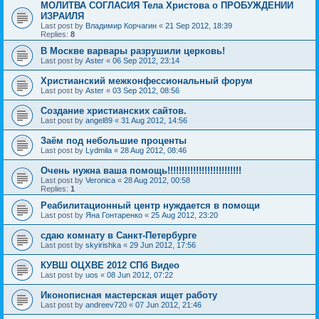
МОЛИТВА СОГЛАСИЯ Тела Христова о ПРОБУЖДЕНИИ
ИЗРАИЛЯ
Last post by
Владимир Корчагин
«
21 Sep 2012, 18:39
Replies:
8
В Москве варвары разрушили церковь!
Last post by
Aster
«
06 Sep 2012, 23:14
Христианский межконфессиональный форум
Last post by
Aster
«
03 Sep 2012, 08:56
Создание христианских сайтов.
Last post by
angel89
«
31 Aug 2012, 14:56
Заём под небольшие проценты
Last post by
Lydmila
«
28 Aug 2012, 08:46
Очень нужна ваша помощь!!!!!!!!!!!!!!!!!!!!!!!!!!
Last post by
Veronica
«
28 Aug 2012, 00:58
Replies:
1
Реабилитационный центр нуждается в помощи
Last post by
Яна Гонтаренко
«
25 Aug 2012, 23:20
сдаю комнату в Санкт-Петербурге
Last post by
skyirishka
«
29 Jun 2012, 17:56
КУВШ ОЦХВЕ 2012 СПб Видео
Last post by
uos
«
08 Jun 2012, 07:22
Иконописная мастерская ищет работу
Last post by
andreev720
«
07 Jun 2012, 21:46