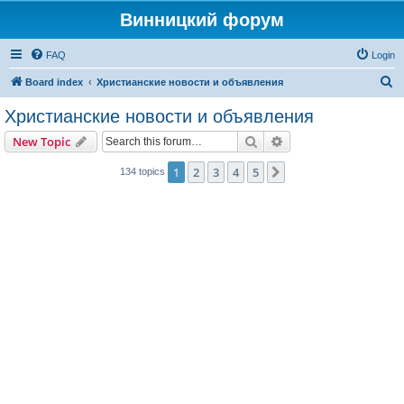
Винницкий форум
FAQ
Login
S
Board index
Христианские новости и объявления
e
Христианские новости и объявления
a
Search
Advanced search
New Topic
r
c
1
2
3
4
5
Next
134 topics
h