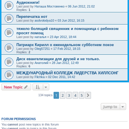
Аудиокниги!
Last post by
Наташа Мостовенко
«
06 Jun 2012, 21:02
Replies:
1
Перепечатка нот
Last post by
asdvolodya10
«
03 Jun 2012, 16:15
тяжело болящий священник и помощница с ребенком
просят помощ
Last post by
наталья
«
23 Apr 2012, 18:44
Патриарх Кирилл о еженедельном субботнем покое
Last post by
Oleg57251
«
17 Feb 2012, 18:15
Replies:
2
Диск евангелизации для друзей и не только.
Last post by
Анатолий
«
28 Jan 2012, 12:49
Replies:
6
МЕЖДУНАРОДНЫЙ КОЛЛЕДЖ ЛИДЕРСТВА ХИЛЛСОНГ
Last post by
Flichka
«
02 Dec 2011, 14:42
New Topic
1
2
3
4
5
Next
134 topics
Jump to
FORUM PERMISSIONS
You
cannot
post new topics in this forum
You
cannot
reply to topics in this forum