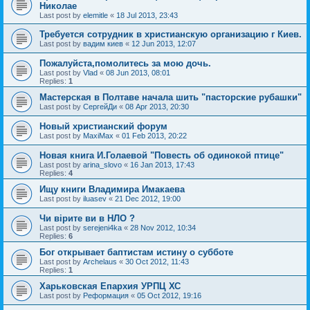
Николае
Last post by
elemitle
«
18 Jul 2013, 23:43
Требуется сотрудник в христианскую организацию г Киев.
Last post by
вадим киев
«
12 Jun 2013, 12:07
Пожалуйста,помолитесь за мою дочь.
Last post by
Vlad
«
08 Jun 2013, 08:01
Replies:
1
Мастерская в Полтаве начала шить "пасторские рубашки"
Last post by
СергейДи
«
08 Apr 2013, 20:30
Новый христианский форум
Last post by
MaxiMax
«
01 Feb 2013, 20:22
Новая книга И.Голаевой "Повесть об одинокой птице"
Last post by
arina_slovo
«
16 Jan 2013, 17:43
Replies:
4
Ищу книги Владимира Имакаева
Last post by
iluasev
«
21 Dec 2012, 19:00
Чи вірите ви в НЛО ?
Last post by
serejeni4ka
«
28 Nov 2012, 10:34
Replies:
6
Бог открывает баптистам истину о субботе
Last post by
Archelaus
«
30 Oct 2012, 11:43
Replies:
1
Харьковская Епархия УРПЦ ХС
Last post by
Реформация
«
05 Oct 2012, 19:16