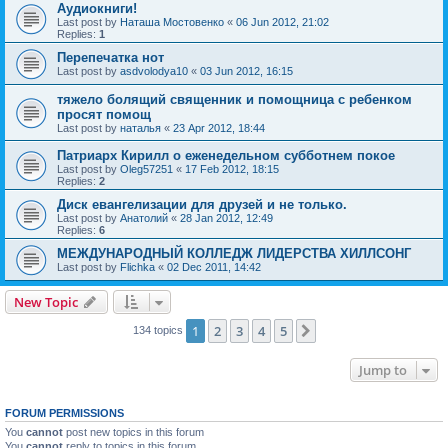
Аудиокниги!
Last post by
Наташа Мостовенко
«
06 Jun 2012, 21:02
Replies:
1
Перепечатка нот
Last post by
asdvolodya10
«
03 Jun 2012, 16:15
тяжело болящий священник и помощница с ребенком
просят помощ
Last post by
наталья
«
23 Apr 2012, 18:44
Патриарх Кирилл о еженедельном субботнем покое
Last post by
Oleg57251
«
17 Feb 2012, 18:15
Replies:
2
Диск евангелизации для друзей и не только.
Last post by
Анатолий
«
28 Jan 2012, 12:49
Replies:
6
МЕЖДУНАРОДНЫЙ КОЛЛЕДЖ ЛИДЕРСТВА ХИЛЛСОНГ
Last post by
Flichka
«
02 Dec 2011, 14:42
New Topic
1
2
3
4
5
Next
134 topics
Jump to
FORUM PERMISSIONS
You
cannot
post new topics in this forum
You
cannot
reply to topics in this forum