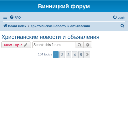
Винницкий форум
FAQ
Login
S
Board index
Христианские новости и объявления
e
Христианские новости и объявления
a
Search
Advanced search
New Topic
r
c
1
2
3
4
5
Next
134 topics
h