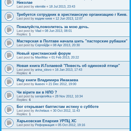
Николае
Last post by
elemitle
«
18 Jul 2013, 23:43
Требуется сотрудник в христианскую организацию г Киев.
Last post by
вадим киев
«
12 Jun 2013, 12:07
Пожалуйста,помолитесь за мою дочь.
Last post by
Vlad
«
08 Jun 2013, 08:01
Replies:
1
Мастерская в Полтаве начала шить "пасторские рубашки"
Last post by
СергейДи
«
08 Apr 2013, 20:30
Новый христианский форум
Last post by
MaxiMax
«
01 Feb 2013, 20:22
Новая книга И.Голаевой "Повесть об одинокой птице"
Last post by
arina_slovo
«
16 Jan 2013, 17:43
Replies:
4
Ищу книги Владимира Имакаева
Last post by
iluasev
«
21 Dec 2012, 19:00
Чи вірите ви в НЛО ?
Last post by
serejeni4ka
«
28 Nov 2012, 10:34
Replies:
6
Бог открывает баптистам истину о субботе
Last post by
Archelaus
«
30 Oct 2012, 11:43
Replies:
1
Харьковская Епархия УРПЦ ХС
Last post by
Реформация
«
05 Oct 2012, 19:16