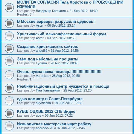
МОЛИТВА СОГЛАСИЯ Тела Христова о ПРОБУЖДЕНИИ
ИЗРАИЛЯ
Last post by
Владимир Корчагин
«
21 Sep 2012, 18:39
Replies:
8
В Москве варвары разрушили церковь!
Last post by
Aster
«
06 Sep 2012, 23:14
Христианский межконфессиональный форум
Last post by
Aster
«
03 Sep 2012, 08:56
Создание христианских сайтов.
Last post by
angel89
«
31 Aug 2012, 14:56
Заём под небольшие проценты
Last post by
Lydmila
«
28 Aug 2012, 08:46
Очень нужна ваша помощь!!!!!!!!!!!!!!!!!!!!!!!!!!
Last post by
Veronica
«
28 Aug 2012, 00:58
Replies:
1
Реабилитационный центр нуждается в помощи
Last post by
Яна Гонтаренко
«
25 Aug 2012, 23:20
сдаю комнату в Санкт-Петербурге
Last post by
skyirishka
«
29 Jun 2012, 17:56
КУВШ ОЦХВЕ 2012 СПб Видео
Last post by
uos
«
08 Jun 2012, 07:22
Иконописная мастерская ищет работу
Last post by
andreev720
«
07 Jun 2012, 21:46