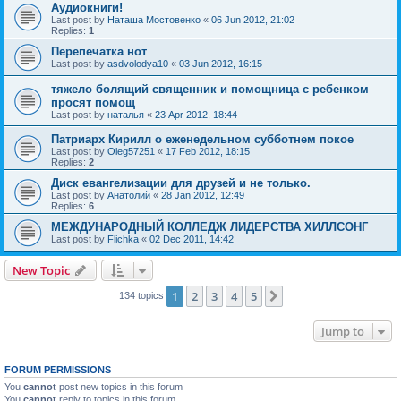
Аудиокниги!
Last post by
Наташа Мостовенко
«
06 Jun 2012, 21:02
Replies:
1
Перепечатка нот
Last post by
asdvolodya10
«
03 Jun 2012, 16:15
тяжело болящий священник и помощница с ребенком
просят помощ
Last post by
наталья
«
23 Apr 2012, 18:44
Патриарх Кирилл о еженедельном субботнем покое
Last post by
Oleg57251
«
17 Feb 2012, 18:15
Replies:
2
Диск евангелизации для друзей и не только.
Last post by
Анатолий
«
28 Jan 2012, 12:49
Replies:
6
МЕЖДУНАРОДНЫЙ КОЛЛЕДЖ ЛИДЕРСТВА ХИЛЛСОНГ
Last post by
Flichka
«
02 Dec 2011, 14:42
New Topic
1
2
3
4
5
Next
134 topics
Jump to
FORUM PERMISSIONS
You
cannot
post new topics in this forum
You
cannot
reply to topics in this forum