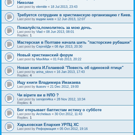
Николае
Last post by
elemitle
«
18 Jul 2013, 23:43
Требуется сотрудник в христианскую организацию г Киев.
Last post by
вадим киев
«
12 Jun 2013, 12:07
Пожалуйста,помолитесь за мою дочь.
Last post by
Vlad
«
08 Jun 2013, 08:01
Replies:
1
Мастерская в Полтаве начала шить "пасторские рубашки"
Last post by
СергейДи
«
08 Apr 2013, 20:30
Новый христианский форум
Last post by
MaxiMax
«
01 Feb 2013, 20:22
Новая книга И.Голаевой "Повесть об одинокой птице"
Last post by
arina_slovo
«
16 Jan 2013, 17:43
Replies:
4
Ищу книги Владимира Имакаева
Last post by
iluasev
«
21 Dec 2012, 19:00
Чи вірите ви в НЛО ?
Last post by
serejeni4ka
«
28 Nov 2012, 10:34
Replies:
6
Бог открывает баптистам истину о субботе
Last post by
Archelaus
«
30 Oct 2012, 11:43
Replies:
1
Харьковская Епархия УРПЦ ХС
Last post by
Реформация
«
05 Oct 2012, 19:16