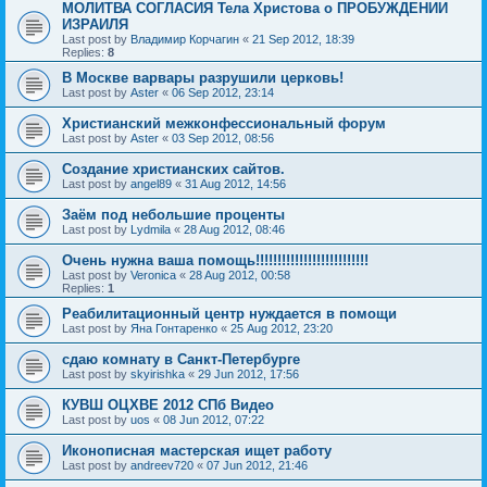
МОЛИТВА СОГЛАСИЯ Тела Христова о ПРОБУЖДЕНИИ
ИЗРАИЛЯ
Last post by
Владимир Корчагин
«
21 Sep 2012, 18:39
Replies:
8
В Москве варвары разрушили церковь!
Last post by
Aster
«
06 Sep 2012, 23:14
Христианский межконфессиональный форум
Last post by
Aster
«
03 Sep 2012, 08:56
Создание христианских сайтов.
Last post by
angel89
«
31 Aug 2012, 14:56
Заём под небольшие проценты
Last post by
Lydmila
«
28 Aug 2012, 08:46
Очень нужна ваша помощь!!!!!!!!!!!!!!!!!!!!!!!!!!
Last post by
Veronica
«
28 Aug 2012, 00:58
Replies:
1
Реабилитационный центр нуждается в помощи
Last post by
Яна Гонтаренко
«
25 Aug 2012, 23:20
сдаю комнату в Санкт-Петербурге
Last post by
skyirishka
«
29 Jun 2012, 17:56
КУВШ ОЦХВЕ 2012 СПб Видео
Last post by
uos
«
08 Jun 2012, 07:22
Иконописная мастерская ищет работу
Last post by
andreev720
«
07 Jun 2012, 21:46