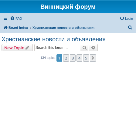
Винницкий форум
FAQ
Login
S
Board index
Христианские новости и объявления
e
Христианские новости и объявления
a
Search
Advanced search
New Topic
r
c
1
2
3
4
5
Next
134 topics
h