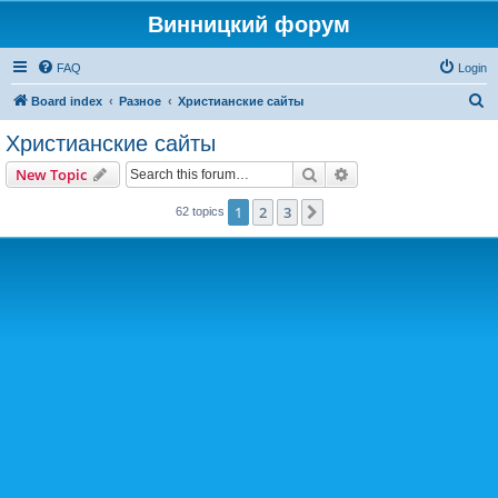
Винницкий форум
FAQ
Login
S
Board index
Разное
Христианские сайты
e
Христианские сайты
a
Search
Advanced search
New Topic
r
c
1
2
3
Next
62 topics
h