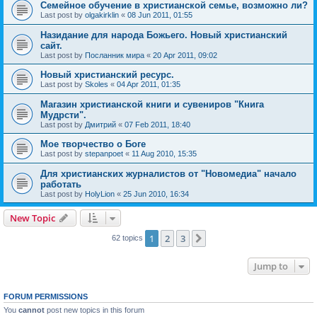
Семейное обучение в христианской семье, возможно ли?
Last post by
olgakirklin
«
08 Jun 2011, 01:55
Назидание для народа Божьего. Новый христианский
сайт.
Last post by
Посланник мира
«
20 Apr 2011, 09:02
Новый христианский ресурс.
Last post by
Skoles
«
04 Apr 2011, 01:35
Магазин христианской книги и сувениров "Книга
Мудрсти".
Last post by
Дмитрий
«
07 Feb 2011, 18:40
Мое творчество о Боге
Last post by
stepanpoet
«
11 Aug 2010, 15:35
Для христианских журналистов от "Новомедиа" начало
работать
Last post by
HolyLion
«
25 Jun 2010, 16:34
New Topic
1
2
3
Next
62 topics
Jump to
FORUM PERMISSIONS
You
cannot
post new topics in this forum