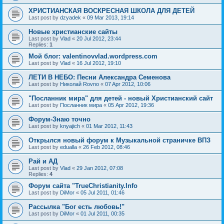
ХРИСТИАНСКАЯ ВОСКРЕСНАЯ ШКОЛА ДЛЯ ДЕТЕЙ
Last post by
dzyadek
«
09 Mar 2013, 19:14
Новые христианские сайты
Last post by
Vlad
«
20 Jul 2012, 23:44
Replies:
1
Мой блог: valentinovvlad.wordpress.com
Last post by
Vlad
«
16 Jul 2012, 19:10
ЛЕТИ В НЕБО: Песни Александра Семенова
Last post by
Николай Rovno
«
07 Apr 2012, 10:06
"Посланник мира" для детей - новый Христианский сайт
Last post by
Посланник мира
«
05 Apr 2012, 19:36
Форум-Знаю точно
Last post by
knyajich
«
01 Mar 2012, 11:43
Открылся новый форум к Музыкальной страничке ВПЗ
Last post by
edualla
«
26 Feb 2012, 08:46
Рай и АД
Last post by
Vlad
«
29 Jan 2012, 07:08
Replies:
4
Форум сайта "TrueChristianity.Info
Last post by
DiMor
«
05 Jul 2011, 01:46
Рассылка "Бог есть любовь!"
Last post by
DiMor
«
01 Jul 2011, 00:35