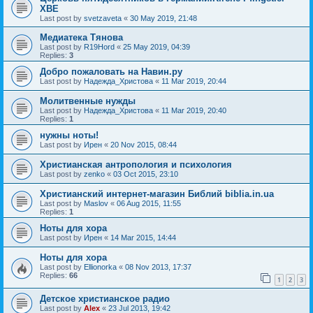
ХВЕ
Last post by
svetzaveta
«
30 May 2019, 21:48
Медиатека Тянова
Last post by
R19Hord
«
25 May 2019, 04:39
Replies:
3
Добро пожаловать на Навин.ру
Last post by
Надежда_Христова
«
11 Mar 2019, 20:44
Молитвенные нужды
Last post by
Надежда_Христова
«
11 Mar 2019, 20:40
Replies:
1
нужны ноты!
Last post by
Ирен
«
20 Nov 2015, 08:44
Христианская антропология и психология
Last post by
zenko
«
03 Oct 2015, 23:10
Христианский интернет-магазин Библий biblia.in.ua
Last post by
Maslov
«
06 Aug 2015, 11:55
Replies:
1
Ноты для хора
Last post by
Ирен
«
14 Mar 2015, 14:44
Ноты для хора
Last post by
Ellionorka
«
08 Nov 2013, 17:37
Replies:
66
1
2
3
Детское христианское радио
Last post by
Alex
«
23 Jul 2013, 19:42