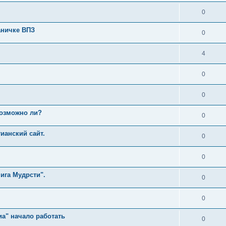
0
аничке ВПЗ
0
4
0
0
возможно ли?
0
ианский сайт.
0
0
ига Мудрсти".
0
0
а" начало работать
0