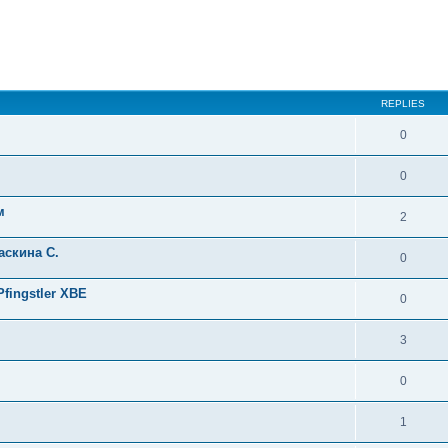
ed search
REPLIES
0
0
м
2
аскина С.
0
fingstler ХВЕ
0
3
0
1