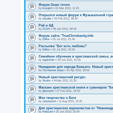
Форум-Знаю точно
by
knyajich
»
01 Mar 2012, 11:43
Открылся новый форум к Музыкальной стр
by
edualla
»
26 Feb 2012, 08:46
Рай и АД
by
OLEH
»
08 Jan 2012, 08:39
Форум сайта "TrueChristianity.Info
by
DiMor
»
05 Jul 2011, 01:46
Рассылка "Бог есть любовь!"
by
DiMor
»
01 Jul 2011, 00:35
Семейное обучение в христианской семье, 
by
olgakirklin
»
08 Jun 2011, 01:55
Назидание для народа Божьего. Новый христ
by
Посланник мира
»
20 Apr 2011, 09:02
Новый христианский ресурс.
by
Skoles
»
04 Apr 2011, 01:35
Магазин христианской книги и сувениров "Кн
by
Дмитрий
»
07 Feb 2011, 18:40
Мое творчество о Боге
by
stepanpoet
»
11 Aug 2010, 15:35
Для христианских журналистов от "Новомеди
by
HolyLion
»
25 Jun 2010, 16:34