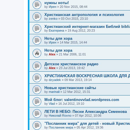
нужны ноты!
by
Ирен
»
20 Nov 2015, 08:44
Христианская антропология и психология
by
zenko
»
03 Oct 2015, 23:10
Христианский интернет-магазин Библий biblia
by
Екатерина
»
19 Aug 2012, 20:23
Ноты для хора
by
Ирен
»
14 Mar 2015, 14:44
Ноты для хора
by
Alex
»
21 Mar 2006, 11:01
Детское христианское радио
by
Alex
»
23 Jul 2013, 19:42
ХРИСТИАНСКАЯ ВОСКРЕСНАЯ ШКОЛА ДЛЯ 
by
dzyadek
»
09 Mar 2013, 19:14
Новые христианские сайты
by
marinali
»
12 Mar 2012, 15:31
Мой блог: valentinovvlad.wordpress.com
by
Vlad
»
16 Jul 2012, 19:10
ЛЕТИ В НЕБО: Песни Александра Семенова
by
Николай Rovno
»
07 Apr 2012, 10:06
"Посланник мира" для детей - новый Христи
by
Посланник мира
»
05 Apr 2012, 19:36