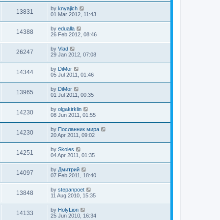
by
knyajich
13831
01 Mar 2012, 11:43
by
edualla
14388
26 Feb 2012, 08:46
by
Vlad
26247
29 Jan 2012, 07:08
by
DiMor
14344
05 Jul 2011, 01:46
by
DiMor
13965
01 Jul 2011, 00:35
by
olgakirklin
14230
08 Jun 2011, 01:55
by
Посланник мира
14230
20 Apr 2011, 09:02
by
Skoles
14251
04 Apr 2011, 01:35
by
Дмитрий
14097
07 Feb 2011, 18:40
by
stepanpoet
13848
11 Aug 2010, 15:35
by
HolyLion
14133
25 Jun 2010, 16:34