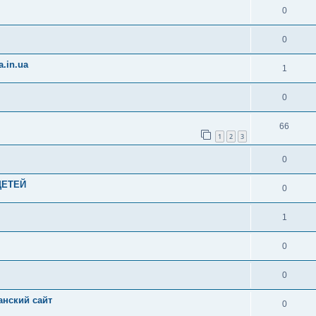
0
0
.in.ua
1
0
66
1
2
3
0
ДЕТЕЙ
0
1
0
0
анский сайт
0