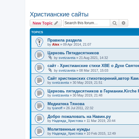
Христианские сайты
Search
Advanc
New Topic
TOPICS
Правила раздела
by
Alex
»
09 Apr 2014, 21:07
Церковь Пятидесятников
by
svetzaveta
»
21 Aug 2021, 14:32
сайт - Христианские стихи ХВЕ о Духе Свято
by
svetzaveta
»
08 Mar 2017, 15:03
Сайт христианских стихотворений,автор Кам
by
svetzaveta
»
30 May 2019, 21:51
Церковь пятидесятников в Германии.Kirche P
by
svetzaveta
»
30 May 2019, 21:48
Медиатека Тянова
by
tyanoff
»
26 Jul 2011, 22:32
Добро пожаловать на Навин.ру
by
Надежда_Христова
»
11 Mar 2019, 20:44
Молитвенные нужды
by
Надежда_Христова
»
10 Feb 2015, 12:49