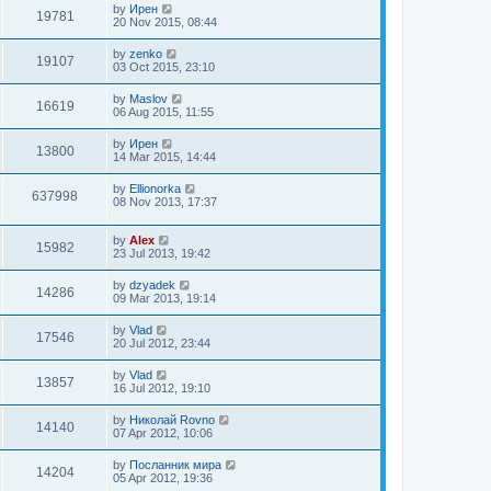
by
Ирен
19781
20 Nov 2015, 08:44
by
zenko
19107
03 Oct 2015, 23:10
by
Maslov
16619
06 Aug 2015, 11:55
by
Ирен
13800
14 Mar 2015, 14:44
by
Ellionorka
637998
08 Nov 2013, 17:37
by
Alex
15982
23 Jul 2013, 19:42
by
dzyadek
14286
09 Mar 2013, 19:14
by
Vlad
17546
20 Jul 2012, 23:44
by
Vlad
13857
16 Jul 2012, 19:10
by
Николай Rovno
14140
07 Apr 2012, 10:06
by
Посланник мира
14204
05 Apr 2012, 19:36