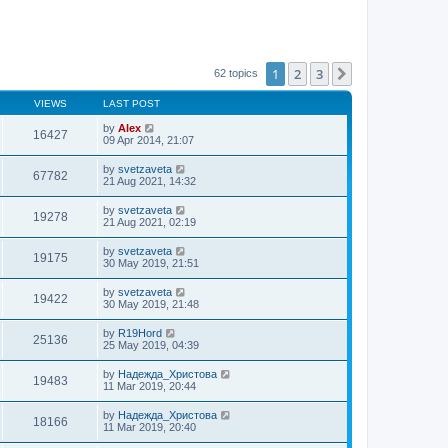
1
2
3
Next
62 topics
VIEWS
LAST POST
by
Alex
16427
09 Apr 2014, 21:07
by
svetzaveta
67782
21 Aug 2021, 14:32
by
svetzaveta
19278
21 Aug 2021, 02:19
by
svetzaveta
19175
30 May 2019, 21:51
by
svetzaveta
19422
30 May 2019, 21:48
by
R19Hord
25136
25 May 2019, 04:39
by
Надежда_Христова
19483
11 Mar 2019, 20:44
by
Надежда_Христова
18166
11 Mar 2019, 20:40