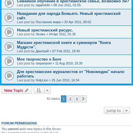
Семейное обучение в христианской семье, возможно ли?
Last post by
olgakirklin
«
08 Jun 2011, 01:55
Назидание для народа Божьего. Новый христианский
сайт.
Last post by
Посланник мира
«
20 Apr 2011, 09:02
Новый христианский ресурс.
Last post by
Skoles
«
04 Apr 2011, 01:35
Магазин христианской книги и сувениров "Книга
Мудрсти".
Last post by
Дмитрий
«
07 Feb 2011, 18:40
Мое творчество о Боге
Last post by
stepanpoet
«
11 Aug 2010, 15:35
Для христианских журналистов от "Новомедиа" начало
работать
Last post by
HolyLion
«
25 Jun 2010, 16:34
New Topic
1
2
3
Next
62 topics
Jump to
FORUM PERMISSIONS
You
cannot
post new topics in this forum
You
cannot
reply to topics in this forum