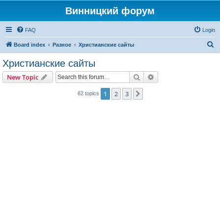
Винницкий форум
FAQ
Login
S
Board index
Разное
Христианские сайты
e
Христианские сайты
a
Search
Advanced search
New Topic
r
c
1
2
3
Next
62 topics
h