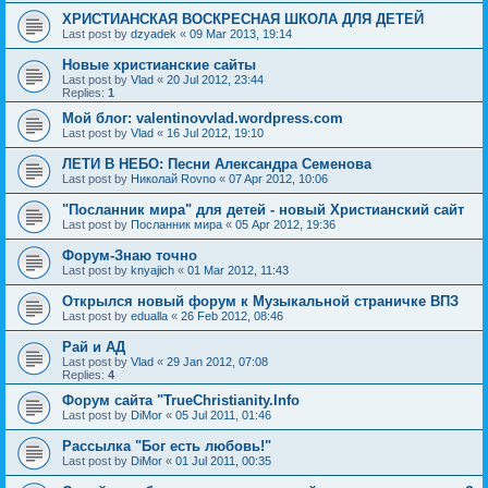
ХРИСТИАНСКАЯ ВОСКРЕСНАЯ ШКОЛА ДЛЯ ДЕТЕЙ
Last post by
dzyadek
«
09 Mar 2013, 19:14
Новые христианские сайты
Last post by
Vlad
«
20 Jul 2012, 23:44
Replies:
1
Мой блог: valentinovvlad.wordpress.com
Last post by
Vlad
«
16 Jul 2012, 19:10
ЛЕТИ В НЕБО: Песни Александра Семенова
Last post by
Николай Rovno
«
07 Apr 2012, 10:06
"Посланник мира" для детей - новый Христианский сайт
Last post by
Посланник мира
«
05 Apr 2012, 19:36
Форум-Знаю точно
Last post by
knyajich
«
01 Mar 2012, 11:43
Открылся новый форум к Музыкальной страничке ВПЗ
Last post by
edualla
«
26 Feb 2012, 08:46
Рай и АД
Last post by
Vlad
«
29 Jan 2012, 07:08
Replies:
4
Форум сайта "TrueChristianity.Info
Last post by
DiMor
«
05 Jul 2011, 01:46
Рассылка "Бог есть любовь!"
Last post by
DiMor
«
01 Jul 2011, 00:35