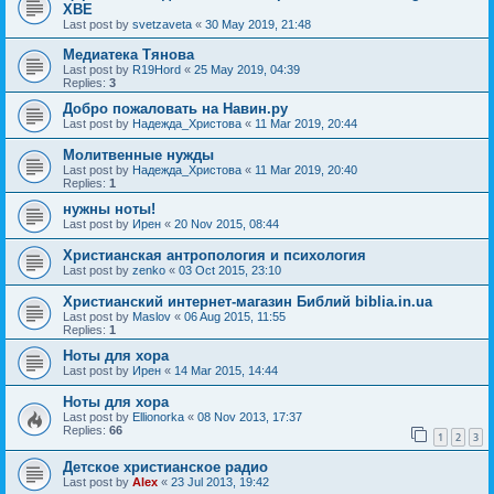
ХВЕ
Last post by
svetzaveta
«
30 May 2019, 21:48
Медиатека Тянова
Last post by
R19Hord
«
25 May 2019, 04:39
Replies:
3
Добро пожаловать на Навин.ру
Last post by
Надежда_Христова
«
11 Mar 2019, 20:44
Молитвенные нужды
Last post by
Надежда_Христова
«
11 Mar 2019, 20:40
Replies:
1
нужны ноты!
Last post by
Ирен
«
20 Nov 2015, 08:44
Христианская антропология и психология
Last post by
zenko
«
03 Oct 2015, 23:10
Христианский интернет-магазин Библий biblia.in.ua
Last post by
Maslov
«
06 Aug 2015, 11:55
Replies:
1
Ноты для хора
Last post by
Ирен
«
14 Mar 2015, 14:44
Ноты для хора
Last post by
Ellionorka
«
08 Nov 2013, 17:37
Replies:
66
1
2
3
Детское христианское радио
Last post by
Alex
«
23 Jul 2013, 19:42