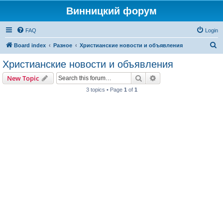
Винницкий форум
FAQ
Login
S
Board index
Разное
Христианские новости и объявления
e
Христианские новости и объявления
a
Search
Advanced search
New Topic
r
3 topics • Page
1
of
1
c
h