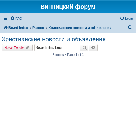
Винницкий форум
FAQ
Login
S
Board index
Разное
Христианские новости и объявления
e
Христианские новости и объявления
a
Search
Advanced search
New Topic
r
3 topics • Page
1
of
1
c
h