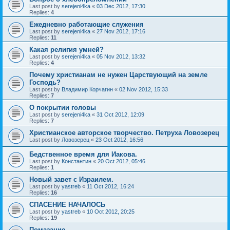
Last post by
serejeni4ka
«
03 Dec 2012, 17:30
Replies:
4
Ежедневно работающие служения
Last post by
serejeni4ka
«
27 Nov 2012, 17:16
Replies:
11
Какая религия умней?
Last post by
serejeni4ka
«
05 Nov 2012, 13:32
Replies:
4
Почему христианам не нужен Царствующий на земле
Господь?
Last post by
Владимир Корчагин
«
02 Nov 2012, 15:33
Replies:
7
О покрытии головы
Last post by
serejeni4ka
«
31 Oct 2012, 12:09
Replies:
7
Христианское авторское творчество. Петруха Ловозерец
Last post by
Ловозерец
«
23 Oct 2012, 16:56
Бедственное время для Иакова.
Last post by
Константин
«
20 Oct 2012, 05:46
Replies:
1
Новый завет с Израилем.
Last post by
yastreb
«
11 Oct 2012, 16:24
Replies:
16
СПАСЕНИЕ НАЧАЛОСЬ
Last post by
yastreb
«
10 Oct 2012, 20:25
Replies:
19
Помазание