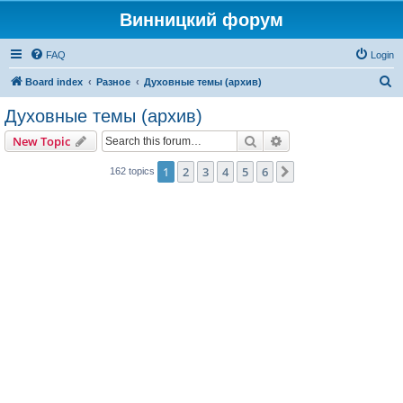
Винницкий форум
FAQ
Login
S
Board index
Разное
Духовные темы (архив)
e
Духовные темы (архив)
a
Search
Advanced search
New Topic
r
c
1
2
3
4
5
6
Next
162 topics
h