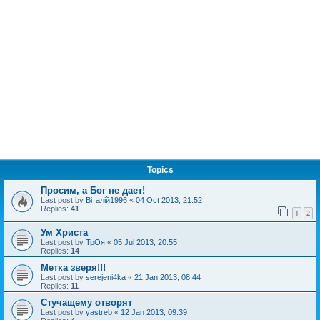
Topics
Просим, а Бог не дает!
Last post by
Віталій1996
«
04 Oct 2013, 21:52
Replies:
41
1
2
Ум Христа
Last post by
ТрОя
«
05 Jul 2013, 20:55
Replies:
14
Метка зверя!!!
Last post by
serejeni4ka
«
21 Jan 2013, 08:44
Replies:
11
Стучащему отворят
Last post by
yastreb
«
12 Jan 2013, 09:39