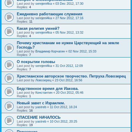
Last post by
serejeni4ka
«
03 Dec 2012, 17:30
Replies:
4
Ежедневно работающие служения
Last post by
serejeni4ka
«
27 Nov 2012, 17:16
Replies:
11
Какая религия умней?
Last post by
serejeni4ka
«
05 Nov 2012, 13:32
Replies:
4
Почему христианам не нужен Царствующий на земле
Господь?
Last post by
Владимир Корчагин
«
02 Nov 2012, 15:33
Replies:
7
О покрытии головы
Last post by
serejeni4ka
«
31 Oct 2012, 12:09
Replies:
7
Христианское авторское творчество. Петруха Ловозерец
Last post by
Ловозерец
«
23 Oct 2012, 16:56
Бедственное время для Иакова.
Last post by
Константин
«
20 Oct 2012, 05:46
Replies:
1
Новый завет с Израилем.
Last post by
yastreb
«
11 Oct 2012, 16:24
Replies:
16
СПАСЕНИЕ НАЧАЛОСЬ
Last post by
yastreb
«
10 Oct 2012, 20:25
Replies:
19
Помазание