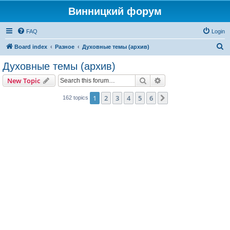
Винницкий форум
FAQ
Login
S
Board index
Разное
Духовные темы (архив)
e
Духовные темы (архив)
a
Search
Advanced search
New Topic
r
c
1
2
3
4
5
6
Next
162 topics
h