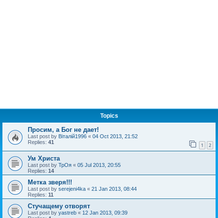
Topics
Просим, а Бог не дает!
Last post by
Віталій1996
«
04 Oct 2013, 21:52
Replies:
41
1
2
Ум Христа
Last post by
ТрОя
«
05 Jul 2013, 20:55
Replies:
14
Метка зверя!!!
Last post by
serejeni4ka
«
21 Jan 2013, 08:44
Replies:
11
Стучащему отворят
Last post by
yastreb
«
12 Jan 2013, 09:39