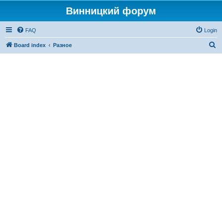
Винницкий форум
FAQ
Login
S
Board index
Разное
e
a
r
c
h