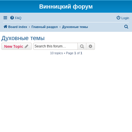
Винницкий форум
FAQ
Login
S
Board index
Главный раздел
Духовные темы
e
Духовные темы
a
Search
Advanced search
New Topic
r
10 topics • Page
1
of
1
c
h