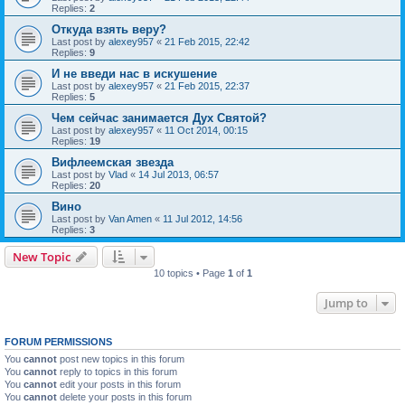
Replies:
2
Откуда взять веру?
Last post by
alexey957
«
21 Feb 2015, 22:42
Replies:
9
И не введи нас в искушение
Last post by
alexey957
«
21 Feb 2015, 22:37
Replies:
5
Чем сейчас занимается Дух Святой?
Last post by
alexey957
«
11 Oct 2014, 00:15
Replies:
19
Вифлеемская звезда
Last post by
Vlad
«
14 Jul 2013, 06:57
Replies:
20
Вино
Last post by
Van Amen
«
11 Jul 2012, 14:56
Replies:
3
New Topic
10 topics • Page
1
of
1
Jump to
FORUM PERMISSIONS
You
cannot
post new topics in this forum
You
cannot
reply to topics in this forum
You
cannot
edit your posts in this forum
You
cannot
delete your posts in this forum