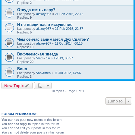
Replies:
2
Откуда взять веру?
Last post by
alexey957
«
21 Feb 2015, 22:42
Replies:
9
И не введи нас в искушение
Last post by
alexey957
«
21 Feb 2015, 22:37
Replies:
5
Чем сейчас занимается Дух Святой?
Last post by
alexey957
«
11 Oct 2014, 00:15
Replies:
19
Вифлеемская звезда
Last post by
Vlad
«
14 Jul 2013, 06:57
Replies:
20
Вино
Last post by
Van Amen
«
11 Jul 2012, 14:56
Replies:
3
New Topic
10 topics • Page
1
of
1
Jump to
FORUM PERMISSIONS
You
cannot
post new topics in this forum
You
cannot
reply to topics in this forum
You
cannot
edit your posts in this forum
You
cannot
delete your posts in this forum