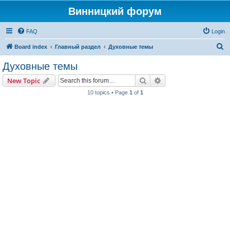
Винницкий форум
FAQ
Login
S
Board index
Главный раздел
Духовные темы
e
Духовные темы
a
Search
Advanced search
New Topic
r
10 topics • Page
1
of
1
c
h