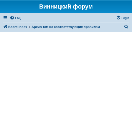
Винницкий форум
FAQ
Login
S
Board index
Архив тем не соответствующих правилам
e
a
r
c
h