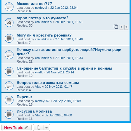
Можно или нет???
Last post by
poldevel
«
22 Jan 2012, 23:04
Replies:
6
гарри поттер. что думаете?
Last post by
craushkin.s
«
28 Dec 2011, 15:51
Replies:
30
1
2
Могу ли я крестить ребенка?
Last post by
craushkin.s
«
27 Dec 2011, 18:48
Replies:
7
Почему вы так активно вербуете людей?Неужели ради
денег?
Last post by
craushkin.s
«
27 Dec 2011, 18:33
Replies:
22
Отношение баптистов к службе в армии и войнам
Last post by
vitalik
«
28 Nov 2011, 20:14
Replies:
10
Вопрос только женатым семьям
Last post by
Vlad
«
20 Nov 2011, 01:47
Replies:
4
Пирсинг
Last post by
alexey957
«
20 Sep 2010, 15:09
Replies:
16
Иисусова молитва
Last post by
Vlad
«
02 Jun 2010, 04:00
Replies:
16
New Topic