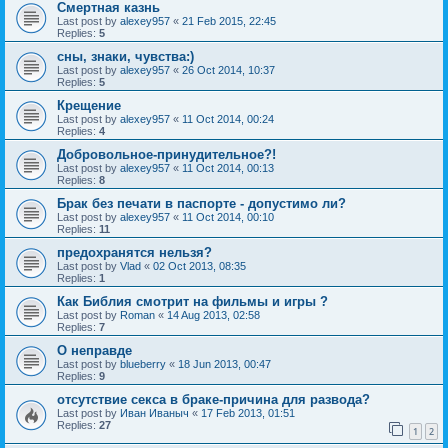
Смертная казнь
Last post by
alexey957
«
21 Feb 2015, 22:45
Replies:
5
сны, знаки, чувства:)
Last post by
alexey957
«
26 Oct 2014, 10:37
Replies:
5
Крещение
Last post by
alexey957
«
11 Oct 2014, 00:24
Replies:
4
Добровольное-принудительное?!
Last post by
alexey957
«
11 Oct 2014, 00:13
Replies:
8
Брак без печати в паспорте - допустимо ли?
Last post by
alexey957
«
11 Oct 2014, 00:10
Replies:
11
предохранятся нельзя?
Last post by
Vlad
«
02 Oct 2013, 08:35
Replies:
1
Как Библия смотрит на фильмы и игры ?
Last post by
Roman
«
14 Aug 2013, 02:58
Replies:
7
О неправде
Last post by
blueberry
«
18 Jun 2013, 00:47
Replies:
9
отсутствие секса в браке-причина для развода?
Last post by
Иван Иваныч
«
17 Feb 2013, 01:51
Replies:
27
1
2