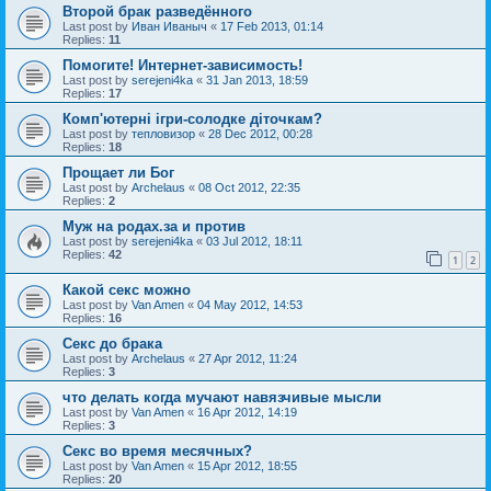
Второй брак разведённого
Last post by
Иван Иваныч
«
17 Feb 2013, 01:14
Replies:
11
Помогите! Интернет-зависимость!
Last post by
serejeni4ka
«
31 Jan 2013, 18:59
Replies:
17
Комп'ютерні ігри-солодке діточкам?
Last post by
тепловизор
«
28 Dec 2012, 00:28
Replies:
18
Прощает ли Бог
Last post by
Archelaus
«
08 Oct 2012, 22:35
Replies:
2
Муж на родах.за и против
Last post by
serejeni4ka
«
03 Jul 2012, 18:11
Replies:
42
1
2
Какой секс можно
Last post by
Van Amen
«
04 May 2012, 14:53
Replies:
16
Секс до брака
Last post by
Archelaus
«
27 Apr 2012, 11:24
Replies:
3
что делать когда мучают навязчивые мысли
Last post by
Van Amen
«
16 Apr 2012, 14:19
Replies:
3
Секс во время месячных?
Last post by
Van Amen
«
15 Apr 2012, 18:55
Replies:
20