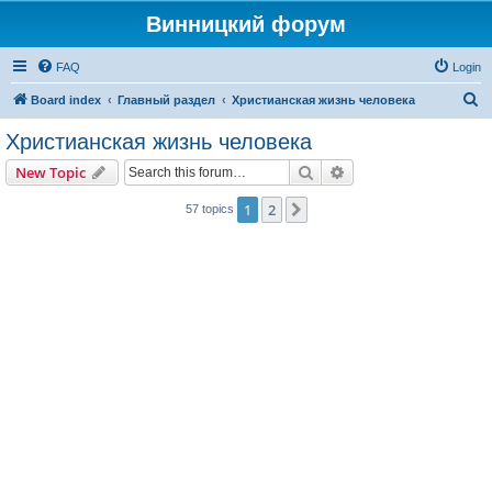
Винницкий форум
FAQ
Login
S
Board index
Главный раздел
Христианская жизнь человека
e
Христианская жизнь человека
a
Search
Advanced search
New Topic
r
c
1
2
Next
57 topics
h