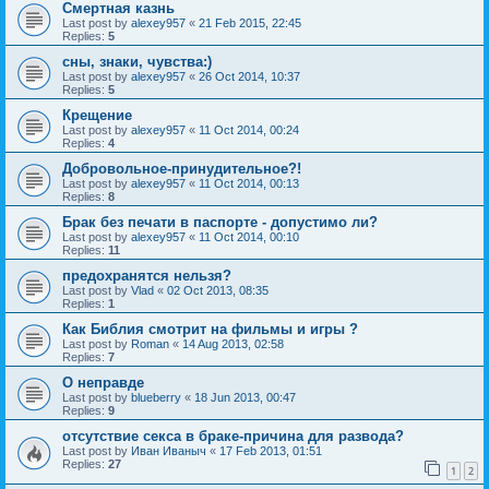
Смертная казнь
Last post by
alexey957
«
21 Feb 2015, 22:45
Replies:
5
сны, знаки, чувства:)
Last post by
alexey957
«
26 Oct 2014, 10:37
Replies:
5
Крещение
Last post by
alexey957
«
11 Oct 2014, 00:24
Replies:
4
Добровольное-принудительное?!
Last post by
alexey957
«
11 Oct 2014, 00:13
Replies:
8
Брак без печати в паспорте - допустимо ли?
Last post by
alexey957
«
11 Oct 2014, 00:10
Replies:
11
предохранятся нельзя?
Last post by
Vlad
«
02 Oct 2013, 08:35
Replies:
1
Как Библия смотрит на фильмы и игры ?
Last post by
Roman
«
14 Aug 2013, 02:58
Replies:
7
О неправде
Last post by
blueberry
«
18 Jun 2013, 00:47
Replies:
9
отсутствие секса в браке-причина для развода?
Last post by
Иван Иваныч
«
17 Feb 2013, 01:51
Replies:
27
1
2