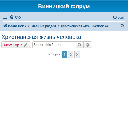
Винницкий форум
FAQ
Login
S
Board index
Главный раздел
Христианская жизнь человека
e
Христианская жизнь человека
a
Search
Advanced search
New Topic
r
c
1
2
Next
57 topics
h