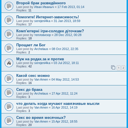
Второй брак разведённого
Last post by
Иван Иваныч
«
17 Feb 2013, 01:14
Replies:
11
Помогите! Интернет-зависимость!
Last post by
serejeni4ka
«
31 Jan 2013, 18:59
Replies:
17
Комп'ютерні ігри-солодке діточкам?
Last post by
тепловизор
«
28 Dec 2012, 00:28
Replies:
18
Прощает ли Бог
Last post by
Archelaus
«
08 Oct 2012, 22:35
Replies:
2
Муж на родах.за и против
Last post by
serejeni4ka
«
03 Jul 2012, 18:11
Replies:
42
1
2
Какой секс можно
Last post by
Van Amen
«
04 May 2012, 14:53
Replies:
16
Секс до брака
Last post by
Archelaus
«
27 Apr 2012, 11:24
Replies:
3
что делать когда мучают навязчивые мысли
Last post by
Van Amen
«
16 Apr 2012, 14:19
Replies:
3
Секс во время месячных?
Last post by
Van Amen
«
15 Apr 2012, 18:55
Replies:
20