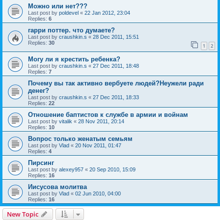
Можно или нет???
Last post by
poldevel
«
22 Jan 2012, 23:04
Replies:
6
гарри поттер. что думаете?
Last post by
craushkin.s
«
28 Dec 2011, 15:51
Replies:
30
1
2
Могу ли я крестить ребенка?
Last post by
craushkin.s
«
27 Dec 2011, 18:48
Replies:
7
Почему вы так активно вербуете людей?Неужели ради
денег?
Last post by
craushkin.s
«
27 Dec 2011, 18:33
Replies:
22
Отношение баптистов к службе в армии и войнам
Last post by
vitalik
«
28 Nov 2011, 20:14
Replies:
10
Вопрос только женатым семьям
Last post by
Vlad
«
20 Nov 2011, 01:47
Replies:
4
Пирсинг
Last post by
alexey957
«
20 Sep 2010, 15:09
Replies:
16
Иисусова молитва
Last post by
Vlad
«
02 Jun 2010, 04:00
Replies:
16
New Topic