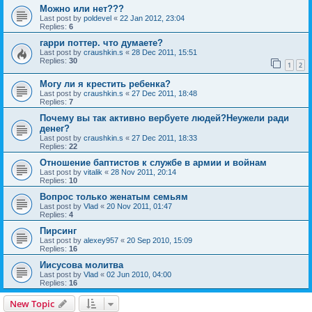
Можно или нет???
Last post by
poldevel
«
22 Jan 2012, 23:04
Replies:
6
гарри поттер. что думаете?
Last post by
craushkin.s
«
28 Dec 2011, 15:51
Replies:
30
1
2
Могу ли я крестить ребенка?
Last post by
craushkin.s
«
27 Dec 2011, 18:48
Replies:
7
Почему вы так активно вербуете людей?Неужели ради
денег?
Last post by
craushkin.s
«
27 Dec 2011, 18:33
Replies:
22
Отношение баптистов к службе в армии и войнам
Last post by
vitalik
«
28 Nov 2011, 20:14
Replies:
10
Вопрос только женатым семьям
Last post by
Vlad
«
20 Nov 2011, 01:47
Replies:
4
Пирсинг
Last post by
alexey957
«
20 Sep 2010, 15:09
Replies:
16
Иисусова молитва
Last post by
Vlad
«
02 Jun 2010, 04:00
Replies:
16
New Topic