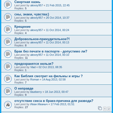
Смертная казнь
Last post by
alexey957
«
21 Feb 2015, 22:45
Replies:
5
сны, знаки, чувства:)
Last post by
alexey957
«
26 Oct 2014, 10:37
Replies:
5
Крещение
Last post by
alexey957
«
11 Oct 2014, 00:24
Replies:
4
Добровольное-принудительное?!
Last post by
alexey957
«
11 Oct 2014, 00:13
Replies:
8
Брак без печати в паспорте - допустимо ли?
Last post by
alexey957
«
11 Oct 2014, 00:10
Replies:
11
предохранятся нельзя?
Last post by
Vlad
«
02 Oct 2013, 08:35
Replies:
1
Как Библия смотрит на фильмы и игры ?
Last post by
Roman
«
14 Aug 2013, 02:58
Replies:
7
О неправде
Last post by
blueberry
«
18 Jun 2013, 00:47
Replies:
9
отсутствие секса в браке-причина для развода?
Last post by
Иван Иваныч
«
17 Feb 2013, 01:51
Replies:
27
1
2