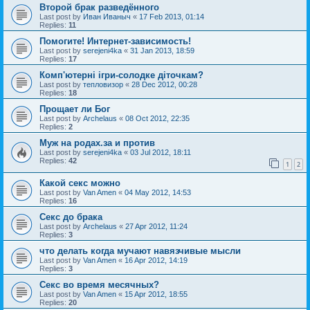
Второй брак разведённого
Last post by
Иван Иваныч
«
17 Feb 2013, 01:14
Replies:
11
Помогите! Интернет-зависимость!
Last post by
serejeni4ka
«
31 Jan 2013, 18:59
Replies:
17
Комп'ютерні ігри-солодке діточкам?
Last post by
тепловизор
«
28 Dec 2012, 00:28
Replies:
18
Прощает ли Бог
Last post by
Archelaus
«
08 Oct 2012, 22:35
Replies:
2
Муж на родах.за и против
Last post by
serejeni4ka
«
03 Jul 2012, 18:11
Replies:
42
1
2
Какой секс можно
Last post by
Van Amen
«
04 May 2012, 14:53
Replies:
16
Секс до брака
Last post by
Archelaus
«
27 Apr 2012, 11:24
Replies:
3
что делать когда мучают навязчивые мысли
Last post by
Van Amen
«
16 Apr 2012, 14:19
Replies:
3
Секс во время месячных?
Last post by
Van Amen
«
15 Apr 2012, 18:55
Replies:
20