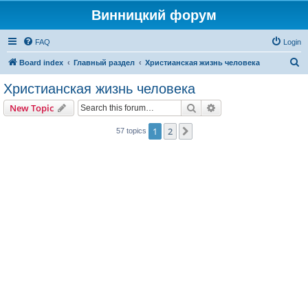
Винницкий форум
FAQ
Login
S
Board index
Главный раздел
Христианская жизнь человека
e
Христианская жизнь человека
a
Search
Advanced search
New Topic
r
c
1
2
Next
57 topics
h