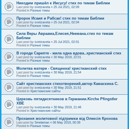
Никодим пришёл к Иисусу! стих по темам Библии
Last post by
svetzaveta
«
25 Jul 2021, 02:09
Posted in
Разные темы
Пророк Исаия и Рабсак! стих по темам Библии
Last post by
svetzaveta
«
25 Jul 2021, 02:04
Posted in
Разные темы
Сила Веры Авраама,Елисея,Неемана.стих по темам
Библии
Last post by
svetzaveta
«
25 Jul 2021, 02:01
Posted in
Разные темы
В городе Сарепте - жила одна вдова..христианский стих
Last post by
svetzaveta
«
30 May 2019, 22:01
Posted in
Разные темы
Молитва матери - Священна! христианский стих
Last post by
svetzaveta
«
30 May 2019, 21:54
Posted in
Разные темы
Сайт христианских стихотворений,автор Камаскина С.
Last post by
svetzaveta
«
30 May 2019, 21:51
Posted in
Христианские сайты
Церковь пятидесятников в Германии.Kirche Pfingstler
ХВЕ
Last post by
svetzaveta
«
30 May 2019, 21:48
Posted in
Христианские сайты
Прохання молитовної підтримки від Олексія Крохова
Last post by
Smelaman
«
06 May 2019, 00:39
Posted in
Разные темы