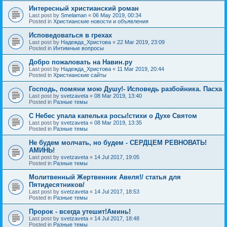
Интересный христианский роман
Last post by
Smelaman
«
06 May 2019, 00:34
Posted in
Христианские новости и объявления
Исповедоваться в грехах
Last post by
Надежда_Христова
«
22 Mar 2019, 23:09
Posted in
Интимные вопросы
Добро пожаловать на Навин.ру
Last post by
Надежда_Христова
«
11 Mar 2019, 20:44
Posted in
Христианские сайты
Господь, помяни мою Душу!- Исповедь разбойника. Пасха
Last post by
svetzaveta
«
08 Mar 2019, 13:40
Posted in
Разные темы
C Небес упала капелька росы!стихи о Духе Святом
Last post by
svetzaveta
«
08 Mar 2019, 13:35
Posted in
Разные темы
Не будем молчать, но будем - СЕРДЦЕМ РЕВНОВАТЬ!
АМИНЬ!
Last post by
svetzaveta
«
14 Jul 2017, 19:05
Posted in
Разные темы
Молитвенный Жертвенник Авеля!/ статья для
Пятидесятников/
Last post by
svetzaveta
«
14 Jul 2017, 18:53
Posted in
Разные темы
Пророк - всегда утешит!Аминь!
Last post by
svetzaveta
«
14 Jul 2017, 18:48
Posted in
Разные темы