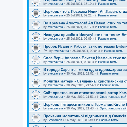
by
svetzaveta
»
25 Jul 2021, 16:10
» in
Разные темы
Церковь что с Посохом Илии! Ап.Павел, сти
by
svetzaveta
»
25 Jul 2021, 02:21
» in
Разные темы
Во времена Апостолов! Ап.Павел. стих по т
by
svetzaveta
»
25 Jul 2021, 02:17
» in
Разные темы
Никодим пришёл к Иисусу! стих по темам Б
by
svetzaveta
»
25 Jul 2021, 02:09
» in
Разные темы
Пророк Исаия и Рабсак! стих по темам Библ
by
svetzaveta
»
25 Jul 2021, 02:04
» in
Разные темы
Сила Веры Авраама,Елисея,Неемана.стих по
by
svetzaveta
»
25 Jul 2021, 02:01
» in
Разные темы
В городе Сарепте - жила одна вдова..христи
by
svetzaveta
»
30 May 2019, 22:01
» in
Разные темы
Молитва матери - Священна! христианский с
by
svetzaveta
»
30 May 2019, 21:54
» in
Разные темы
Сайт христианских стихотворений,автор Кам
by
svetzaveta
»
30 May 2019, 21:51
» in
Христианские сай
Церковь пятидесятников в Германии.Kirche P
by
svetzaveta
»
30 May 2019, 21:48
» in
Христианские сай
Прохання молитовної підтримки від Олексія
by
Smelaman
»
06 May 2019, 00:39
» in
Разные темы