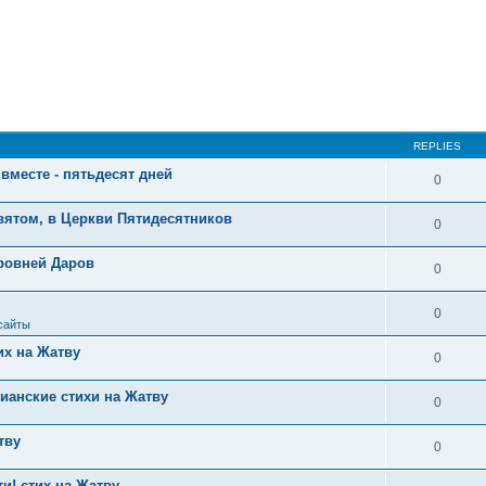
REPLIES
вместе - пятьдесят дней
0
вятом, в Церкви Пятидесятников
0
уровней Даров
0
0
сайты
их на Жатву
0
ианские стихи на Жатву
0
тву
0
и! стих на Жатву