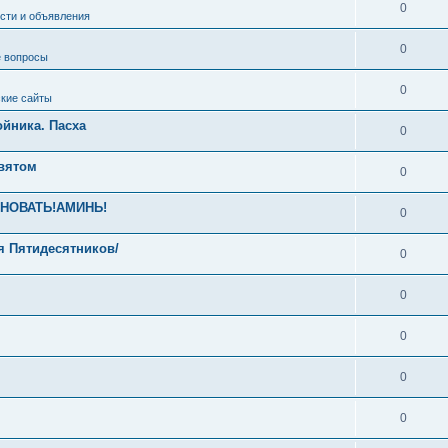
0
сти и объявления
0
 вопросы
0
кие сайты
йника. Пасха
0
Святом
0
ЕВНОВАТЬ!АМИНЬ!
0
я Пятидесятников/
0
0
0
0
0