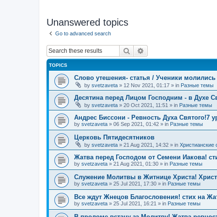
Unanswered topics
Go to advanced search
Search
Advanced search
TOPICS
Слово утешения- статья / Ученики молились 
by
svetzaveta
»
12 Nov 2021, 01:17
» in
Разные темы
Десятина перед Лицом Господним - в Духе С
by
svetzaveta
»
20 Oct 2021, 11:51
» in
Разные темы
Андрес Биссони - Ревность Духа Святого!7 
by
svetzaveta
»
06 Sep 2021, 01:42
» in
Разные темы
Церковь Пятидесятников
by
svetzaveta
»
21 Aug 2021, 14:32
» in
Христианские 
Жатва перед Господом от Семени Иакова! ст
by
svetzaveta
»
21 Aug 2021, 01:30
» in
Разные темы
Служение Молитвы в Житнице Христа! Христ
by
svetzaveta
»
25 Jul 2021, 17:30
» in
Разные темы
Все ждут Жнецов Благословения! стих на Жа
by
svetzaveta
»
25 Jul 2021, 16:21
» in
Разные темы
В проломе встану за Молитву! Жатва ревност