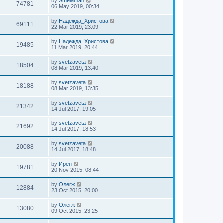
by
Smelaman
74781
06 May 2019, 00:34
by
Надежда_Христова
69111
22 Mar 2019, 23:09
by
Надежда_Христова
19485
11 Mar 2019, 20:44
by
svetzaveta
18504
08 Mar 2019, 13:40
by
svetzaveta
18188
08 Mar 2019, 13:35
by
svetzaveta
21342
14 Jul 2017, 19:05
by
svetzaveta
21692
14 Jul 2017, 18:53
by
svetzaveta
20088
14 Jul 2017, 18:48
by
Ирен
19781
20 Nov 2015, 08:44
by
Олегж
12884
23 Oct 2015, 20:00
by
Олегж
13080
09 Oct 2015, 23:25