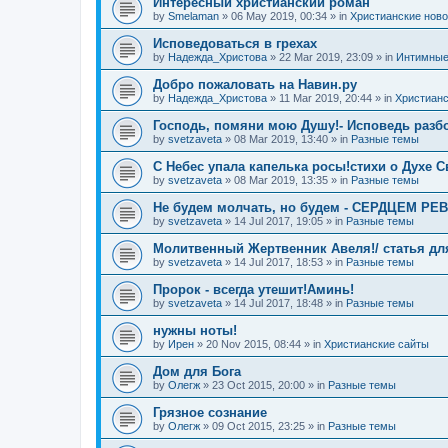
Интересный христианский роман
by
Smelaman
»
06 May 2019, 00:34
» in
Христианские ново
Исповедоваться в грехах
by
Надежда_Христова
»
22 Mar 2019, 23:09
» in
Интимные
Добро пожаловать на Навин.ру
by
Надежда_Христова
»
11 Mar 2019, 20:44
» in
Христианс
Господь, помяни мою Душу!- Исповедь разбо
by
svetzaveta
»
08 Mar 2019, 13:40
» in
Разные темы
C Небес упала капелька росы!стихи о Духе 
by
svetzaveta
»
08 Mar 2019, 13:35
» in
Разные темы
Не будем молчать, но будем - СЕРДЦЕМ Р
by
svetzaveta
»
14 Jul 2017, 19:05
» in
Разные темы
Молитвенный Жертвенник Авеля!/ статья дл
by
svetzaveta
»
14 Jul 2017, 18:53
» in
Разные темы
Пророк - всегда утешит!Аминь!
by
svetzaveta
»
14 Jul 2017, 18:48
» in
Разные темы
нужны ноты!
by
Ирен
»
20 Nov 2015, 08:44
» in
Христианские сайты
Дом для Бога
by
Олегж
»
23 Oct 2015, 20:00
» in
Разные темы
Грязное сознание
by
Олегж
»
09 Oct 2015, 23:25
» in
Разные темы