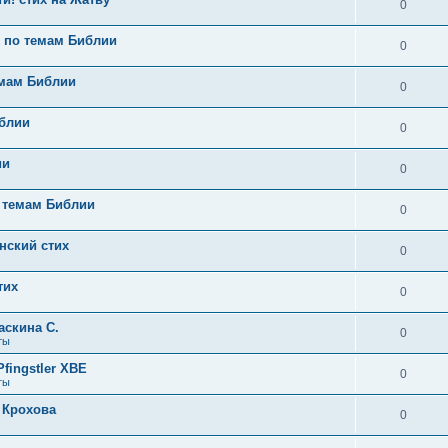
0
х по темам Библии
0
емам Библии
0
иблии
0
ии
0
 темам Библии
0
анский стих
0
тих
0
аскина С.
0
ты
fingstler ХВЕ
0
ты
 Крохова
0