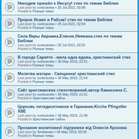
Никодим пришёл к Иисусу! стих по темам Библии
Last post by
svetzaveta
«
25 Jul 2021, 02:09
Posted in
Разные темы
Пророк Исаия и Рабсак! стих по темам Библии
Last post by
svetzaveta
«
25 Jul 2021, 02:04
Posted in
Разные темы
Сила Веры Авраама,Елисея,Неемана.стих по темам
Библии
Last post by
svetzaveta
«
25 Jul 2021, 02:01
Posted in
Разные темы
В городе Сарепте - жила одна вдова..христианский стих
Last post by
svetzaveta
«
30 May 2019, 22:01
Posted in
Разные темы
Молитва матери - Священна! христианский стих
Last post by
svetzaveta
«
30 May 2019, 21:54
Posted in
Разные темы
Сайт христианских стихотворений,автор Камаскина С.
Last post by
svetzaveta
«
30 May 2019, 21:51
Posted in
Христианские сайты
Церковь пятидесятников в Германии.Kirche Pfingstler
ХВЕ
Last post by
svetzaveta
«
30 May 2019, 21:48
Posted in
Христианские сайты
Прохання молитовної підтримки від Олексія Крохова
Last post by
Smelaman
«
06 May 2019, 00:39
Posted in
Разные темы