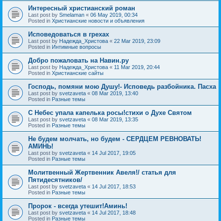
Интересный христианский роман
Last post by
Smelaman
«
06 May 2019, 00:34
Posted in
Христианские новости и объявления
Исповедоваться в грехах
Last post by
Надежда_Христова
«
22 Mar 2019, 23:09
Posted in
Интимные вопросы
Добро пожаловать на Навин.ру
Last post by
Надежда_Христова
«
11 Mar 2019, 20:44
Posted in
Христианские сайты
Господь, помяни мою Душу!- Исповедь разбойника. Пасха
Last post by
svetzaveta
«
08 Mar 2019, 13:40
Posted in
Разные темы
C Небес упала капелька росы!стихи о Духе Святом
Last post by
svetzaveta
«
08 Mar 2019, 13:35
Posted in
Разные темы
Не будем молчать, но будем - СЕРДЦЕМ РЕВНОВАТЬ!
АМИНЬ!
Last post by
svetzaveta
«
14 Jul 2017, 19:05
Posted in
Разные темы
Молитвенный Жертвенник Авеля!/ статья для
Пятидесятников/
Last post by
svetzaveta
«
14 Jul 2017, 18:53
Posted in
Разные темы
Пророк - всегда утешит!Аминь!
Last post by
svetzaveta
«
14 Jul 2017, 18:48
Posted in
Разные темы