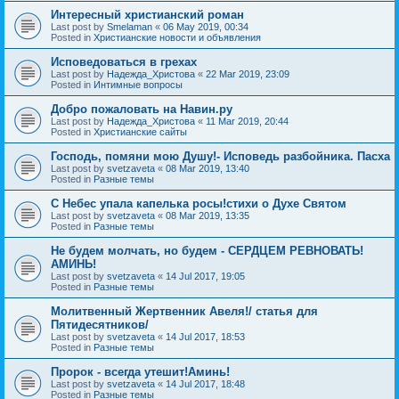
Интересный христианский роман
Last post by
Smelaman
«
06 May 2019, 00:34
Posted in
Христианские новости и объявления
Исповедоваться в грехах
Last post by
Надежда_Христова
«
22 Mar 2019, 23:09
Posted in
Интимные вопросы
Добро пожаловать на Навин.ру
Last post by
Надежда_Христова
«
11 Mar 2019, 20:44
Posted in
Христианские сайты
Господь, помяни мою Душу!- Исповедь разбойника. Пасха
Last post by
svetzaveta
«
08 Mar 2019, 13:40
Posted in
Разные темы
C Небес упала капелька росы!стихи о Духе Святом
Last post by
svetzaveta
«
08 Mar 2019, 13:35
Posted in
Разные темы
Не будем молчать, но будем - СЕРДЦЕМ РЕВНОВАТЬ!
АМИНЬ!
Last post by
svetzaveta
«
14 Jul 2017, 19:05
Posted in
Разные темы
Молитвенный Жертвенник Авеля!/ статья для
Пятидесятников/
Last post by
svetzaveta
«
14 Jul 2017, 18:53
Posted in
Разные темы
Пророк - всегда утешит!Аминь!
Last post by
svetzaveta
«
14 Jul 2017, 18:48
Posted in
Разные темы