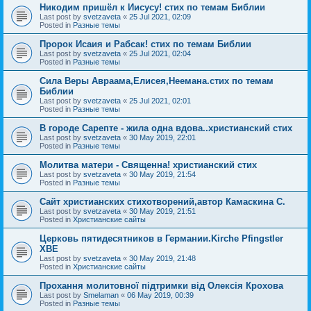
Никодим пришёл к Иисусу! стих по темам Библии
Last post by
svetzaveta
«
25 Jul 2021, 02:09
Posted in
Разные темы
Пророк Исаия и Рабсак! стих по темам Библии
Last post by
svetzaveta
«
25 Jul 2021, 02:04
Posted in
Разные темы
Сила Веры Авраама,Елисея,Неемана.стих по темам
Библии
Last post by
svetzaveta
«
25 Jul 2021, 02:01
Posted in
Разные темы
В городе Сарепте - жила одна вдова..христианский стих
Last post by
svetzaveta
«
30 May 2019, 22:01
Posted in
Разные темы
Молитва матери - Священна! христианский стих
Last post by
svetzaveta
«
30 May 2019, 21:54
Posted in
Разные темы
Сайт христианских стихотворений,автор Камаскина С.
Last post by
svetzaveta
«
30 May 2019, 21:51
Posted in
Христианские сайты
Церковь пятидесятников в Германии.Kirche Pfingstler
ХВЕ
Last post by
svetzaveta
«
30 May 2019, 21:48
Posted in
Христианские сайты
Прохання молитовної підтримки від Олексія Крохова
Last post by
Smelaman
«
06 May 2019, 00:39
Posted in
Разные темы