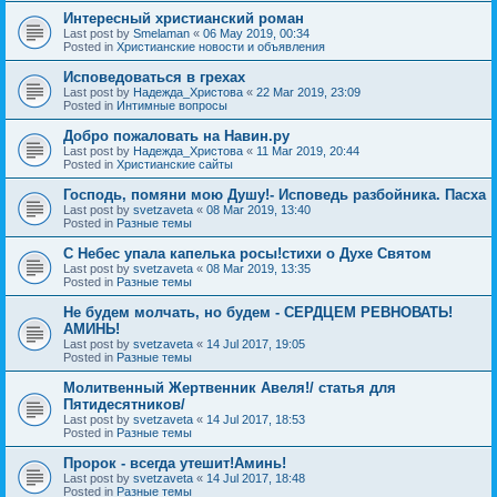
Интересный христианский роман
Last post by
Smelaman
«
06 May 2019, 00:34
Posted in
Христианские новости и объявления
Исповедоваться в грехах
Last post by
Надежда_Христова
«
22 Mar 2019, 23:09
Posted in
Интимные вопросы
Добро пожаловать на Навин.ру
Last post by
Надежда_Христова
«
11 Mar 2019, 20:44
Posted in
Христианские сайты
Господь, помяни мою Душу!- Исповедь разбойника. Пасха
Last post by
svetzaveta
«
08 Mar 2019, 13:40
Posted in
Разные темы
C Небес упала капелька росы!стихи о Духе Святом
Last post by
svetzaveta
«
08 Mar 2019, 13:35
Posted in
Разные темы
Не будем молчать, но будем - СЕРДЦЕМ РЕВНОВАТЬ!
АМИНЬ!
Last post by
svetzaveta
«
14 Jul 2017, 19:05
Posted in
Разные темы
Молитвенный Жертвенник Авеля!/ статья для
Пятидесятников/
Last post by
svetzaveta
«
14 Jul 2017, 18:53
Posted in
Разные темы
Пророк - всегда утешит!Аминь!
Last post by
svetzaveta
«
14 Jul 2017, 18:48
Posted in
Разные темы