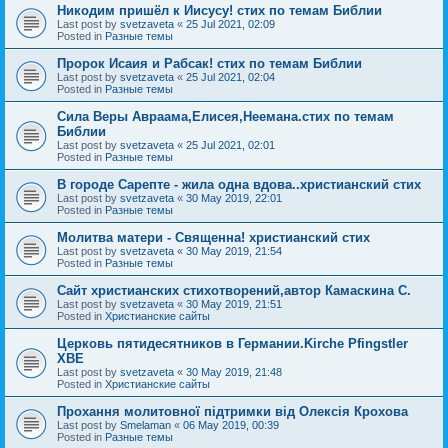
Никодим пришёл к Иисусу! стих по темам Библии
Last post by
svetzaveta
«
25 Jul 2021, 02:09
Posted in
Разные темы
Пророк Исаия и Рабсак! стих по темам Библии
Last post by
svetzaveta
«
25 Jul 2021, 02:04
Posted in
Разные темы
Сила Веры Авраама,Елисея,Неемана.стих по темам
Библии
Last post by
svetzaveta
«
25 Jul 2021, 02:01
Posted in
Разные темы
В городе Сарепте - жила одна вдова..христианский стих
Last post by
svetzaveta
«
30 May 2019, 22:01
Posted in
Разные темы
Молитва матери - Священна! христианский стих
Last post by
svetzaveta
«
30 May 2019, 21:54
Posted in
Разные темы
Сайт христианских стихотворений,автор Камаскина С.
Last post by
svetzaveta
«
30 May 2019, 21:51
Posted in
Христианские сайты
Церковь пятидесятников в Германии.Kirche Pfingstler
ХВЕ
Last post by
svetzaveta
«
30 May 2019, 21:48
Posted in
Христианские сайты
Прохання молитовної підтримки від Олексія Крохова
Last post by
Smelaman
«
06 May 2019, 00:39
Posted in
Разные темы