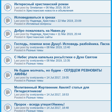
Интересный христианский роман
Last post by
Smelaman
«
06 May 2019, 00:34
Posted in
Христианские новости и объявления
Исповедоваться в грехах
Last post by
Надежда_Христова
«
22 Mar 2019, 23:09
Posted in
Интимные вопросы
Добро пожаловать на Навин.ру
Last post by
Надежда_Христова
«
11 Mar 2019, 20:44
Posted in
Христианские сайты
Господь, помяни мою Душу!- Исповедь разбойника. Пасха
Last post by
svetzaveta
«
08 Mar 2019, 13:40
Posted in
Разные темы
C Небес упала капелька росы!стихи о Духе Святом
Last post by
svetzaveta
«
08 Mar 2019, 13:35
Posted in
Разные темы
Не будем молчать, но будем - СЕРДЦЕМ РЕВНОВАТЬ!
АМИНЬ!
Last post by
svetzaveta
«
14 Jul 2017, 19:05
Posted in
Разные темы
Молитвенный Жертвенник Авеля!/ статья для
Пятидесятников/
Last post by
svetzaveta
«
14 Jul 2017, 18:53
Posted in
Разные темы
Пророк - всегда утешит!Аминь!
Last post by
svetzaveta
«
14 Jul 2017, 18:48
Posted in
Разные темы