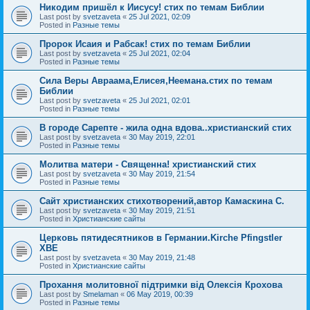
Никодим пришёл к Иисусу! стих по темам Библии
Last post by
svetzaveta
«
25 Jul 2021, 02:09
Posted in
Разные темы
Пророк Исаия и Рабсак! стих по темам Библии
Last post by
svetzaveta
«
25 Jul 2021, 02:04
Posted in
Разные темы
Сила Веры Авраама,Елисея,Неемана.стих по темам
Библии
Last post by
svetzaveta
«
25 Jul 2021, 02:01
Posted in
Разные темы
В городе Сарепте - жила одна вдова..христианский стих
Last post by
svetzaveta
«
30 May 2019, 22:01
Posted in
Разные темы
Молитва матери - Священна! христианский стих
Last post by
svetzaveta
«
30 May 2019, 21:54
Posted in
Разные темы
Сайт христианских стихотворений,автор Камаскина С.
Last post by
svetzaveta
«
30 May 2019, 21:51
Posted in
Христианские сайты
Церковь пятидесятников в Германии.Kirche Pfingstler
ХВЕ
Last post by
svetzaveta
«
30 May 2019, 21:48
Posted in
Христианские сайты
Прохання молитовної підтримки від Олексія Крохова
Last post by
Smelaman
«
06 May 2019, 00:39
Posted in
Разные темы