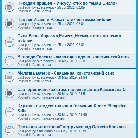
Никодим пришёл к Иисусу! стих по темам Библии
Last post by
svetzaveta
«
25 Jul 2021, 02:09
Posted in
Разные темы
Пророк Исаия и Рабсак! стих по темам Библии
Last post by
svetzaveta
«
25 Jul 2021, 02:04
Posted in
Разные темы
Сила Веры Авраама,Елисея,Неемана.стих по темам
Библии
Last post by
svetzaveta
«
25 Jul 2021, 02:01
Posted in
Разные темы
В городе Сарепте - жила одна вдова..христианский стих
Last post by
svetzaveta
«
30 May 2019, 22:01
Posted in
Разные темы
Молитва матери - Священна! христианский стих
Last post by
svetzaveta
«
30 May 2019, 21:54
Posted in
Разные темы
Сайт христианских стихотворений,автор Камаскина С.
Last post by
svetzaveta
«
30 May 2019, 21:51
Posted in
Христианские сайты
Церковь пятидесятников в Германии.Kirche Pfingstler
ХВЕ
Last post by
svetzaveta
«
30 May 2019, 21:48
Posted in
Христианские сайты
Прохання молитовної підтримки від Олексія Крохова
Last post by
Smelaman
«
06 May 2019, 00:39
Posted in
Разные темы