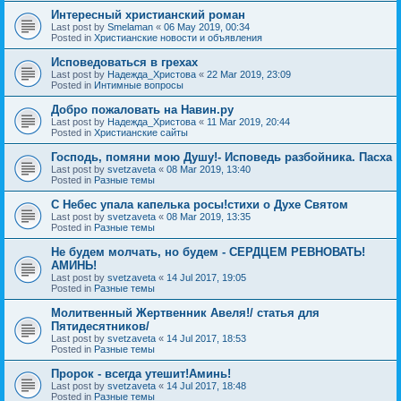
Интересный христианский роман
Last post by
Smelaman
«
06 May 2019, 00:34
Posted in
Христианские новости и объявления
Исповедоваться в грехах
Last post by
Надежда_Христова
«
22 Mar 2019, 23:09
Posted in
Интимные вопросы
Добро пожаловать на Навин.ру
Last post by
Надежда_Христова
«
11 Mar 2019, 20:44
Posted in
Христианские сайты
Господь, помяни мою Душу!- Исповедь разбойника. Пасха
Last post by
svetzaveta
«
08 Mar 2019, 13:40
Posted in
Разные темы
C Небес упала капелька росы!стихи о Духе Святом
Last post by
svetzaveta
«
08 Mar 2019, 13:35
Posted in
Разные темы
Не будем молчать, но будем - СЕРДЦЕМ РЕВНОВАТЬ!
АМИНЬ!
Last post by
svetzaveta
«
14 Jul 2017, 19:05
Posted in
Разные темы
Молитвенный Жертвенник Авеля!/ статья для
Пятидесятников/
Last post by
svetzaveta
«
14 Jul 2017, 18:53
Posted in
Разные темы
Пророк - всегда утешит!Аминь!
Last post by
svetzaveta
«
14 Jul 2017, 18:48
Posted in
Разные темы