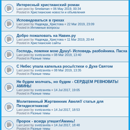
Интересный христианский роман
Last post by
Smelaman
«
06 May 2019, 00:34
Posted in
Христианские новости и объявления
Исповедоваться в грехах
Last post by
Надежда_Христова
«
22 Mar 2019, 23:09
Posted in
Интимные вопросы
Добро пожаловать на Навин.ру
Last post by
Надежда_Христова
«
11 Mar 2019, 20:44
Posted in
Христианские сайты
Господь, помяни мою Душу!- Исповедь разбойника. Пасха
Last post by
svetzaveta
«
08 Mar 2019, 13:40
Posted in
Разные темы
C Небес упала капелька росы!стихи о Духе Святом
Last post by
svetzaveta
«
08 Mar 2019, 13:35
Posted in
Разные темы
Не будем молчать, но будем - СЕРДЦЕМ РЕВНОВАТЬ!
АМИНЬ!
Last post by
svetzaveta
«
14 Jul 2017, 19:05
Posted in
Разные темы
Молитвенный Жертвенник Авеля!/ статья для
Пятидесятников/
Last post by
svetzaveta
«
14 Jul 2017, 18:53
Posted in
Разные темы
Пророк - всегда утешит!Аминь!
Last post by
svetzaveta
«
14 Jul 2017, 18:48
Posted in
Разные темы