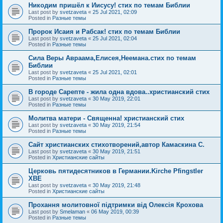
Никодим пришёл к Иисусу! стих по темам Библии
Last post by
svetzaveta
«
25 Jul 2021, 02:09
Posted in
Разные темы
Пророк Исаия и Рабсак! стих по темам Библии
Last post by
svetzaveta
«
25 Jul 2021, 02:04
Posted in
Разные темы
Сила Веры Авраама,Елисея,Неемана.стих по темам
Библии
Last post by
svetzaveta
«
25 Jul 2021, 02:01
Posted in
Разные темы
В городе Сарепте - жила одна вдова..христианский стих
Last post by
svetzaveta
«
30 May 2019, 22:01
Posted in
Разные темы
Молитва матери - Священна! христианский стих
Last post by
svetzaveta
«
30 May 2019, 21:54
Posted in
Разные темы
Сайт христианских стихотворений,автор Камаскина С.
Last post by
svetzaveta
«
30 May 2019, 21:51
Posted in
Христианские сайты
Церковь пятидесятников в Германии.Kirche Pfingstler
ХВЕ
Last post by
svetzaveta
«
30 May 2019, 21:48
Posted in
Христианские сайты
Прохання молитовної підтримки від Олексія Крохова
Last post by
Smelaman
«
06 May 2019, 00:39
Posted in
Разные темы