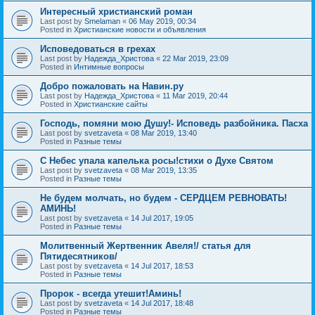
Интересный христианский роман
Last post by
Smelaman
«
06 May 2019, 00:34
Posted in
Христианские новости и объявления
Исповедоваться в грехах
Last post by
Надежда_Христова
«
22 Mar 2019, 23:09
Posted in
Интимные вопросы
Добро пожаловать на Навин.ру
Last post by
Надежда_Христова
«
11 Mar 2019, 20:44
Posted in
Христианские сайты
Господь, помяни мою Душу!- Исповедь разбойника. Пасха
Last post by
svetzaveta
«
08 Mar 2019, 13:40
Posted in
Разные темы
C Небес упала капелька росы!стихи о Духе Святом
Last post by
svetzaveta
«
08 Mar 2019, 13:35
Posted in
Разные темы
Не будем молчать, но будем - СЕРДЦЕМ РЕВНОВАТЬ!
АМИНЬ!
Last post by
svetzaveta
«
14 Jul 2017, 19:05
Posted in
Разные темы
Молитвенный Жертвенник Авеля!/ статья для
Пятидесятников/
Last post by
svetzaveta
«
14 Jul 2017, 18:53
Posted in
Разные темы
Пророк - всегда утешит!Аминь!
Last post by
svetzaveta
«
14 Jul 2017, 18:48
Posted in
Разные темы