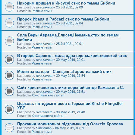
Никодим пришёл к Иисусу! стих по темам Библии
Last post by
svetzaveta
«
25 Jul 2021, 02:09
Posted in
Разные темы
Пророк Исаия и Рабсак! стих по темам Библии
Last post by
svetzaveta
«
25 Jul 2021, 02:04
Posted in
Разные темы
Сила Веры Авраама,Елисея,Неемана.стих по темам
Библии
Last post by
svetzaveta
«
25 Jul 2021, 02:01
Posted in
Разные темы
В городе Сарепте - жила одна вдова..христианский стих
Last post by
svetzaveta
«
30 May 2019, 22:01
Posted in
Разные темы
Молитва матери - Священна! христианский стих
Last post by
svetzaveta
«
30 May 2019, 21:54
Posted in
Разные темы
Сайт христианских стихотворений,автор Камаскина С.
Last post by
svetzaveta
«
30 May 2019, 21:51
Posted in
Христианские сайты
Церковь пятидесятников в Германии.Kirche Pfingstler
ХВЕ
Last post by
svetzaveta
«
30 May 2019, 21:48
Posted in
Христианские сайты
Прохання молитовної підтримки від Олексія Крохова
Last post by
Smelaman
«
06 May 2019, 00:39
Posted in
Разные темы