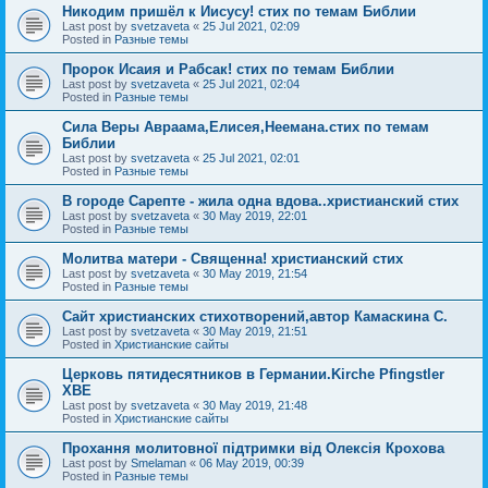
Никодим пришёл к Иисусу! стих по темам Библии
Last post by
svetzaveta
«
25 Jul 2021, 02:09
Posted in
Разные темы
Пророк Исаия и Рабсак! стих по темам Библии
Last post by
svetzaveta
«
25 Jul 2021, 02:04
Posted in
Разные темы
Сила Веры Авраама,Елисея,Неемана.стих по темам
Библии
Last post by
svetzaveta
«
25 Jul 2021, 02:01
Posted in
Разные темы
В городе Сарепте - жила одна вдова..христианский стих
Last post by
svetzaveta
«
30 May 2019, 22:01
Posted in
Разные темы
Молитва матери - Священна! христианский стих
Last post by
svetzaveta
«
30 May 2019, 21:54
Posted in
Разные темы
Сайт христианских стихотворений,автор Камаскина С.
Last post by
svetzaveta
«
30 May 2019, 21:51
Posted in
Христианские сайты
Церковь пятидесятников в Германии.Kirche Pfingstler
ХВЕ
Last post by
svetzaveta
«
30 May 2019, 21:48
Posted in
Христианские сайты
Прохання молитовної підтримки від Олексія Крохова
Last post by
Smelaman
«
06 May 2019, 00:39
Posted in
Разные темы