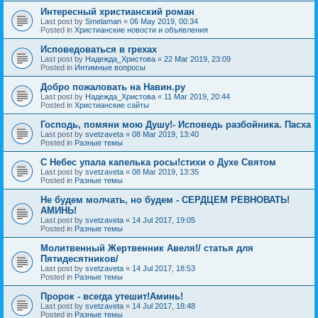
Интересный христианский роман
Last post by
Smelaman
«
06 May 2019, 00:34
Posted in
Христианские новости и объявления
Исповедоваться в грехах
Last post by
Надежда_Христова
«
22 Mar 2019, 23:09
Posted in
Интимные вопросы
Добро пожаловать на Навин.ру
Last post by
Надежда_Христова
«
11 Mar 2019, 20:44
Posted in
Христианские сайты
Господь, помяни мою Душу!- Исповедь разбойника. Пасха
Last post by
svetzaveta
«
08 Mar 2019, 13:40
Posted in
Разные темы
C Небес упала капелька росы!стихи о Духе Святом
Last post by
svetzaveta
«
08 Mar 2019, 13:35
Posted in
Разные темы
Не будем молчать, но будем - СЕРДЦЕМ РЕВНОВАТЬ!
АМИНЬ!
Last post by
svetzaveta
«
14 Jul 2017, 19:05
Posted in
Разные темы
Молитвенный Жертвенник Авеля!/ статья для
Пятидесятников/
Last post by
svetzaveta
«
14 Jul 2017, 18:53
Posted in
Разные темы
Пророк - всегда утешит!Аминь!
Last post by
svetzaveta
«
14 Jul 2017, 18:48
Posted in
Разные темы