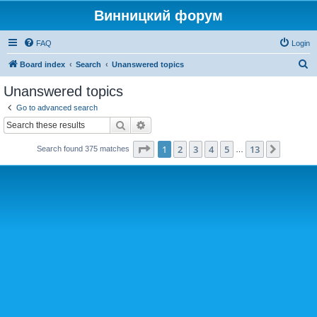
Винницкий форум
FAQ
Login
S
Board index
Search
Unanswered topics
e
Unanswered topics
a
Go to advanced search
r
Search
Advanced search
c
Page
1
of
13
1
2
3
4
5
13
Next
Search found 375 matches
h
…