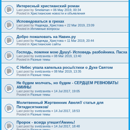
Интересный христианский роман
Last post by
Smelaman
«
06 May 2019, 00:34
Posted in
Христианские новости и объявления
Исповедоваться в грехах
Last post by
Надежда_Христова
«
22 Mar 2019, 23:09
Posted in
Интимные вопросы
Добро пожаловать на Навин.ру
Last post by
Надежда_Христова
«
11 Mar 2019, 20:44
Posted in
Христианские сайты
Господь, помяни мою Душу!- Исповедь разбойника. Пасха
Last post by
svetzaveta
«
08 Mar 2019, 13:40
Posted in
Разные темы
C Небес упала капелька росы!стихи о Духе Святом
Last post by
svetzaveta
«
08 Mar 2019, 13:35
Posted in
Разные темы
Не будем молчать, но будем - СЕРДЦЕМ РЕВНОВАТЬ!
АМИНЬ!
Last post by
svetzaveta
«
14 Jul 2017, 19:05
Posted in
Разные темы
Молитвенный Жертвенник Авеля!/ статья для
Пятидесятников/
Last post by
svetzaveta
«
14 Jul 2017, 18:53
Posted in
Разные темы
Пророк - всегда утешит!Аминь!
Last post by
svetzaveta
«
14 Jul 2017, 18:48
Posted in
Разные темы