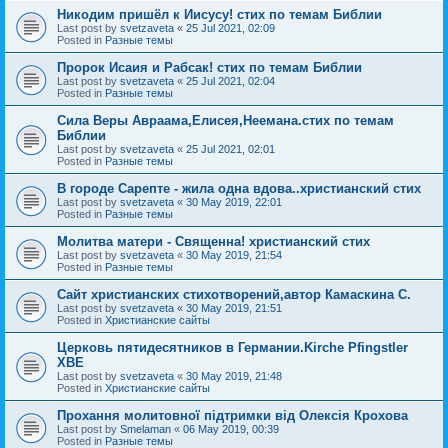
Никодим пришёл к Иисусу! стих по темам Библии
Last post by
svetzaveta
«
25 Jul 2021, 02:09
Posted in
Разные темы
Пророк Исаия и Рабсак! стих по темам Библии
Last post by
svetzaveta
«
25 Jul 2021, 02:04
Posted in
Разные темы
Сила Веры Авраама,Елисея,Неемана.стих по темам
Библии
Last post by
svetzaveta
«
25 Jul 2021, 02:01
Posted in
Разные темы
В городе Сарепте - жила одна вдова..христианский стих
Last post by
svetzaveta
«
30 May 2019, 22:01
Posted in
Разные темы
Молитва матери - Священна! христианский стих
Last post by
svetzaveta
«
30 May 2019, 21:54
Posted in
Разные темы
Сайт христианских стихотворений,автор Камаскина С.
Last post by
svetzaveta
«
30 May 2019, 21:51
Posted in
Христианские сайты
Церковь пятидесятников в Германии.Kirche Pfingstler
ХВЕ
Last post by
svetzaveta
«
30 May 2019, 21:48
Posted in
Христианские сайты
Прохання молитовної підтримки від Олексія Крохова
Last post by
Smelaman
«
06 May 2019, 00:39
Posted in
Разные темы