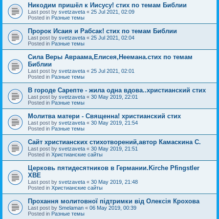
Никодим пришёл к Иисусу! стих по темам Библии
Last post by
svetzaveta
«
25 Jul 2021, 02:09
Posted in
Разные темы
Пророк Исаия и Рабсак! стих по темам Библии
Last post by
svetzaveta
«
25 Jul 2021, 02:04
Posted in
Разные темы
Сила Веры Авраама,Елисея,Неемана.стих по темам
Библии
Last post by
svetzaveta
«
25 Jul 2021, 02:01
Posted in
Разные темы
В городе Сарепте - жила одна вдова..христианский стих
Last post by
svetzaveta
«
30 May 2019, 22:01
Posted in
Разные темы
Молитва матери - Священна! христианский стих
Last post by
svetzaveta
«
30 May 2019, 21:54
Posted in
Разные темы
Сайт христианских стихотворений,автор Камаскина С.
Last post by
svetzaveta
«
30 May 2019, 21:51
Posted in
Христианские сайты
Церковь пятидесятников в Германии.Kirche Pfingstler
ХВЕ
Last post by
svetzaveta
«
30 May 2019, 21:48
Posted in
Христианские сайты
Прохання молитовної підтримки від Олексія Крохова
Last post by
Smelaman
«
06 May 2019, 00:39
Posted in
Разные темы