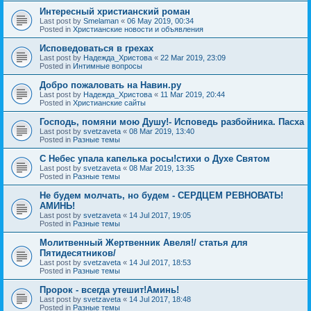
Интересный христианский роман
Last post by
Smelaman
«
06 May 2019, 00:34
Posted in
Христианские новости и объявления
Исповедоваться в грехах
Last post by
Надежда_Христова
«
22 Mar 2019, 23:09
Posted in
Интимные вопросы
Добро пожаловать на Навин.ру
Last post by
Надежда_Христова
«
11 Mar 2019, 20:44
Posted in
Христианские сайты
Господь, помяни мою Душу!- Исповедь разбойника. Пасха
Last post by
svetzaveta
«
08 Mar 2019, 13:40
Posted in
Разные темы
C Небес упала капелька росы!стихи о Духе Святом
Last post by
svetzaveta
«
08 Mar 2019, 13:35
Posted in
Разные темы
Не будем молчать, но будем - СЕРДЦЕМ РЕВНОВАТЬ!
АМИНЬ!
Last post by
svetzaveta
«
14 Jul 2017, 19:05
Posted in
Разные темы
Молитвенный Жертвенник Авеля!/ статья для
Пятидесятников/
Last post by
svetzaveta
«
14 Jul 2017, 18:53
Posted in
Разные темы
Пророк - всегда утешит!Аминь!
Last post by
svetzaveta
«
14 Jul 2017, 18:48
Posted in
Разные темы