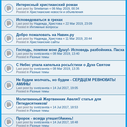
Интересный христианский роман
Last post by
Smelaman
«
06 May 2019, 00:34
Posted in
Христианские новости и объявления
Исповедоваться в грехах
Last post by
Надежда_Христова
«
22 Mar 2019, 23:09
Posted in
Интимные вопросы
Добро пожаловать на Навин.ру
Last post by
Надежда_Христова
«
11 Mar 2019, 20:44
Posted in
Христианские сайты
Господь, помяни мою Душу!- Исповедь разбойника. Пасха
Last post by
svetzaveta
«
08 Mar 2019, 13:40
Posted in
Разные темы
C Небес упала капелька росы!стихи о Духе Святом
Last post by
svetzaveta
«
08 Mar 2019, 13:35
Posted in
Разные темы
Не будем молчать, но будем - СЕРДЦЕМ РЕВНОВАТЬ!
АМИНЬ!
Last post by
svetzaveta
«
14 Jul 2017, 19:05
Posted in
Разные темы
Молитвенный Жертвенник Авеля!/ статья для
Пятидесятников/
Last post by
svetzaveta
«
14 Jul 2017, 18:53
Posted in
Разные темы
Пророк - всегда утешит!Аминь!
Last post by
svetzaveta
«
14 Jul 2017, 18:48
Posted in
Разные темы