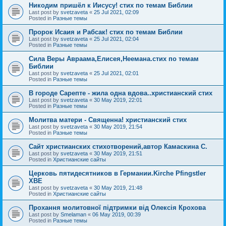
Никодим пришёл к Иисусу! стих по темам Библии
Last post by
svetzaveta
«
25 Jul 2021, 02:09
Posted in
Разные темы
Пророк Исаия и Рабсак! стих по темам Библии
Last post by
svetzaveta
«
25 Jul 2021, 02:04
Posted in
Разные темы
Сила Веры Авраама,Елисея,Неемана.стих по темам
Библии
Last post by
svetzaveta
«
25 Jul 2021, 02:01
Posted in
Разные темы
В городе Сарепте - жила одна вдова..христианский стих
Last post by
svetzaveta
«
30 May 2019, 22:01
Posted in
Разные темы
Молитва матери - Священна! христианский стих
Last post by
svetzaveta
«
30 May 2019, 21:54
Posted in
Разные темы
Сайт христианских стихотворений,автор Камаскина С.
Last post by
svetzaveta
«
30 May 2019, 21:51
Posted in
Христианские сайты
Церковь пятидесятников в Германии.Kirche Pfingstler
ХВЕ
Last post by
svetzaveta
«
30 May 2019, 21:48
Posted in
Христианские сайты
Прохання молитовної підтримки від Олексія Крохова
Last post by
Smelaman
«
06 May 2019, 00:39
Posted in
Разные темы