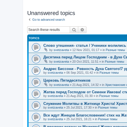
Unanswered topics
Go to advanced search
Search
Advanced search
TOPICS
Слово утешения- статья / Ученики молились 
by
svetzaveta
»
12 Nov 2021, 01:17
» in
Разные темы
Десятина перед Лицом Господним - в Духе С
by
svetzaveta
»
20 Oct 2021, 11:51
» in
Разные темы
Андрес Биссони - Ревность Духа Святого!7 
by
svetzaveta
»
06 Sep 2021, 01:42
» in
Разные темы
Церковь Пятидесятников
by
svetzaveta
»
21 Aug 2021, 14:32
» in
Христианские 
Жатва перед Господом от Семени Иакова! ст
by
svetzaveta
»
21 Aug 2021, 01:30
» in
Разные темы
Служение Молитвы в Житнице Христа! Христ
by
svetzaveta
»
25 Jul 2021, 17:30
» in
Разные темы
Все ждут Жнецов Благословения! стих на Жа
by
svetzaveta
»
25 Jul 2021, 16:21
» in
Разные темы
В проломе встану за Молитву! Жатва ревност