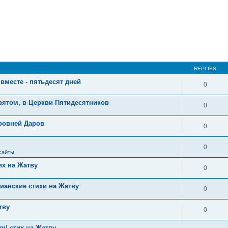
REPLIES
вместе - пятьдесят дней
0
вятом, в Церкви Пятидесятников
0
уровней Даров
0
0
сайты
их на Жатву
0
ианские стихи на Жатву
0
тву
0
и! стих на Жатву