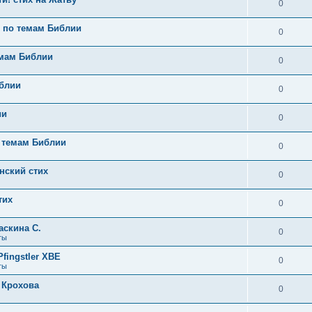
0
х по темам Библии
0
емам Библии
0
иблии
0
ии
0
 темам Библии
0
анский стих
0
тих
0
аскина С.
0
ты
fingstler ХВЕ
0
ты
 Крохова
0