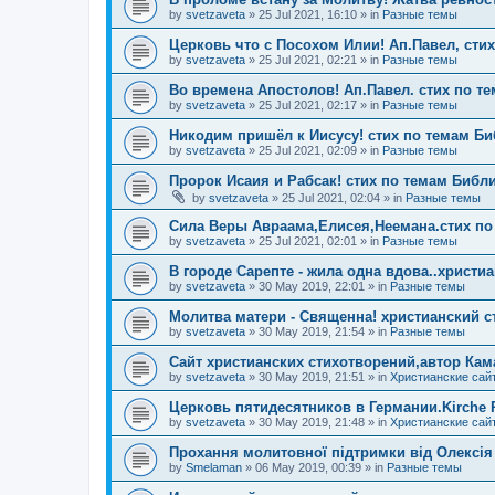
by
svetzaveta
»
25 Jul 2021, 16:10
» in
Разные темы
Церковь что с Посохом Илии! Ап.Павел, сти
by
svetzaveta
»
25 Jul 2021, 02:21
» in
Разные темы
Во времена Апостолов! Ап.Павел. стих по т
by
svetzaveta
»
25 Jul 2021, 02:17
» in
Разные темы
Никодим пришёл к Иисусу! стих по темам Б
by
svetzaveta
»
25 Jul 2021, 02:09
» in
Разные темы
Пророк Исаия и Рабсак! стих по темам Библ
by
svetzaveta
»
25 Jul 2021, 02:04
» in
Разные темы
Сила Веры Авраама,Елисея,Неемана.стих по
by
svetzaveta
»
25 Jul 2021, 02:01
» in
Разные темы
В городе Сарепте - жила одна вдова..христи
by
svetzaveta
»
30 May 2019, 22:01
» in
Разные темы
Молитва матери - Священна! христианский с
by
svetzaveta
»
30 May 2019, 21:54
» in
Разные темы
Сайт христианских стихотворений,автор Кам
by
svetzaveta
»
30 May 2019, 21:51
» in
Христианские сай
Церковь пятидесятников в Германии.Kirche P
by
svetzaveta
»
30 May 2019, 21:48
» in
Христианские сай
Прохання молитовної підтримки від Олексія
by
Smelaman
»
06 May 2019, 00:39
» in
Разные темы