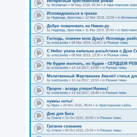
Интересный христианский роман
by
Smelaman
»
06 May 2019, 00:34
» in
Христианские ново
Исповедоваться в грехах
by
Надежда_Христова
»
22 Mar 2019, 23:09
» in
Интимные
Добро пожаловать на Навин.ру
by
Надежда_Христова
»
11 Mar 2019, 20:44
» in
Христианс
Господь, помяни мою Душу!- Исповедь разбо
by
svetzaveta
»
08 Mar 2019, 13:40
» in
Разные темы
C Небес упала капелька росы!стихи о Духе 
by
svetzaveta
»
08 Mar 2019, 13:35
» in
Разные темы
Не будем молчать, но будем - СЕРДЦЕМ Р
by
svetzaveta
»
14 Jul 2017, 19:05
» in
Разные темы
Молитвенный Жертвенник Авеля!/ статья дл
by
svetzaveta
»
14 Jul 2017, 18:53
» in
Разные темы
Пророк - всегда утешит!Аминь!
by
svetzaveta
»
14 Jul 2017, 18:48
» in
Разные темы
нужны ноты!
by
Ирен
»
20 Nov 2015, 08:44
» in
Христианские сайты
Дом для Бога
by
Олегж
»
23 Oct 2015, 20:00
» in
Разные темы
Грязное сознание
by
Олегж
»
09 Oct 2015, 23:25
» in
Разные темы