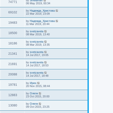
by
Smelaman
74771
06 May 2019, 00:34
by
Надежда_Христова
69102
22 Mar 2019, 23:09
by
Надежда_Христова
19483
11 Mar 2019, 20:44
by
svetzaveta
18500
08 Mar 2019, 13:40
by
svetzaveta
18186
08 Mar 2019, 13:35
by
svetzaveta
21341
14 Jul 2017, 19:05
by
svetzaveta
21691
14 Jul 2017, 18:53
by
svetzaveta
20088
14 Jul 2017, 18:48
by
Ирен
19781
20 Nov 2015, 08:44
by
Олегж
12883
23 Oct 2015, 20:00
by
Олегж
13080
09 Oct 2015, 23:25