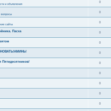
0
сти и объявления
0
 вопросы
0
кие сайты
йника. Пасха
0
Святом
0
ЕВНОВАТЬ!АМИНЬ!
0
я Пятидесятников/
0
0
0
0
0