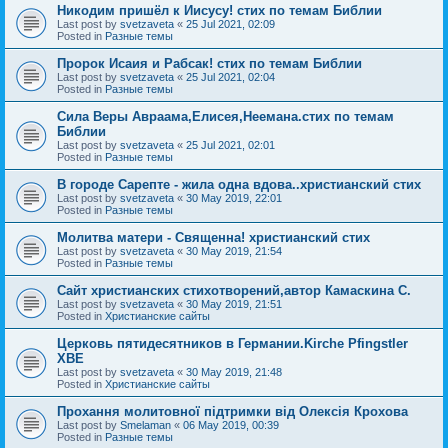
Никодим пришёл к Иисусу! стих по темам Библии
Last post by
svetzaveta
«
25 Jul 2021, 02:09
Posted in
Разные темы
Пророк Исаия и Рабсак! стих по темам Библии
Last post by
svetzaveta
«
25 Jul 2021, 02:04
Posted in
Разные темы
Сила Веры Авраама,Елисея,Неемана.стих по темам
Библии
Last post by
svetzaveta
«
25 Jul 2021, 02:01
Posted in
Разные темы
В городе Сарепте - жила одна вдова..христианский стих
Last post by
svetzaveta
«
30 May 2019, 22:01
Posted in
Разные темы
Молитва матери - Священна! христианский стих
Last post by
svetzaveta
«
30 May 2019, 21:54
Posted in
Разные темы
Сайт христианских стихотворений,автор Камаскина С.
Last post by
svetzaveta
«
30 May 2019, 21:51
Posted in
Христианские сайты
Церковь пятидесятников в Германии.Kirche Pfingstler
ХВЕ
Last post by
svetzaveta
«
30 May 2019, 21:48
Posted in
Христианские сайты
Прохання молитовної підтримки від Олексія Крохова
Last post by
Smelaman
«
06 May 2019, 00:39
Posted in
Разные темы