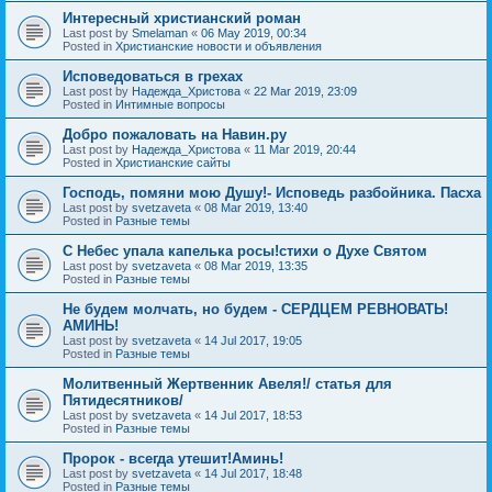
Интересный христианский роман
Last post by
Smelaman
«
06 May 2019, 00:34
Posted in
Христианские новости и объявления
Исповедоваться в грехах
Last post by
Надежда_Христова
«
22 Mar 2019, 23:09
Posted in
Интимные вопросы
Добро пожаловать на Навин.ру
Last post by
Надежда_Христова
«
11 Mar 2019, 20:44
Posted in
Христианские сайты
Господь, помяни мою Душу!- Исповедь разбойника. Пасха
Last post by
svetzaveta
«
08 Mar 2019, 13:40
Posted in
Разные темы
C Небес упала капелька росы!стихи о Духе Святом
Last post by
svetzaveta
«
08 Mar 2019, 13:35
Posted in
Разные темы
Не будем молчать, но будем - СЕРДЦЕМ РЕВНОВАТЬ!
АМИНЬ!
Last post by
svetzaveta
«
14 Jul 2017, 19:05
Posted in
Разные темы
Молитвенный Жертвенник Авеля!/ статья для
Пятидесятников/
Last post by
svetzaveta
«
14 Jul 2017, 18:53
Posted in
Разные темы
Пророк - всегда утешит!Аминь!
Last post by
svetzaveta
«
14 Jul 2017, 18:48
Posted in
Разные темы