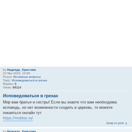
by
Надежда_Христова
22 Mar 2019, 23:09
Forum:
Интимные вопросы
Topic:
Исповедоваться в грехах
Replies:
0
Views:
69114
Исповедоваться в грехах
Мир вам братья и сестры! Если вы знаете что вам необходима
исповедь, но нет возможности сходить в церковь, то можете
покаяться онлайн тут
https://molites.ru/
Jump to post
by
Надежда_Христова