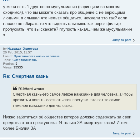
у меня есть 1 друг но он мусульманин (впринципи во многом
сходимся), что вы можете сказать про общение с не верющими
людьми, я слышал что нельзя общаться, неужели это так? если
плохое не вбирать то что видишь слышишь как через фильтр
пропускать. что вы скажете? глупость какая...чем же мусульманин
х...
Jump to post
by
Надежда_Христова
20 Feb 2015, 11:57
Forum:
Христианская жизнь человека
Topic:
Смертная казнь
Replies:
5
Views:
35535
Re: Смертная казнь
R19Hord wrote:
Смертная казнь-это самое легкое наказание для человека, а чтобы
прожить и понять, осознать свои поступки -это вот то самое
тяжелое наказание для человека.
Нужно заботиться об обществе которое должно содержать за свои
средства этого преступника. Я только ЗА смертную казнь! И тем
более Библия ЗА
Jump to post