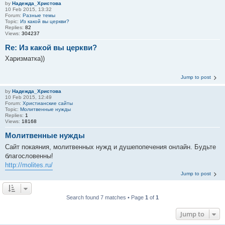
by
Надежда_Христова
10 Feb 2015, 13:32
Forum:
Разные темы
Topic:
Из какой вы церкви?
Replies:
82
Views:
304237
Re: Из какой вы церкви?
Харизматка))
Jump to post
by
Надежда_Христова
10 Feb 2015, 12:49
Forum:
Христианские сайты
Topic:
Молитвенные нужды
Replies:
1
Views:
18168
Молитвенные нужды
Сайт покаяния, молитвенных нужд и душепопечения онлайн. Будьте
благословенны!
http://molites.ru/
Jump to post
Search found 7 matches • Page
1
of
1
Jump to