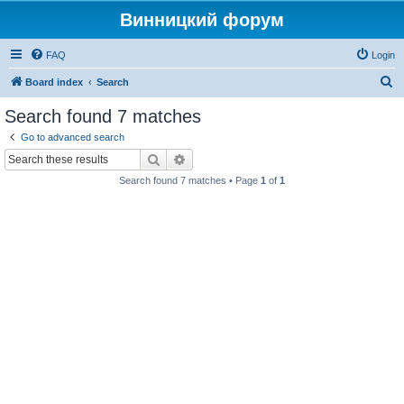
Винницкий форум
FAQ
Login
S
Board index
Search
e
Search found 7 matches
a
Go to advanced search
r
Search
Advanced search
c
Search found 7 matches • Page
1
of
1
h