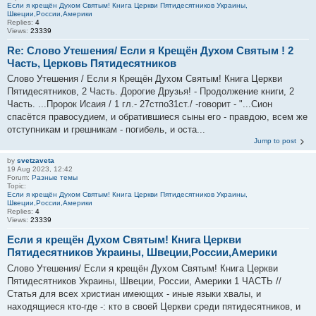
Если я крещён Духом Святым! Книга Церкви Пятидесятников Украины,
Швеции,России,Америки
Replies:
4
Views:
23339
Re: Слово Утешения/ Если я Крещён Духом Святым ! 2
Часть, Церковь Пятидесятников
Слово Утешения / Если я Крещён Духом Святым! Книга Церкви
Пятидесятников, 2 Часть. Дорогие Друзья! - Продолжение книги, 2
Часть. ...Пророк Исаия / 1 гл.- 27стпо31ст./ -говорит - "...Сион
спасётся правосудием, и обратившиеся сыны его - правдою, всем же
отступникам и грешникам - погибель, и оста...
Jump to post
by
svetzaveta
19 Aug 2023, 12:42
Forum:
Разные темы
Topic:
Если я крещён Духом Святым! Книга Церкви Пятидесятников Украины,
Швеции,России,Америки
Replies:
4
Views:
23339
Если я крещён Духом Святым! Книга Церкви
Пятидесятников Украины, Швеции,России,Америки
Слово Утешения/ Если я крещён Духом Святым! Книга Церкви
Пятидесятников Украины, Швеции, России, Америки 1 ЧАСТЬ //
Статья для всех христиан имеющих - иные языки хвалы, и
находящиеся кто-где -: кто в своей Церкви среди пятидесятников, и