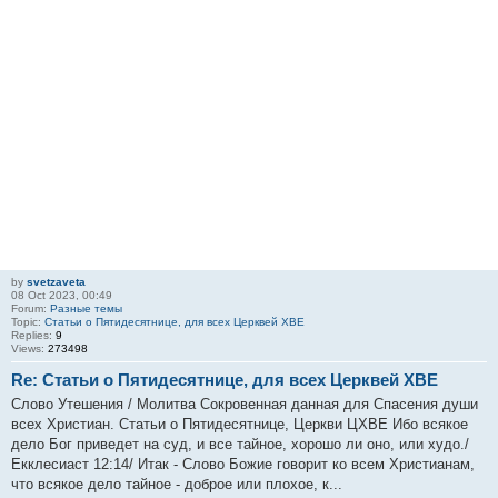
by
svetzaveta
08 Oct 2023, 00:49
Forum:
Разные темы
Topic:
Статьи о Пятидесятнице, для всех Церквей ХВЕ
Replies:
9
Views:
273498
Re: Статьи о Пятидесятнице, для всех Церквей ХВЕ
Слово Утешения / Молитва Сокровенная данная для Спасения души
всех Христиан. Статьи о Пятидесятнице, Церкви ЦХВЕ Ибо всякое
дело Бог приведет на суд, и все тайное, хорошо ли оно, или худо./
Екклесиаст 12:14/ Итак - Слово Божие говорит ко всем Христианам,
что всякое дело тайное - доброе или плохое, к...