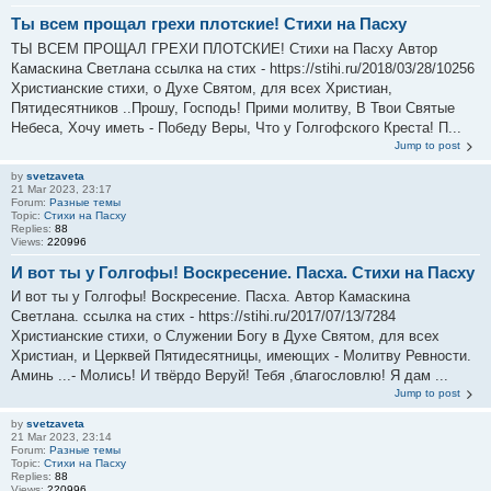
Ты всем прощал грехи плотские! Стихи на Пасху
ТЫ ВСЕМ ПРОЩАЛ ГРЕХИ ПЛОТСКИЕ! Стихи на Пасху Автор
Камаскина Светлана ссылка на стих - https://stihi.ru/2018/03/28/10256
Христианские стихи, о Духе Святом, для всех Христиан,
Пятидесятников ..Прошу, Господь! Прими молитву, В Твои Святые
Небеса, Хочу иметь - Победу Веры, Что у Голгофского Креста! П...
Jump to post
by
svetzaveta
21 Mar 2023, 23:17
Forum:
Разные темы
Topic:
Стихи на Пасху
Replies:
88
Views:
220996
И вот ты у Голгофы! Воскресение. Пасха. Стихи на Пасху
И вот ты у Голгофы! Воскресение. Пасха. Автор Камаскина
Светлана. ссылка на стих - https://stihi.ru/2017/07/13/7284
Христианские стихи, о Служении Богу в Духе Святом, для всех
Христиан, и Церквей Пятидесятницы, имеющих - Молитву Ревности.
Аминь ...- Молись! И твёрдо Веруй! Тебя ,благословлю! Я дам ...
Jump to post
by
svetzaveta
21 Mar 2023, 23:14
Forum:
Разные темы
Topic:
Стихи на Пасху
Replies:
88
Views:
220996