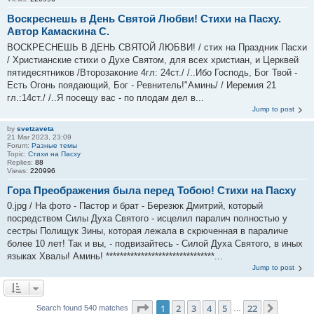
Воскреснешь в День Святой Любви! Стихи на Пасху.
Автор Камаскина С.
ВОСКРЕСНЕШЬ В ДЕНЬ СВЯТОЙ ЛЮБВИ! / стих на Праздник Пасхи
/ Христианские стихи о Духе Святом, для всех христиан, и Церквей
пятидесятников /Второзаконие 4гл: 24ст./ /..Ибо Господь, Бог Твой -
Есть Огонь поядающий, Бог - Ревнитель!"Аминь/ / Иеремия 21
гл.:14ст./ /..Я посещу вас - по плодам дел в...
Jump to post
by
svetzaveta
21 Mar 2023, 23:09
Forum:
Разные темы
Topic:
Стихи на Пасху
Replies:
88
Views:
220996
Гора Преображения была перед Тобою! Стихи на Пасху
0.jpg / На фото - Пастор и брат - Березюк Дмитрий, который
посредством Силы Духа Святого - исцелил паралич полностью у
сестры Полищук Зины, которая лежала в скрюченная в параличе
более 10 лет! Так и вы, - подвизайтесь - Силой Духа Святого, в иных
языках Хвалы! Аминь! *******************************...
Jump to post
Page
1
of
22
1
2
3
4
5
22
Next
Search found 540 matches
…