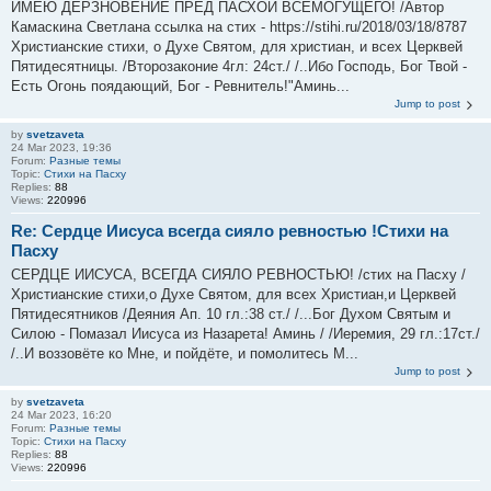
ИМЕЮ ДЕРЗНОВЕНИЕ ПРЕД ПАСХОЙ ВСЕМОГУЩЕГО! /Автор
Камаскина Светлана ссылка на стих - https://stihi.ru/2018/03/18/8787
Христианские стихи, о Духе Святом, для христиан, и всех Церквей
Пятидесятницы. /Второзаконие 4гл: 24ст./ /..Ибо Господь, Бог Твой -
Есть Огонь поядающий, Бог - Ревнитель!"Аминь...
Jump to post
by
svetzaveta
24 Mar 2023, 19:36
Forum:
Разные темы
Topic:
Стихи на Пасху
Replies:
88
Views:
220996
Re: Сердце Иисуса всегда сияло ревностью !Стихи на
Пасху
СЕРДЦЕ ИИСУСА, ВСЕГДА СИЯЛО РЕВНОСТЬЮ! /стих на Пасху /
Христианские стихи,о Духе Святом, для всех Христиан,и Церквей
Пятидесятников /Деяния Ап. 10 гл.:38 ст./ /...Бог Духом Святым и
Силою - Помазал Иисуса из Назарета! Аминь / /Иеремия, 29 гл.:17ст./
/..И воззовёте ко Мне, и пойдёте, и помолитесь М...
Jump to post
by
svetzaveta
24 Mar 2023, 16:20
Forum:
Разные темы
Topic:
Стихи на Пасху
Replies:
88
Views:
220996