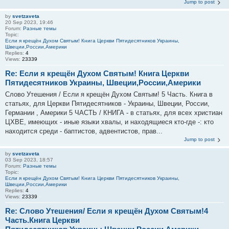
Jump to post
by
svetzaveta
20 Sep 2023, 19:46
Forum:
Разные темы
Topic:
Если я крещён Духом Святым! Книга Церкви Пятидесятников Украины,
Швеции,России,Америки
Replies:
4
Views:
23339
Re: Если я крещён Духом Святым! Книга Церкви
Пятидесятников Украины, Швеции,России,Америки
Слово Утешения / Если я крещён Духом Святым! 5 Часть. Книга в
статьях, для Церкви Пятидесятников - Украины, Швеции, России,
Германии , Америки 5 ЧАСТЬ / КНИГА - в статьях, для всех христиан
ЦХВЕ, имеющих - иные языки хвалы, и находящиеся кто-где -: кто
находится среди - баптистов, адвентистов, прав...
Jump to post
by
svetzaveta
03 Sep 2023, 18:57
Forum:
Разные темы
Topic:
Если я крещён Духом Святым! Книга Церкви Пятидесятников Украины,
Швеции,России,Америки
Replies:
4
Views:
23339
Re: Слово Утешения/ Если я крещён Духом Святым!4
Часть.Книга Церкви