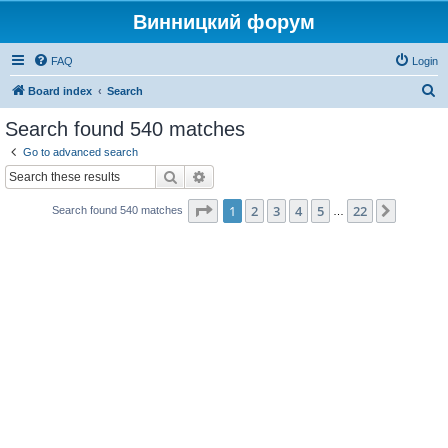
Винницкий форум
FAQ
Login
S
Board index
Search
e
Search found 540 matches
a
Go to advanced search
r
Search
Advanced search
c
Page
1
of
22
1
2
3
4
5
22
Next
Search found 540 matches
h
…