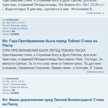
Христианские стихи, о Служении Богу в Духе Святом, для всех
Христиан, и Церквей Пятидесятницы. /Ев.Иоанна 4гл.:14ст.,23,24 ст./
/..Вода которую Я дам ему, сделается в нём - Источником В...
Jump to post
by
svetzaveta
24 Mar 2023, 20:23
Forum:
Разные темы
Topic:
Стихи на Пасху
Replies:
88
Views:
220996
Re: Гора Преображения была перед Тобою! Стихи на
Пасху
ГОРА ПРЕОБРАЖЕНИЯ БЫЛА ПЕРЕД ТОБОЮ! ПАСХА
Христианские стихи, о Служении Богу в Духе Святом, для всех
Христиан, и Церквей Пятидесятницы Прославлю Тебя - Господи, За
милости Святые, За то что спас меня от Гибели греха, Ты дал мне -
утешение, Смирённое Спасение, Привёл меня - к Голгофе, К "сияни...
Jump to post
by
svetzaveta
24 Mar 2023, 19:41
Forum:
Разные темы
Topic:
Стихи на Пасху
Replies:
88
Views:
220996
Re: Имею дерзновение пред Пасхой Всемогущего! Стихи
на Пасху