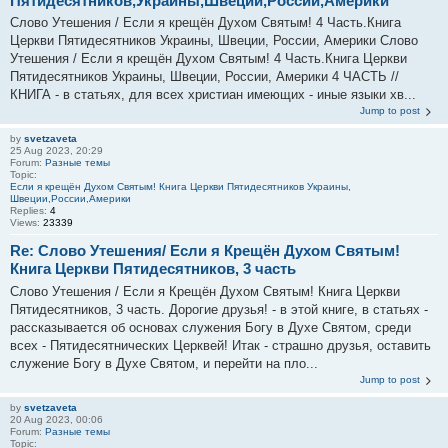
Пятидесятников,Украины,Швеции,России,Америки
Слово Утешения / Если я крещён Духом Святым! 4 Часть.Книга
Церкви Пятидесятников Украины, Швеции, России, Америки Слово
Утешения / Если я крещён Духом Святым! 4 Часть.Книга Церкви
Пятидесятников Украины, Швеции, России, Америки 4 ЧАСТЬ //
КНИГА - в статьях, для всех христиан имеющих - иные языки хв...
Jump to post
by
svetzaveta
25 Aug 2023, 20:29
Forum:
Разные темы
Topic:
Если я крещён Духом Святым! Книга Церкви Пятидесятников Украины,
Швеции,России,Америки
Replies:
4
Views:
23339
Re: Слово Утешения/ Если я Крещён Духом Святым!
Книга Церкви Пятидесятников, 3 часть
Слово Утешения / Если я Крещён Духом Святым! Книга Церкви
Пятидесятников, 3 часть. Дорогие друзья! - в этой книге, в статьях -
рассказывается об основах служения Богу в Духе Святом, среди
всех - Пятидесятнических Церквей! Итак - страшно друзья, оставить
служение Богу в Духе Святом, и перейти на пло...
Jump to post
by
svetzaveta
20 Aug 2023, 00:06
Forum:
Разные темы
Topic: