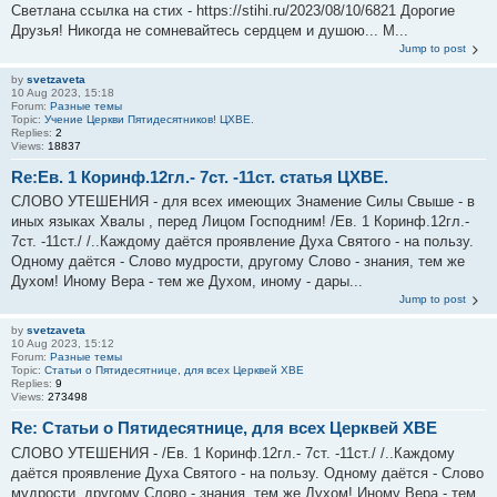
Светлана ссылка на стих - https://stihi.ru/2023/08/10/6821 Дорогие
Друзья! Никогда не сомневайтесь сердцем и душою... М...
Jump to post
by
svetzaveta
10 Aug 2023, 15:18
Forum:
Разные темы
Topic:
Учение Церкви Пятидесятников! ЦХВЕ.
Replies:
2
Views:
18837
Re:Ев. 1 Коринф.12гл.- 7ст. -11ст. статья ЦХВЕ.
СЛОВО УТЕШЕНИЯ - для всех имеющих Знамение Силы Свыше - в
иных языках Хвалы , перед Лицом Господним! /Ев. 1 Коринф.12гл.-
7ст. -11ст./ /..Каждому даётся проявление Духа Святого - на пользу.
Одному даётся - Слово мудрости, другому Слово - знания, тем же
Духом! Иному Вера - тем же Духом, иному - дары...
Jump to post
by
svetzaveta
10 Aug 2023, 15:12
Forum:
Разные темы
Topic:
Статьи о Пятидесятнице, для всех Церквей ХВЕ
Replies:
9
Views:
273498
Re: Статьи о Пятидесятнице, для всех Церквей ХВЕ
СЛОВО УТЕШЕНИЯ - /Ев. 1 Коринф.12гл.- 7ст. -11ст./ /..Каждому
даётся проявление Духа Святого - на пользу. Одному даётся - Слово
мудрости, другому Слово - знания, тем же Духом! Иному Вера - тем