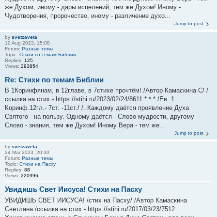
же Духом, иному - дары исцелений, тем же Духом! Иному -
Чудотворения, пророчество, иному - различение духо...
Jump to post
by
svetzaveta
10 Aug 2023, 15:08
Forum:
Разные темы
Topic:
Стихи по темам Библии
Replies:
125
Views:
293854
Re: Стихи по темам Библии
В 1Коринфянам, в 12главе, в 7стихе прочтём! /Автор Камаскина С/ /
ссылка на стих - https://stihi.ru/2023/02/24/8611 * * * /Ев. 1
Коринф.12гл.- 7ст. -11ст./ /..Каждому даётся проявление Духа
Святого - на пользу. Одному даётся - Слово мудрости, другому
Слово - знания, тем же Духом! Иному Вера - тем же...
Jump to post
by
svetzaveta
24 Mar 2023, 20:30
Forum:
Разные темы
Topic:
Стихи на Пасху
Replies:
88
Views:
220996
Увидишь Свет Иисуса! Стихи на Пасху
УВИДИШЬ СВЕТ ИИСУСА! /стих на Пасху/ /Автор Камаскина
Светлана /ссылка на стих - https://stihi.ru/2017/03/23/7512