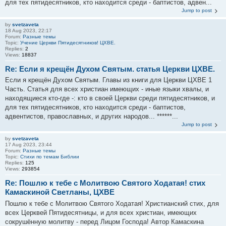
для тех пятидесятников, кто находится среди - баптистов, адвен...
Jump to post
by
svetzaveta
18 Aug 2023, 22:17
Forum:
Разные темы
Topic:
Учение Церкви Пятидесятников! ЦХВЕ.
Replies:
2
Views:
18837
Re: Если я крещён Духом Святым. статья Церкви ЦХВЕ.
Если я крещён Духом Святым. Главы из книги для Церкви ЦХВЕ 1
Часть. Статья для всех христиан имеющих - иные языки хвалы, и
находящиеся кто-где -: кто в своей Церкви среди пятидесятников, и
для тех пятидесятников, кто находится среди - баптистов,
адвентистов, православных, и других народов... ******...
Jump to post
by
svetzaveta
17 Aug 2023, 23:44
Forum:
Разные темы
Topic:
Стихи по темам Библии
Replies:
125
Views:
293854
Re: Пошлю к тебе с Молитвою Святого Ходатая! стих
Камаскиной Светланы, ЦХВЕ
Пошлю к тебе с Молитвою Святого Ходатая! Христианский стих, для
всех Церквей Пятидесятницы, и для всех христиан, имеющих
сокрушённую молитву - перед Лицом Господа! Автор Камаскина