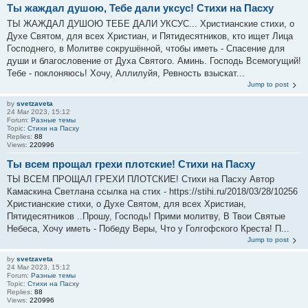
Ты жаждал душою, Тебе дали уксус! Стихи на Пасху
ТЫ ЖАЖДАЛ ДУШОЮ ТЕБЕ ДАЛИ УКСУС... Христианские стихи, о
Духе Святом, для всех Христиан, и Пятидесятников, кто ищет Лица
Господнего, в Молитве сокрушённой, чтобы иметь - Спасение для
души и благословение от Духа Святого. Аминь. Господь Всемогущий!
Тебе - поклоняюсь! Хочу, Аллилуйя, Ревность взыскат...
Jump to post
by
svetzaveta
24 Mar 2023, 15:12
Forum:
Разные темы
Topic:
Стихи на Пасху
Replies:
88
Views:
220996
Ты всем прощал грехи плотские! Стихи на Пасху
ТЫ ВСЕМ ПРОЩАЛ ГРЕХИ ПЛОТСКИЕ! Стихи на Пасху Автор
Камаскина Светлана ссылка на стих - https://stihi.ru/2018/03/28/10256
Христианские стихи, о Духе Святом, для всех Христиан,
Пятидесятников ..Прошу, Господь! Прими молитву, В Твои Святые
Небеса, Хочу иметь - Победу Веры, Что у Голгофского Креста! П...
Jump to post
by
svetzaveta
24 Mar 2023, 15:12
Forum:
Разные темы
Topic:
Стихи на Пасху
Replies:
88
Views:
220996